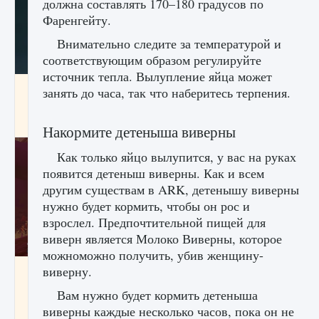
должна составлять 170–180 градусов по
Фаренгейту.
Внимательно следите за температурой и
соответствующим образом регулируйте
источник тепла. Вылупление яйца может
Как проверить статус сервера Delta Force
занять до часа, так что наберитесь терпения.
Hawk Ops
9 августа 2024
1 286
0
0
Накормите детеныша виверны
Как только яйцо вылупится, у вас на руках
появится детеныш виверны. Как и всем
другим существам в ARK, детенышу виверны
нужно будет кормить, чтобы он рос и
взрослел. Предпочтительной пищей для
виверн является Молоко Виверны, которое
можноможно получить, убив женщину-
Как приручить существ джунглей Нари в
виверну.
игре Creatures of Ava
Вам нужно будет кормить детеныша
9 августа 2024
1 218
0
0
виверны каждые несколько часов, пока он не