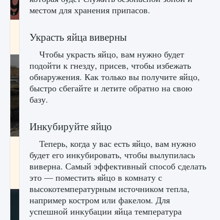
местом для хранения припасов.
Входят ли «Милан» и «Интер» в EA FC 25
Украсть яйца виверны
9 августа 2024
2 064
0
1
Чтобы украсть яйцо, вам нужно будет
подойти к гнезду, присев, чтобы избежать
обнаружения. Как только вы получите яйцо,
быстро сбегайте и летите обратно на свою
базу.
Инкубируйте яйцо
Теперь, когда у вас есть яйцо, вам нужно
Как исправить текстовую ошибку
будет его инкубировать, чтобы вылупилась
пользовательского интерфейса Delta
Force Hawk Ops
виверна. Самый эффективный способ сделать
это — поместить яйцо в комнату с
9 августа 2024
1 945
0
0
высокотемпературным источником тепла,
например костром или факелом. Для
успешной инкубации яйца температура