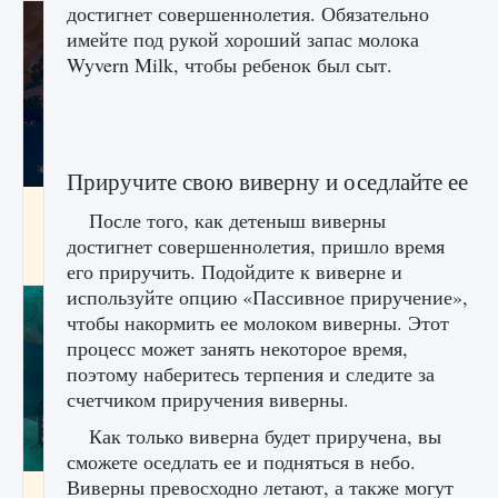
достигнет совершеннолетия. Обязательно
имейте под рукой хороший запас молока
Wyvern Milk, чтобы ребенок был сыт.
Приручите свою виверну и оседлайте ее
Как разблокировать заклинание Крист в
После того, как детеныш виверны
Creatures of Ava
достигнет совершеннолетия, пришло время
9 августа 2024
1 393
0
0
его приручить. Подойдите к виверне и
используйте опцию «Пассивное приручение»,
чтобы накормить ее молоком виверны. Этот
процесс может занять некоторое время,
поэтому наберитесь терпения и следите за
счетчиком приручения виверны.
Как только виверна будет приручена, вы
сможете оседлать ее и подняться в небо.
Виверны превосходно летают, а также могут
Как приручить существ из степей Тамура в