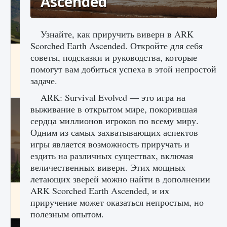
Ascended
Узнайте, как приручить виверн в ARK
Scorched Earth Ascended. Откройте для себя
Как исправить ошибку Palworld «Идет
советы, подсказки и руководства, которые
сохранение мира — Невозможно начать
помогут вам добиться успеха в этой непростой
сохранение данных мира»
задаче.
9 августа 2024
2 511
0
0
ARK: Survival Evolved — это игра на
выживание в открытом мире, покорившая
сердца миллионов игроков по всему миру.
Одним из самых захватывающих аспектов
игры является возможность приручать и
ездить на различных существах, включая
величественных виверн. Этих мощных
летающих зверей можно найти в дополнении
ARK Scorched Earth Ascended, и их
Как заработать медали лиги Clash of Clans
приручение может оказаться непростым, но
9 августа 2024
2 599
0
1
полезным опытом.