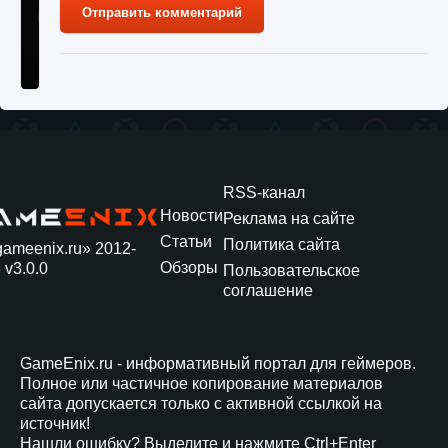
Отправить комментарий
Как разблокировать чертеж счастливого
оружия в MW3 и Warzone
9 августа 2024
1 151
0
0
RSS-канал
Новости
Реклама на сайте
Статьи
Политика сайта
gameenix.ru» 2012-
Обзоры
 v3.0.0
Пользовательское
соглашение
GameEnix.ru - информативный портал для геймеров.
Полное или частичное копирование материалов
Все новые функции Ultimate Team в EA FC
сайта допускается только с активной ссылкой на
25
источник!
9 августа 2024
1 297
0
0
Нашли ошибку? Выделите и нажмите Ctrl+Enter