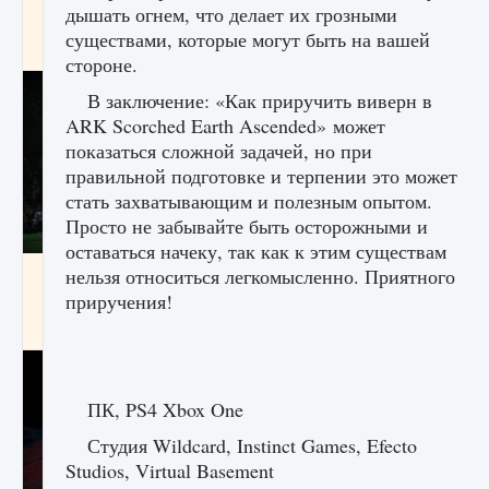
дышать огнем, что делает их грозными
игре Creatures of Ava
существами, которые могут быть на вашей
9 августа 2024
1 164
0
0
стороне.
В заключение: «Как приручить виверн в
ARK Scorched Earth Ascended» может
показаться сложной задачей, но при
правильной подготовке и терпении это может
стать захватывающим и полезным опытом.
Просто не забывайте быть осторожными и
оставаться начеку, так как к этим существам
Как исправить ошибку EA FC 25 beta,
нельзя относиться легкомысленно. Приятного
которая не работает
приручения!
9 августа 2024
1 370
0
0
ПК, PS4 Xbox One
Студия Wildcard, Instinct Games, Efecto
Studios, Virtual Basement