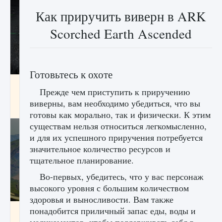
Как приручить виверн в ARK
Scorched Earth Ascended
Готовьтесь к охоте
лицензии, лиги, команды и стадионы в EA
Прежде чем приступить к приручению
FC 25
виверны, вам необходимо убедиться, что вы
9 августа 2024
2 395
0
2
готовы как морально, так и физически. К этим
существам нельзя относиться легкомысленно,
и для их успешного приручения потребуется
значительное количество ресурсов и
тщательное планирование.
Во-первых, убедитесь, что у вас персонаж
высокого уровня с большим количеством
здоровья и выносливости. Вам также
понадобится приличный запас еды, воды и
Как исправить ошибку Palworld EPalworld
«Идет сохранение мира — Невозможно