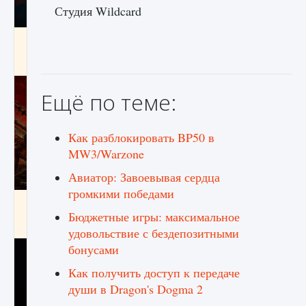
Студия Wildcard
Как создавать предметы в Creatures of Ava
9 августа 2024
1 266
0
0
Ещё по теме:
Как разблокировать BP50 в
MW3/Warzone
Авиатор: Завоевывая сердца
громкими победами
Как найти Гробницу Изгоев в Diablo 4
Бюджетные игры: максимальное
9 августа 2024
1 337
0
0
удовольствие с бездепозитными
бонусами
Как получить доступ к передаче
души в Dragon's Dogma 2