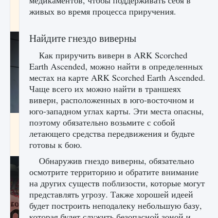
медикаментов, чтобы поддерживать себя в
начать сохранение данных мира»
живых во время процесса приручения.
9 августа 2024
2 711
0
0
Найдите гнездо виверны
Как приручить виверн в ARK Scorched
Earth Ascended, можно найти в определенных
местах на карте ARK Scorched Earth Ascended.
Чаще всего их можно найти в траншеях
виверн, расположенных в юго-восточном и
юго-западном углах карты. Эти места опасны,
поэтому обязательно возьмите с собой
Все новые функции в режиме карьеры EA
FC 25
летающего средства передвижения и будьте
готовы к бою.
9 августа 2024
2 096
0
2
Обнаружив гнездо виверны, обязательно
осмотрите территорию и обратите внимание
на других существ поблизости, которые могут
представлять угрозу. Также хорошей идеей
будет построить неподалеку небольшую базу,
которая будет служить безопасной зоной и