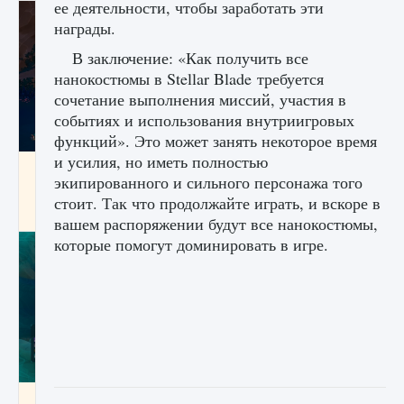
ее деятельности, чтобы заработать эти
награды.
В заключение: «Как получить все
нанокостюмы в Stellar Blade требуется
сочетание выполнения миссий, участия в
событиях и использования внутриигровых
функций». Это может занять некоторое время
и усилия, но иметь полностью
Как разблокировать заклинание Крист в
экипированного и сильного персонажа того
Creatures of Ava
стоит. Так что продолжайте играть, и вскоре в
9 августа 2024
1 393
0
0
вашем распоряжении будут все нанокостюмы,
которые помогут доминировать в игре.
Как приручить существ из степей Тамура в