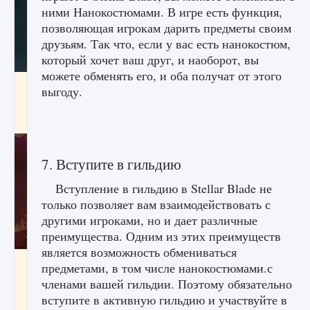
ними Нанокостюмами. В игре есть функция,
позволяющая игрокам дарить предметы своим
друзьям. Так что, если у вас есть нанокостюм,
который хочет ваш друг, и наоборот, вы
можете обменять его, и оба получат от этого
Как проверить статус сервера Delta Force
выгоду.
Hawk Ops
9 августа 2024
1 286
0
0
7. Вступите в гильдию
Вступление в гильдию в Stellar Blade не
только позволяет вам взаимодействовать с
другими игроками, но и дает различные
преимущества. Одним из этих преимуществ
является возможность обмениваться
Как приручить существ джунглей Нари в
предметами, в том числе нанокостюмами.с
игре Creatures of Ava
членами вашей гильдии. Поэтому обязательно
9 августа 2024
1 218
0
0
вступите в активную гильдию и участвуйте в