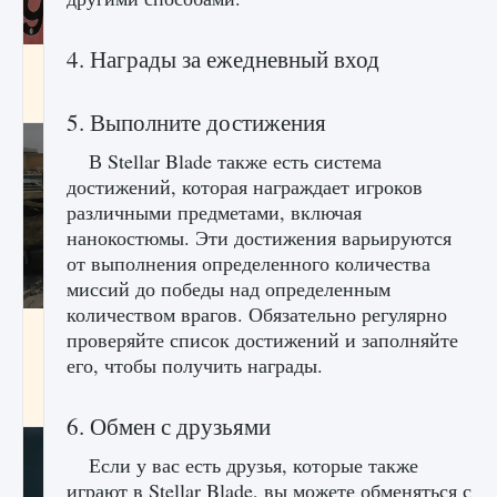
4. Награды за ежедневный вход
Входят ли «Милан» и «Интер» в EA FC 25
9 августа 2024
2 064
0
1
5. Выполните достижения
В Stellar Blade также есть система
достижений, которая награждает игроков
различными предметами, включая
нанокостюмы. Эти достижения варьируются
от выполнения определенного количества
миссий до победы над определенным
количеством врагов. Обязательно регулярно
Как исправить текстовую ошибку
проверяйте список достижений и заполняйте
пользовательского интерфейса Delta
его, чтобы получить награды.
Force Hawk Ops
9 августа 2024
1 945
0
0
6. Обмен с друзьями
Если у вас есть друзья, которые также
играют в Stellar Blade, вы можете обменяться с