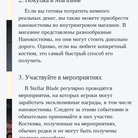
начать сохранение данных мира»
Если вы готовы потратить немного
9 августа 2024
2 711
0
0
реальных денег, вы также можете приобрести
нанокостюмы во внутриигровом магазине. В
магазине представлены разнообразные
Нанокостюмы, но они могут стоить довольно
дорого. Однако, если вы любите конкретный
костюм, это самый быстрый способ его
получить.
3. Участвуйте в мероприятиях
Все новые функции в режиме карьеры EA
FC 25
В Stellar Blade регулярно проводятся
9 августа 2024
2 096
0
2
мероприятия, на которых игроки могут
заработать эксклюзивные награды, в том числе
нанокостюмы. Следите за этими событиями и
обязательно принимайте в них участие.
Костюмы, полученные на мероприятиях,
обычно редки и не могут быть получены
другими способами.