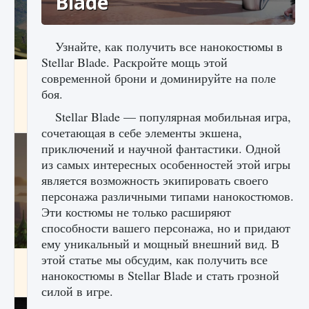
Blade
Узнайте, как получить все нанокостюмы в
Stellar Blade. Раскройте мощь этой
Как исправить ошибку Palworld «Идет
современной брони и доминируйте на поле
сохранение мира — Невозможно начать
боя.
сохранение данных мира»
Stellar Blade — популярная мобильная игра,
9 августа 2024
2 511
0
0
сочетающая в себе элементы экшена,
приключений и научной фантастики. Одной
из самых интересных особенностей этой игры
является возможность экипировать своего
персонажа различными типами нанокостюмов.
Эти костюмы не только расширяют
способности вашего персонажа, но и придают
ему уникальный и мощный внешний вид. В
этой статье мы обсудим, как получить все
Как заработать медали лиги Clash of Clans
нанокостюмы в Stellar Blade и стать грозной
9 августа 2024
2 599
0
1
силой в игре.