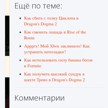
Ещё по теме:
игре Creatures of Ava
9 августа 2024
1 164
0
0
Как сбить с толку Циклопа в
Dragon's Dogma 2
Как сменить лошадь в Rise of the
Ronin
Аррргх! Мой Xbox заклинило! Как
устранить неполадки?
Как использовать силу банана богов
Как исправить ошибку EA FC 25 beta,
которая не работает
в Fortnite
9 августа 2024
1 370
0
0
Как получить высокий сундук в
шахте Трево в Dragon's Dogma 2
Комментарии