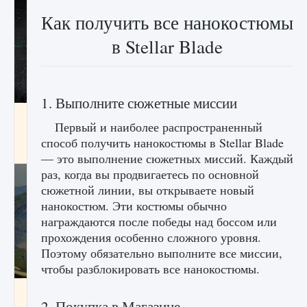
Как получить все нанокостюмы
в Stellar Blade
1. Выполните сюжетные миссии
лицензии, лиги, команды и стадионы в EA
Первый и наиболее распространенный
FC 25
способ получить нанокостюмы в Stellar Blade
9 августа 2024
2 395
0
2
— это выполнение сюжетных миссий. Каждый
раз, когда вы продвигаетесь по основной
сюжетной линии, вы открываете новый
нанокостюм. Эти костюмы обычно
награждаются после победы над боссом или
прохождения особенно сложного уровня.
Поэтому обязательно выполните все миссии,
чтобы разблокировать все нанокостюмы.
Как исправить ошибку Palworld EPalworld
«Идет сохранение мира — Невозможно
2. Покупка в Магазине