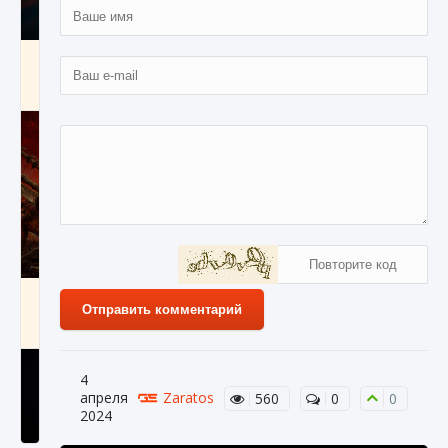
Как создавать предметы в Creatures of Ava
9 августа 2024
1 266
0
0
Как найти Гробницу Изгоев в Diablo 4
Отправить комментарий
9 августа 2024
1 337
0
0
4
апреля
Zaratos
560
0
0
2024