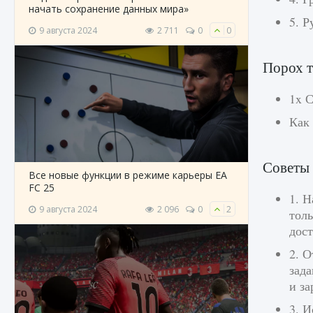
начать сохранение данных мира»
5. Р
9 августа 2024
2 711
0
0
Порох т
1x С
Как 
Советы 
Все новые функции в режиме карьеры EA
FC 25
1. Н
9 августа 2024
2 096
0
2
толь
дост
2. 
зада
и за
3. И