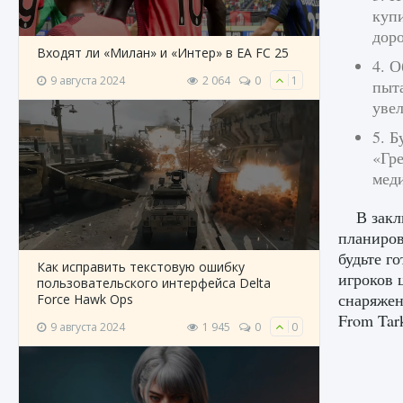
купи
доро
Входят ли «Милан» и «Интер» в EA FC 25
4. О
9 августа 2024
2 064
0
1
пыт
уве
5. Б
«Гре
мед
В закл
планиров
будьте г
Как исправить текстовую ошибку
игроков 
пользовательского интерфейса Delta
снаряжен
Force Hawk Ops
From Tar
9 августа 2024
1 945
0
0