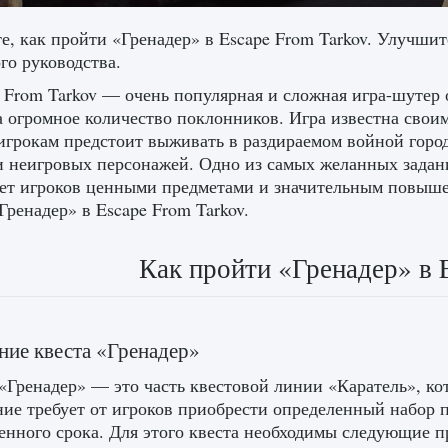
е, как пройти «Гренадер» в Escape From Tarkov. Улучши
го руководства.
 From Tarkov — очень популярная и сложная игра-шутер о
а огромное количество поклонников. Игра известна сво
игрокам предстоит выживать в раздираемом войной город
и неигровых персонажей. Одно из самых желанных задан
ет игроков ценными предметами и значительным повышен
Гренадер» в Escape From Tarkov.
Как пройти «Гренадер» в 
ие квеста «Гренадер»
«Гренадер» — это часть квестовой линии «Каратель», кот
ние требует от игроков приобрести определенный набор 
енного срока. Для этого квеста необходимы следующие п