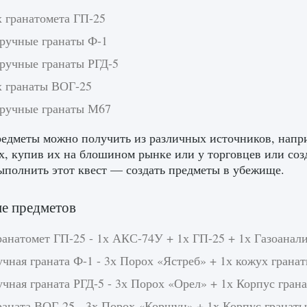
х гранатомета ГП-25
 ручные гранаты Ф-1
 ручные гранаты РГД-5
х гранаты ВОГ-25
2 ручные гранаты М67
едметы можно получить из различных источников, напри
, купив их на блошином рынке или у торговцев или со
ыполнить этот квест — создать предметы в убежище.
е предметов
ранатомет ГП-25 - 1х АКС-74У + 1х ГП-25 + 1х Газоанал
учная граната Ф-1 - 3х Порох «Ястреб» + 1х кожух грана
учная граната РГД-5 - 3х Порох «Орел» + 1х Корпус гран
Граната ВОГ-25 - 3х Порох «Коршун» + 1х Корпус гранат