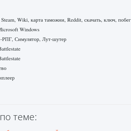
 Steam, Wiki, карта таможни, Reddit, скачать, ключ, побег
icrosoft Windows
-РПГ, Симулятор, Лут-шутер
attlestate
attlestate
тво
иплеер
по теме: