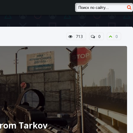
713
0
0
From Tarkov