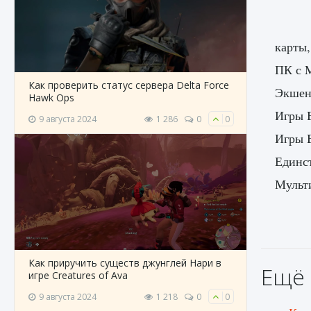
карты,
ПК с M
Как проверить статус сервера Delta Force
Экшен
Hawk Ops
Игры B
9 августа 2024
1 286
0
0
Игры B
Единс
Мульт
Как приручить существ джунглей Нари в
Ещё 
игре Creatures of Ava
9 августа 2024
1 218
0
0