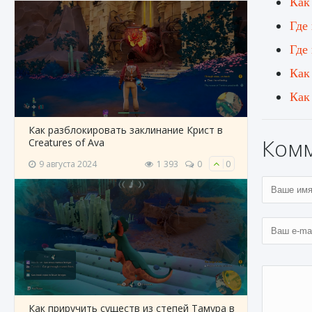
Как
Где
Где
Как
Как
Как разблокировать заклинание Крист в
Ком
Creatures of Ava
9 августа 2024
1 393
0
0
Как приручить существ из степей Тамура в