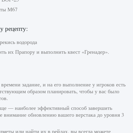
аты М67
у рецепту:
ерекись водорода
вить их Прапору и выполнить квест «Гренадер».
 времени задание, и на его выполнение у игроков есть
ветствующим образом планировать, чтобы у вас было
тов.
жище — наиболее эффективный способ завершить
ое внимание обновлению вашего верстака до уровня 3
дметы или найти их в рейдах, вы всегда можете