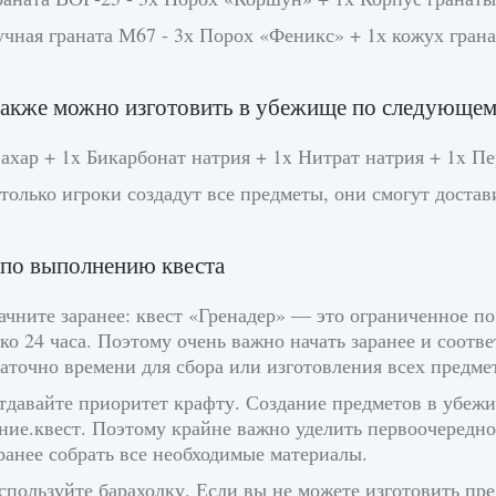
учная граната М67 - 3х Порох «Феникс» + 1х кожух гран
акже можно изготовить в убежище по следующем
ахар + 1x Бикарбонат натрия + 1x Нитрат натрия + 1x П
только игроки создадут все предметы, они смогут доста
по выполнению квеста
ачните заранее: квест «Гренадер» — это ограниченное по
ко 24 часа. Поэтому очень важно начать заранее и соот
аточно времени для сбора или изготовления всех предме
Отдавайте приоритет крафту. Создание предметов в убе
ние.квест. Поэтому крайне важно уделить первоочередн
ранее собрать все необходимые материалы.
спользуйте барахолку. Если вы не можете изготовить пре