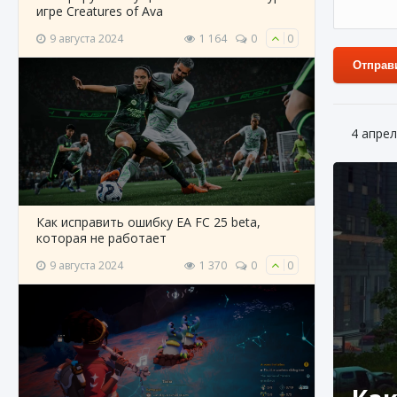
игре Creatures of Ava
9 августа 2024
1 164
0
0
Отправ
4 апрел
Как исправить ошибку EA FC 25 beta,
которая не работает
9 августа 2024
1 370
0
0