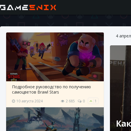
4 апрел
Подробное руководство по получению
самоцветов Brawl Stars
10 августа 2024
2 685
0
1
Как