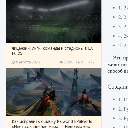
1. 2
2. 2
3. 2
4. 2
5. 
лицензии, лиги, команды и стадионы в EA
FC 25
Эти пр
9 августа 2024
2 395
0
2
животных
способ в
Создани
1. Г
2. Р
3. Р
Как исправить ошибку Palworld EPalworld
«Идет сохранение мира — Невозможно
4. 