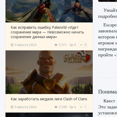
Узнайт
подробно
Escape
Как исправить ошибку Palworld «Идет
завоевал
сохранение мира — Невозможно начать
котором 
сохранение данных мира»
игроков 
9 августа 2024
2 511
0
0
награжда
пройти «
Пониман
Как заработать медали лиги Clash of Clans
Квест 
Это зада
9 августа 2024
2 599
0
1
установл