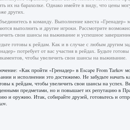
ть их на барахолке. Однако имейте в виду, что цены мог
же других.
бъединитесь в команду. Выполнение квеста «Гренадер» м
аются выполнить и другие игроки. Рассмотрите возможно
личить свои шансы на выживание и успешное завершение
удьте готовы к рейдам. Как и в случае с любым другим з
надер» потребует от вас участия в рейдах. Будьте готов
икаментов, чтобы увеличить свои шансы на выживание.
ючение: «Как пройти «Гренадер» в Escape From Tarkov м
ании и исполнении это достижимо. Не забудьте начать к
отовы к рейдам, чтобы увеличить свои шансы на успех. В
ценными предметами, но и повышает их репутацию в Пра
ию и оружию. Итак, собирайте друзей, готовьтесь и отпра
kov.