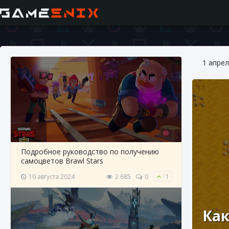
1 апрел
Подробное руководство по получению
самоцветов Brawl Stars
10 августа 2024
2 685
0
1
Как