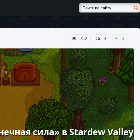
752
0
0
ечная сила» в Stardew Valley