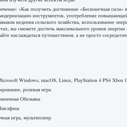
ючение: «Как получить достижение «Бесконечная сила» в 
модернизацию инструментов, употребление повышающей
авыков ведения сельского хозяйства, использование эн
етах, вы сможете достичь максимального уровня энергии
айте наслаждаться путешествием, а не просто сосредотач
icrosoft Windows, macOS, Linux, PlayStation 4 PS4 Xbox On
рование, ролевая игра
окоенная Обезьяна
Чаклфиш
ная игра, мультиплеер