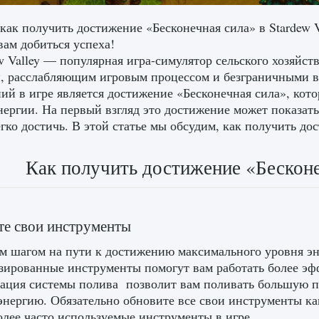
 как получить достижение «Бесконечная сила» в Stardew V
вам добиться успеха!
w Valley — популярная игра-симулятор сельского хозяйст
, расслабляющим игровым процессом и безграничными 
ий в игре является достижение «Бесконечная сила», ко
нергии. На первый взгляд это достижение может показат
гко достичь. В этой статье мы обсудим, как получить дос
Как получить достижение «Бесконеч
е свои инструменты
м шагом на пути к достижению максимального уровня эн
ированные инструменты помогут вам работать более эф
ация системы полива позволит вам поливать большую п
энергию. Обязательно обновите все свои инструменты ка
олее часто используемые инструменты в игре.