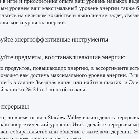
а в игре и приобретения опыта ваш уровень навыков вед
ым уровнем ваш максимальный уровень энергии также бу
очьтесь на сельском хозяйстве и выполнении задач, связ
навыков и уровень энергии.
уйте энергоэффективные инструменты
уйте предметы, восстанавливающие энергию
о продуктов, повышающих энергию, в ассортименте есть
поможет вам достичь максимального уровня энергии. В чи
пить в салоне Звездная капля или найти в шахтах, и Эл
й записки № 24 и 1 золотой тыквы.
е перерывы
ц, во время игры в Stardew Valley важно делать перерыв
ваш энергетический уровень. Итак, делайте перерывы ме
лка, собирательство или общение с жителями деревни. Э
вам изучить другие аспекты игры.