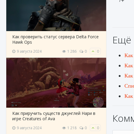
Ещё 
Как проверить статус сервера Delta Force
Hawk Ops
9 августа 2024
1 286
0
0
Как
Как
Как 
Спи
Как
Как приручить существ джунглей Нари в
Ком
игре Creatures of Ava
9 августа 2024
1 218
0
0