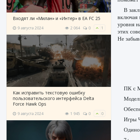
В закл
включая 
Входят ли «Милан» и «Интер» в EA FC 25
уровня н
9 августа 2024
2 064
0
1
этих сов
Не забыв
ПК с M
Как исправить текстовую ошибку
Модели
пользовательского интерфейса Delta
Force Hawk Ops
Обесп
9 августа 2024
1 945
0
0
Игры 
Одиноч
7+