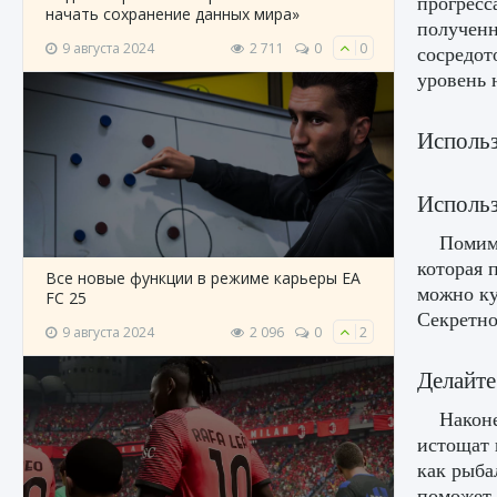
прогресс
начать сохранение данных мира»
полученн
9 августа 2024
2 711
0
0
сосредот
уровень 
Использ
Использ
Помим
которая 
Все новые функции в режиме карьеры EA
можно ку
FC 25
Секретно
9 августа 2024
2 096
0
2
Делайт
Наконе
истощат 
как рыба
поможет 