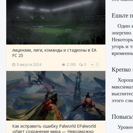
Ешьте 
Один 
энергию.
Некоторы
угорь и 
лицензии, лиги, команды и стадионы в EA
временны
FC 25
9 августа 2024
2 395
0
2
Крепко 
Хороши
максимал
выспитес
этого сэ
Повысьт
Как исправить ошибку Palworld EPalworld
Уровен
«Идет сохранение мира — Невозможно