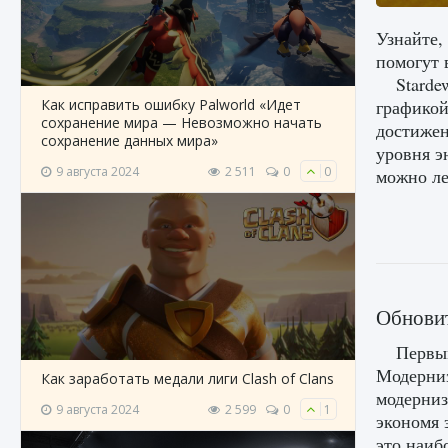
Узнайте,
помогут 
Starde
Как исправить ошибку Palworld «Идет
графикой
сохранение мира — Невозможно начать
достижен
сохранение данных мира»
уровня э
9 августа 2024
2 511
0
0
можно ле
Обновит
Первы
Модерниз
Как заработать медали лиги Clash of Clans
модерниз
9 августа 2024
2 599
0
1
экономя 
это наиб