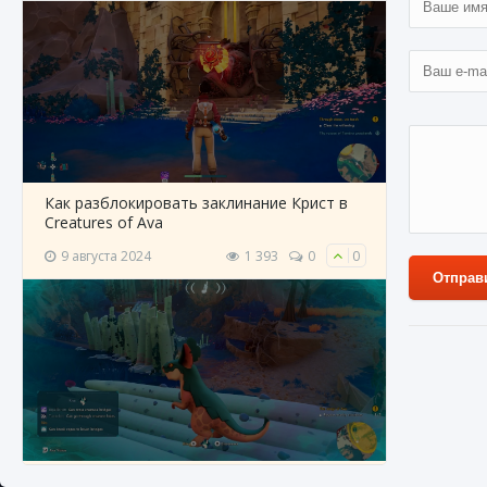
Как разблокировать заклинание Крист в
Creatures of Ava
9 августа 2024
1 393
0
0
Отправ
1 апрел
Как приручить существ из степей Тамура в