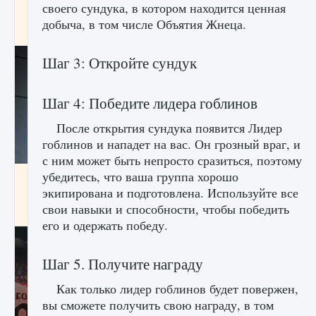
своего сундука, в котором находится ценная
начать сохранение данных мира»
добыча, в том числе Объятия Жнеца.
9 августа 2024
2 711
0
0
Шаг 3: Откройте сундук
Шаг 4: Победите лидера гоблинов
После открытия сундука появится Лидер
гоблинов и нападет на вас. Он грозный враг, и
с ним может быть непросто сразиться, поэтому
убедитесь, что ваша группа хорошо
Все новые функции в режиме карьеры EA
FC 25
экипирована и подготовлена. Используйте все
свои навыки и способности, чтобы победить
9 августа 2024
2 096
0
2
его и одержать победу.
Шаг 5. Получите награду
Как только лидер гоблинов будет повержен,
вы сможете получить свою награду, в том