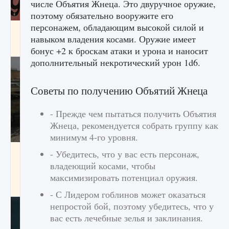
числе Объятия Жнеца. Это двуручное оружие,
поэтому обязательно вооружите его
персонажем, обладающим высокой силой и
Входят ли «Милан» и «Интер» в EA FC 25
навыком владения косами. Оружие имеет
9 августа 2024
2 064
0
1
бонус +2 к броскам атаки и урона и наносит
дополнительный некротический урон 1d6.
Советы по получению Объятий Жнеца
- Прежде чем пытаться получить Объятия
Жнеца, рекомендуется собрать группу как
минимум 4-го уровня.
Как исправить текстовую ошибку
- Убедитесь, что у вас есть персонаж,
пользовательского интерфейса Delta
владеющий косами, чтобы
Force Hawk Ops
максимизировать потенциал оружия.
9 августа 2024
1 945
0
0
- С Лидером гоблинов может оказаться
непростой бой, поэтому убедитесь, что у
вас есть лечебные зелья и заклинания.