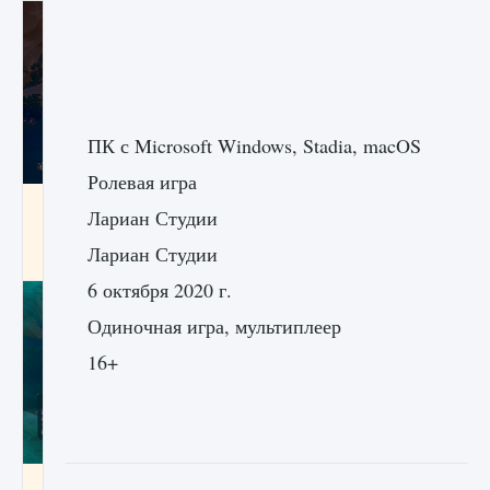
ПК с Microsoft Windows, Stadia, macOS
Ролевая игра
Как разблокировать заклинание Крист в
Лариан Студии
Creatures of Ava
Лариан Студии
9 августа 2024
1 393
0
0
6 октября 2020 г.
Одиночная игра, мультиплеер
16+
Как приручить существ из степей Тамура в