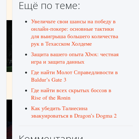
Ещё по теме:
игре Creatures of Ava
9 августа 2024
1 164
0
0
Увеличьте свои шансы на победу в
онлайн-покере: основные тактики
для выигрыша большего количества
рук в Техасском Холдеме
Защита вашего опыта Xbox: честная
игра и защита данных
Где найти Молот Справедливости в
Как исправить ошибку EA FC 25 beta,
Baldur’s Gate 3
которая не работает
Где найти всех скрытых боссов в
9 августа 2024
1 370
0
0
Rise of the Ronin
Как убедить Талиесина
эвакуироваться в Dragon’s Dogma 2
Комментарии