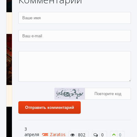
Как создавать предметы в Creatures of Ava
9 августа 2024
1 266
0
0
Как найти Гробницу Изгоев в Diablo 4
9 августа 2024
1 337
0
0
Отправить комментарий
3
апреля
Zaratos
802
0
0