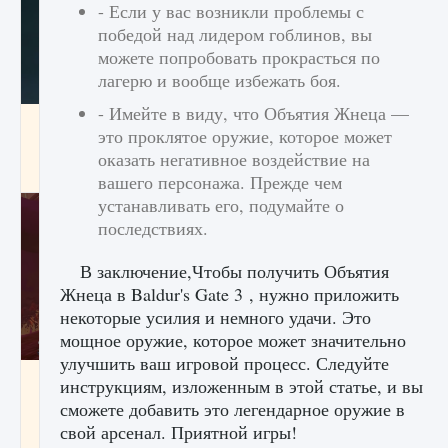
- Если у вас возникли проблемы с
победой над лидером гоблинов, вы
можете попробовать прокрасться по
лагерю и вообще избежать боя.
- Имейте в виду, что Объятия Жнеца —
Как проверить статус сервера Delta Force
это проклятое оружие, которое может
Hawk Ops
оказать негативное воздействие на
9 августа 2024
1 286
0
0
вашего персонажа. Прежде чем
устанавливать его, подумайте о
последствиях.
В заключение,Чтобы получить Объятия
Жнеца в Baldur's Gate 3 , нужно приложить
некоторые усилия и немного удачи. Это
мощное оружие, которое может значительно
улучшить ваш игровой процесс. Следуйте
Как приручить существ джунглей Нари в
инструкциям, изложенным в этой статье, и вы
игре Creatures of Ava
сможете добавить это легендарное оружие в
9 августа 2024
1 218
0
0
свой арсенал. Приятной игры!