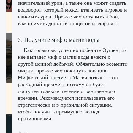
значительный урон, а также она может создать
водоворот, который может втягивать игроков и
наносить урон. Прежде чем вступить в бой,
Входят ли «Милан» и «Интер» в EA FC 25
важно иметь достаточно щитов и здоровья.
9 августа 2024
2 064
0
1
5. Получите миф о магии воды
Как только вы успешно победите Оушен, из
нее выпадет миф о магии воды вместе с
другой ценной добычей. Обязательно возьмите
мифик, прежде чем покинуть локацию.
Мифический предмет «Магия воды» — это
расходный предмет, поэтому он будет
Как исправить текстовую ошибку
доступен только в течение ограниченного
пользовательского интерфейса Delta
времени. Рекомендуется использовать его
Force Hawk Ops
стратегически и в правильной ситуации,
9 августа 2024
1 945
0
0
чтобы получить преимущество над
противниками.