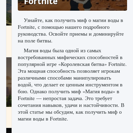
Fortnite
Узнайте, как получить миф о магии воды в
Fortnite, с помощью нашего подробного
Как исправить ошибку Palworld «Идет
руководства. Освойте приемы и доминируйте
сохранение мира — Невозможно начать
на поле битвы.
сохранение данных мира»
Магия воды была одной из самых
9 августа 2024
2 511
0
0
востребованных мифических способностей в
популярной игре «Королевская битва» Fortnite.
Эта мощная способность позволяет игрокам
различными способами манипулировать
водой, что делает ее ценным инструментом в
бою. Однако получить миф «Магия воды» в
Fortnite — непростая задача. Это требует
сочетания навыков, удачи и настойчивости. В
этой статье мы обсудим, как получить миф о
Как заработать медали лиги Clash of Clans
магии воды в Fortnite.
9 августа 2024
2 599
0
1