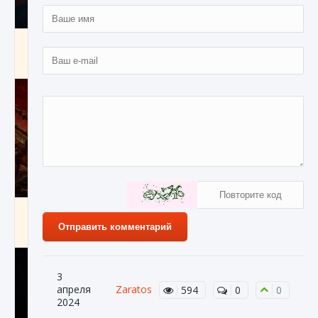
Как создавать предметы в Creatures of Ava
9 августа 2024
1 266
0
0
Как найти Гробницу Изгоев в Diablo 4
Отправить комментарий
9 августа 2024
1 337
0
0
3
апреля
Zaratos
594
0
0
2024