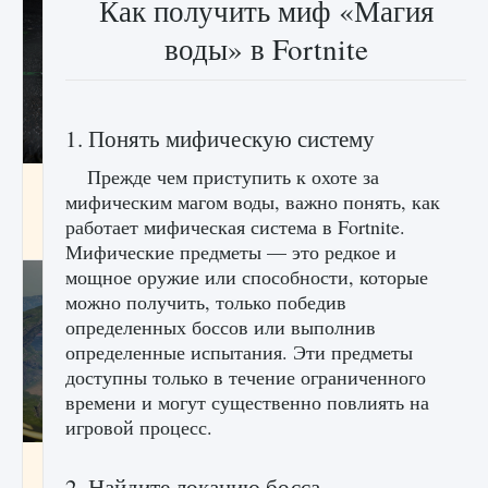
Как получить миф «Магия
воды» в Fortnite
1. Понять мифическую систему
Прежде чем приступить к охоте за
лицензии, лиги, команды и стадионы в EA
мифическим магом воды, важно понять, как
FC 25
работает мифическая система в Fortnite.
9 августа 2024
2 395
0
2
Мифические предметы — это редкое и
мощное оружие или способности, которые
можно получить, только победив
определенных боссов или выполнив
определенные испытания. Эти предметы
доступны только в течение ограниченного
времени и могут существенно повлиять на
игровой процесс.
Как исправить ошибку Palworld EPalworld
«Идет сохранение мира — Невозможно
2. Найдите локацию босса