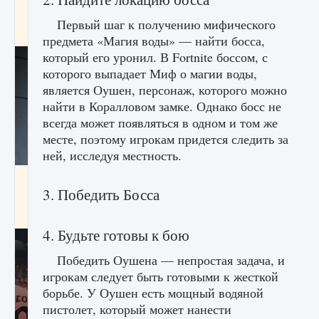
начать сохранение данных мира»
Первый шаг к получению мифического
9 августа 2024
2 711
0
0
предмета «Магия воды» — найти босса,
который его уронил. В Fortnite боссом, с
которого выпадает Миф о магии воды,
является Оушен, персонаж, которого можно
найти в Коралловом замке. Однако босс не
всегда может появляться в одном и том же
месте, поэтому игрокам придется следить за
ней, исследуя местность.
Все новые функции в режиме карьеры EA
FC 25
3. Победить Босса
9 августа 2024
2 096
0
2
4. Будьте готовы к бою
Победить Оушена — непростая задача, и
игрокам следует быть готовыми к жесткой
борьбе. У Оушен есть мощный водяной
пистолет, который может нанести