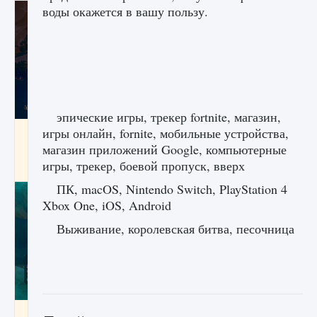
воды окажется в вашу пользу.
эпические игры, трекер fortnite, магазин,
игры онлайн, fornite, мобильные устройства,
Как разблокировать заклинание Крист в
Creatures of Ava
магазин приложений Google, компьютерные
игры, трекер, боевой пропуск, вверх
9 августа 2024
1 393
0
0
ПК, macOS, Nintendo Switch, PlayStation 4
Xbox One, iOS, Android
Выживание, королевская битва, песочница
Как приручить существ из степей Тамура в