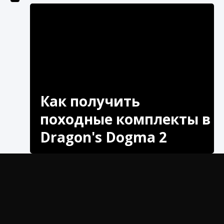
Как получить Thunder Egg в Stardew Valley
9 августа 2024
1 244
0
0
Как получить
походные комплекты в
Dragon's Dogma 2
Как исправить неработающие награды For
Узнайте, как получить походные комплекты в
Honor
Dragon's Dogma 2. Улучшите свой походный
9 августа 2024
1 205
0
0
опыт с помощью необходимого снаряжения и
советов. Начните свое приключение прямо
сейчас!