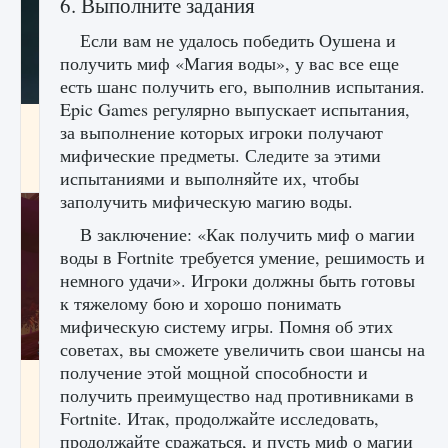
6. Выполните задания
Если вам не удалось победить Оушена и
получить миф «Магия воды», у вас все еще
есть шанс получить его, выполнив испытания.
Epic Games регулярно выпускает испытания,
Как проверить статус сервера Delta Force
за выполнение которых игроки получают
Hawk Ops
мифические предметы. Следите за этими
9 августа 2024
1 286
0
0
испытаниями и выполняйте их, чтобы
заполучить мифическую магию воды.
В заключение: «Как получить миф о магии
воды в Fortnite требуется умение, решимость и
немного удачи». Игроки должны быть готовы
к тяжелому бою и хорошо понимать
мифическую систему игры. Помня об этих
советах, вы сможете увеличить свои шансы на
получение этой мощной способности и
Как приручить существ джунглей Нари в
получить преимущество над противниками в
игре Creatures of Ava
Fortnite. Итак, продолжайте исследовать,
9 августа 2024
1 218
0
0
продолжайте сражаться, и пусть миф о магии