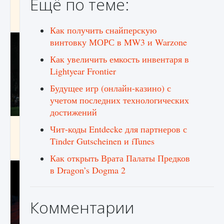
Ещё по теме:
игре Creatures of Ava
9 августа 2024
1 164
0
0
Как получить снайперскую
винтовку МОРС в MW3 и Warzone
Как увеличить емкость инвентаря в
Lightyear Frontier
Будущее игр (онлайн-казино) с
учетом последних технологических
достижений
Как исправить ошибку EA FC 25 beta,
Чит-коды Entdecke для партнеров с
которая не работает
Tinder Gutscheinen и iTunes
9 августа 2024
1 370
0
0
Как открыть Врата Палаты Предков
в Dragon’s Dogma 2
Комментарии