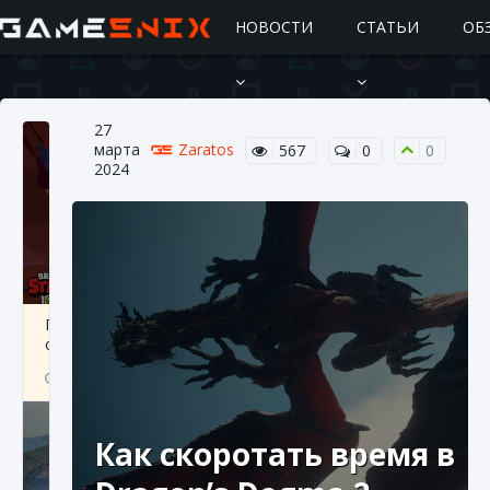
НОВОСТИ
СТАТЬИ
ОБ
27
марта
Zaratos
567
0
0
2024
Подробное руководство по получению
самоцветов Brawl Stars
10 августа 2024
2 685
0
1
Как скоротать время в