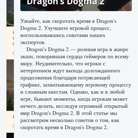
Dragon’s Dogma 2
Узнайте, как скоротать время в Dragon’s
Dogma 2. Улучшите игровой процесс,
Как исправить ошибку Palworld «Идет
воспользовавшись советами наших
сохранение мира — Невозможно начать
экспертов.
сохранение данных мира»
Dragon’s Dogma 2 — ролевая игра в жанре
9 августа 2024
2 511
0
0
экшн, покорившая сердца геймеров по всему
миру. Неудивительно, что игроки с
нетерпением ждут выхода долгожданного
продолжения благодаря потрясающей
графике, захватывающему игровому процессу
и сложным квестам. Однако, как и в любой
игре, бывают моменты, когда игрокам может
нечего делать, исследуя огромный открытый
мир Dragon's Dogma 2. В этой статье мы
Как заработать медали лиги Clash of Clans
рассмотрим несколько советов о том, как
скоротать время в Dragon's Dogma 2.
9 августа 2024
2 599
0
1