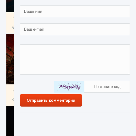
Как создавать предметы в Creatures of Ava
9 августа 2024
1 266
0
0
Как найти Гробницу Изгоев в Diablo 4
9 августа 2024
1 337
0
0
Отправить комментарий
27
марта
Zaratos
590
0
0
2024