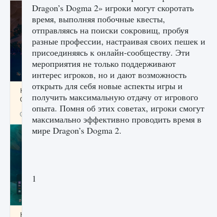
Dragon’s Dogma 2» игроки могут скоротать
время, выполняя побочные квесты,
отправляясь на поиски сокровищ, пробуя
разные профессии, настраивая своих пешек и
присоединяясь к онлайн-сообществу. Эти
мероприятия не только поддерживают
интерес игроков, но и дают возможность
открыть для себя новые аспекты игры и
Как разблокировать заклинание Крист в
получить максимальную отдачу от игрового
Creatures of Ava
опыта. Помня об этих советах, игроки смогут
9 августа 2024
1 393
0
0
максимально эффективно проводить время в
мире Dragon’s Dogma 2.
1
Как приручить существ из степей Тамура в