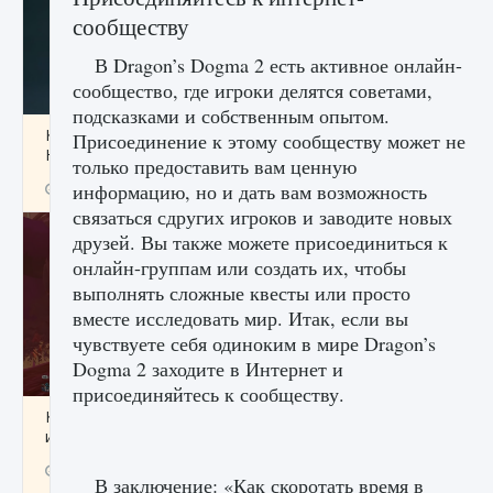
сообществу
В Dragon’s Dogma 2 есть активное онлайн-
сообщество, где игроки делятся советами,
подсказками и собственным опытом.
Как проверить статус сервера Delta Force
Присоединение к этому сообществу может не
Hawk Ops
только предоставить вам ценную
информацию, но и дать вам возможность
9 августа 2024
1 286
0
0
связаться сдругих игроков и заводите новых
друзей. Вы также можете присоединиться к
онлайн-группам или создать их, чтобы
выполнять сложные квесты или просто
вместе исследовать мир. Итак, если вы
чувствуете себя одиноким в мире Dragon’s
Dogma 2 заходите в Интернет и
присоединяйтесь к сообществу.
Как приручить существ джунглей Нари в
игре Creatures of Ava
9 августа 2024
1 218
0
0
В заключение: «Как скоротать время в