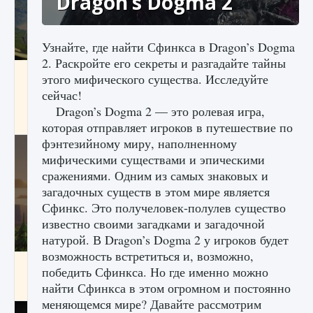
Dragon’s Dogma 2
Узнайте, где найти Сфинкса в Dragon’s Dogma
2. Раскройте его секреты и разгадайте тайны
Как исправить ошибку Palworld «Идет
этого мифического существа. Исследуйте
сохранение мира — Невозможно начать
сейчас!
сохранение данных мира»
Dragon’s Dogma 2 — это ролевая игра,
9 августа 2024
2 511
0
0
которая отправляет игроков в путешествие по
фэнтезийному миру, наполненному
мифическими существами и эпическими
сражениями. Одним из самых знаковых и
загадочных существ в этом мире является
Сфинкс. Это получеловек-полулев существо
известно своими загадками и загадочной
натурой. В Dragon’s Dogma 2 у игроков будет
возможность встретиться и, возможно,
Как заработать медали лиги Clash of Clans
победить Сфинкса. Но где именно можно
найти Сфинкса в этом огромном и постоянно
9 августа 2024
2 599
0
1
меняющемся мире? Давайте рассмотрим