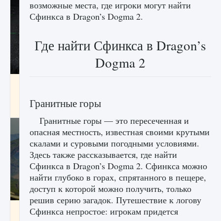
возможные места, где игроки могут найти
Сфинкса в Dragon’s Dogma 2.
Где найти Сфинкса в Dragon’s
Dogma 2
лицензии, лиги, команды и стадионы в EA
FC 25
Гранитные горы
9 августа 2024
2 395
0
2
Гранитные горы — это пересеченная и
опасная местность, известная своими крутыми
скалами и суровыми погодными условиями.
Здесь также рассказывается, где найти
Сфинкса в Dragon’s Dogma 2. Сфинкса можно
найти глубоко в горах, спрятанного в пещере,
доступ к которой можно получить, только
решив серию загадок. Путешествие к логову
Как исправить ошибку Palworld EPalworld
Сфинкса непростое: игрокам придется
«Идет сохранение мира — Невозможно