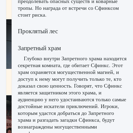
преодолевать опасных существ и коварные
начать сохранение данных мира»
тропы. Но награда от встречи со Сфинксом
9 августа 2024
2 711
0
0
стоит риска.
Проклятый лес
Запретный храм
Глубоко внутри Запретного храма находится
секретная комната, где обитает Сфинкс. Этот
храм охраняется могущественной магией, и
Все новые функции в режиме карьеры EA
доступ к нему могут получить только те, кто
FC 25
доказал свою ценность. Говорят, что Сфинкс
9 августа 2024
2 096
0
2
является защитником этого храма, и
аудиенцию у него удостаиваются только самые
достойные искатели приключений. Игроки,
которым удастся добраться до Запретного
храма и разгадать загадки Сфинкса, будут
вознаграждены могущественными