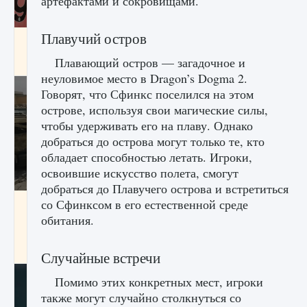
артефактами и сокровищами.
Плавучий остров
Входят ли «Милан» и «Интер» в EA FC 25
Плавающий остров — загадочное и
9 августа 2024
2 064
0
1
неуловимое место в Dragon’s Dogma 2.
Говорят, что Сфинкс поселился на этом
острове, используя свои магические силы,
чтобы удерживать его на плаву. Однако
добраться до острова могут только те, кто
обладает способностью летать. Игроки,
освоившие искусство полета, смогут
добраться до Плавучего острова и встретиться
со Сфинксом в его естественной среде
Как исправить текстовую ошибку
пользовательского интерфейса Delta
обитания.
Force Hawk Ops
9 августа 2024
1 945
0
0
Случайные встречи
Помимо этих конкретных мест, игроки
также могут случайно столкнуться со