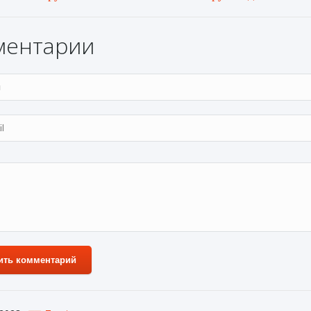
ментарии
ить комментарий