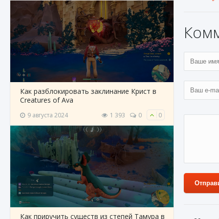
Ком
Как разблокировать заклинание Крист в
Creatures of Ava
9 августа 2024
1 393
0
0
Отправ
Как приручить существ из степей Тамура в