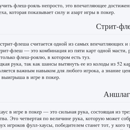
учить флеш-рояль непросто, это впечатляющее достижени
еха, которая показывает силу и азарт игры в покер.
Стрит-фл
стрит-флеша считается одной из самых впечатляющих и 
трит-флеш — это комбинация из пяти карт одной масти, 
 только флеш-роялю, в котором есть туз.
дкая рука, так как шансы вытянуть ее из колоды из 52 
вляется важным навыком для любого игрока, а знание ц
 выигрыша в игре в покер.
Аншлаг
аус в игре в покер — это сильная рука, состоящая из тре
тва. Это четвертая по величине рука, которую может соб
вух игроков фулл-хаусы, победителем станет тот, у кого 