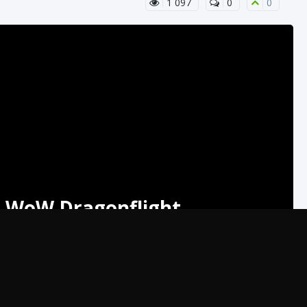
1 097
0
0
 WoW Dragonflight
мусора в WoW Dragonflight» и станьте предметом
н-игра, которая может похвастаться многочисленными
я. Одним из таких сокровищ является вонючая куча