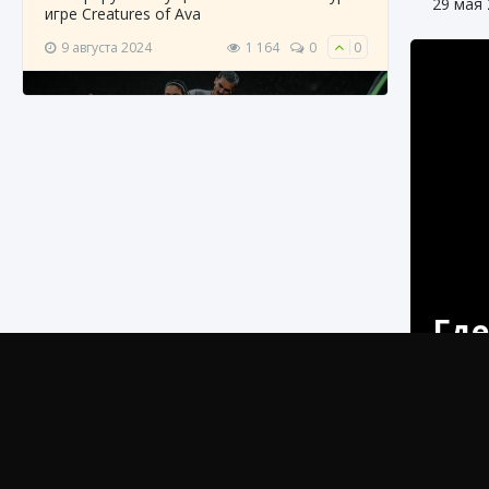
29 мая
игре Creatures of Ava
9 августа 2024
1 164
0
0
Как исправить ошибку EA FC 25 beta,
которая не работает
Где
9 августа 2024
1 370
0
0
Ознако
зависти 
World 
локациям