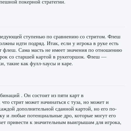
спешной покерной стратегии.
следующей ступенью по сравнению со стритом. Флеш
олжны идти подряд. Итак, если у игрока в руке есть
дет флеш. Сама масть не имеет значения по отношению
грок со старшей картой в рукегоршок. Флеш —
и, такие как фулл-хаусы и каре.
инаций . Он состоит из пяти карт в
 что стрит может начинаться с туза, но может и
каждой дополнительной сданной картой, но его по-
ку и любые потенциальные дро, которые могут его
ожет привести к значительным выигрышам для игрока,