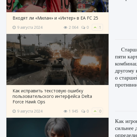
Входят ли «Милан» и «Интер» в EA FC 25
9 августа 2024
2 064
0
1
Старша
пяти кар
комбинац
другому 
о старше
противни
Как исправить текстовую ошибку
пользовательского интерфейса Delta
Force Hawk Ops
9 августа 2024
1 945
0
0
Как игро
сильнее 
определи