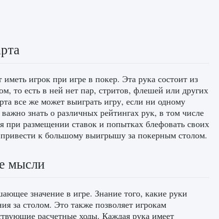
арта
 иметь игрок при игре в покер. Эта рука состоит из
м, то есть в ней нет пар, стритов, флешей или других
рта все же может выиграть игру, если ни одному
 важно знать о различных рейтингах рук, в том числе
я при размещении ставок и попытках блефовать своих
 привести к большому выигрышу за покерным столом.
е мысли
ающее значение в игре. Знание того, какие руки
ия за столом. Это также позволяет игрокам
ствующие расчетные ходы. Каждая рука имеет