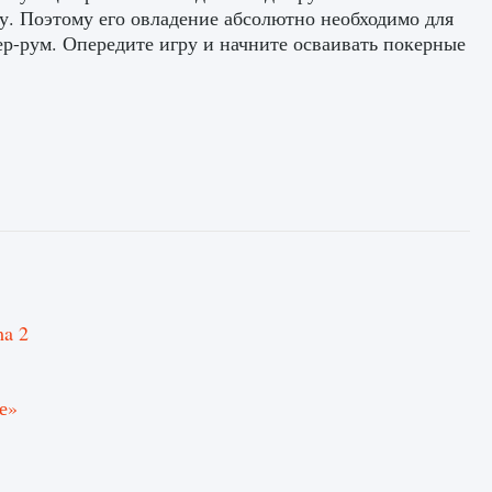
у. Поэтому его овладение абсолютно необходимо для
ер-рум. Опередите игру и начните осваивать покерные
ma 2
е»