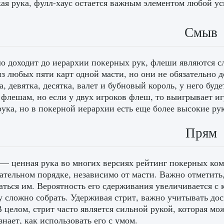
кая рука, фулл-хаус остается важным элементом любой у
Смыв
ло доходит до иерархии покерных рук, флеши являются 
из любых пяти карт одной масти, но они не обязательно д
а, девятка, десятка, валет и бубновый король, у него бу
 флешам, но если у двух игроков флеш, то выигрывает и
рука, но в покерной иерархии есть еще более высокие рук
Прям
— ценная рука во многих версиях рейтинг покерных комб
ательном порядке, независимо от масти. Важно отметить,
аться им. Вероятность его сдерживания увеличивается с 
 сложно собрать. Удерживая стрит, важно учитывать дос
В целом, стрит часто является сильной рукой, которая м
знает, как использовать его с умом.