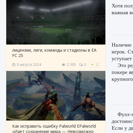
Хотя пол
важная в
Наличие 
лицензии, лиги, команды и стадионы в EA
игрок. С
FC 25
уступает
Это ре
9 августа 2024
2 395
0
2
покере я
крупного
Фулл-х
достоинс
Как исправить ошибку Palworld EPalworld
Если у д
«Идет сохранение мира — Невозможно