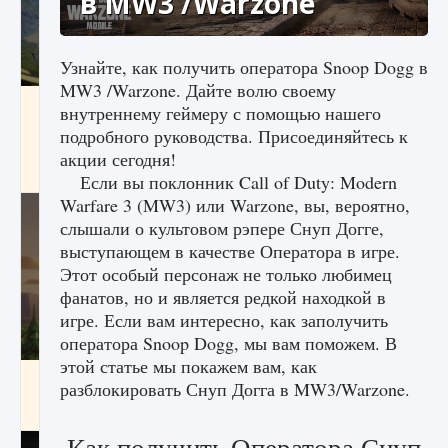
в MW3 /Warzone
Узнайте, как получить оператора Snoop Dogg в
MW3 /Warzone. Дайте волю своему
Как исправить ошибку Palworld «Идет
внутреннему геймеру с помощью нашего
сохранение мира — Невозможно начать
подробного руководства. Присоединяйтесь к
сохранение данных мира»
акции сегодня!
9 августа 2024
2 511
0
0
Если вы поклонник Call of Duty: Modern
Warfare 3 (MW3) или Warzone, вы, вероятно,
слышали о культовом рэпере Снуп Догге,
выступающем в качестве Оператора в игре.
Этот особый персонаж не только любимец
фанатов, но и является редкой находкой в ​​
игре. Если вам интересно, как заполучить
оператора Snoop Dogg, мы вам поможем. В
этой статье мы покажем вам, как
Как заработать медали лиги Clash of Clans
разблокировать Снуп Догга в MW3/Warzone.
9 августа 2024
2 599
0
1