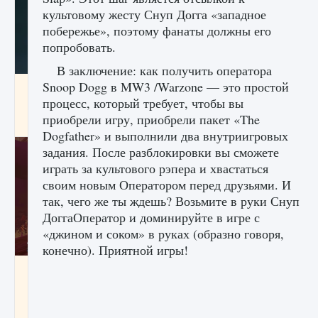
культовому жесту Снуп Догга «западное
побережье», поэтому фанаты должны его
попробовать.
В заключение: как получить оператора
Snoop Dogg в MW3 /Warzone — это простой
Как проверить статус сервера Delta Force
Hawk Ops
процесс, который требует, чтобы вы
приобрели игру, приобрели пакет «The
9 августа 2024
1 286
0
0
Dogfather» и выполнили два внутриигровых
задания. После разблокировки вы сможете
играть за культового рэпера и хвастаться
своим новым Оператором перед друзьями. И
так, чего же ты ждешь? Возьмите в руки Снуп
ДоггаОператор и доминируйте в игре с
«джином и соком» в руках (образно говоря,
конечно). Приятной игры!
Как приручить существ джунглей Нари в
игре Creatures of Ava
9 августа 2024
1 218
0
0