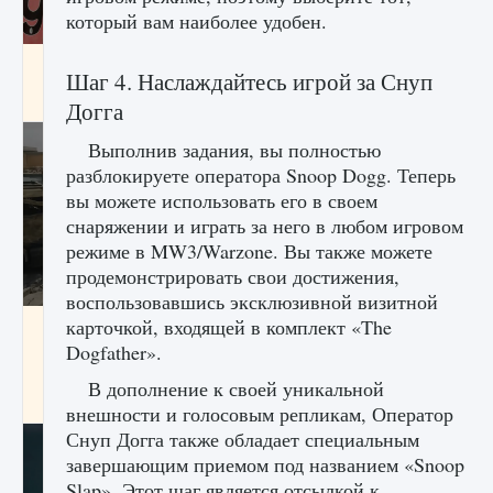
который вам наиболее удобен.
Входят ли «Милан» и «Интер» в EA FC 25
Шаг 4. Наслаждайтесь игрой за Снуп
9 августа 2024
2 064
0
1
Догга
Выполнив задания, вы полностью
разблокируете оператора Snoop Dogg. Теперь
вы можете использовать его в своем
снаряжении и играть за него в любом игровом
режиме в MW3/Warzone. Вы также можете
продемонстрировать свои достижения,
воспользовавшись эксклюзивной визитной
карточкой, входящей в комплект «The
Как исправить текстовую ошибку
пользовательского интерфейса Delta
Dogfather».
Force Hawk Ops
В дополнение к своей уникальной
9 августа 2024
1 945
0
0
внешности и голосовым репликам, Оператор
Снуп Догга также обладает специальным
завершающим приемом под названием «Snoop
Slap». Этот шаг является отсылкой к