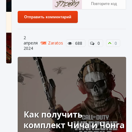
Как создавать предметы в Creatures of Ava
Отправить комментарий
9 августа 2024
1 266
0
0
2
апреля
Zaratos
688
0
0
2024
Как найти Гробницу Изгоев в Diablo 4
9 августа 2024
1 337
0
0
Как получить
комплект Чича и Чонга