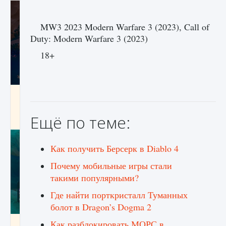
MW3 2023 Modern Warfare 3 (2023), Call of
Duty: Modern Warfare 3 (2023)
18+
Как разблокировать заклинание Крист в
Creatures of Ava
Ещё по теме:
9 августа 2024
1 393
0
0
Как получить Берсерк в Diablo 4
Почему мобильные игры стали
такими популярными?
Где найти порткристалл Туманных
болот в Dragon’s Dogma 2
Как разблокировать МОРС в
Как приручить существ из степей Тамура в