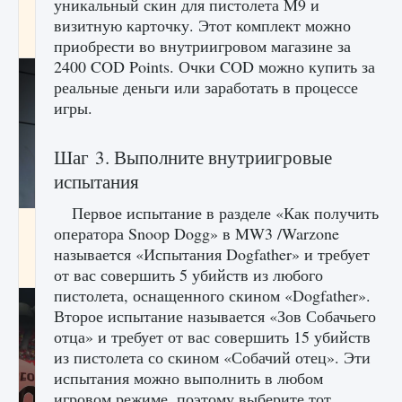
уникальный скин для пистолета M9 и
начать сохранение данных мира»
визитную карточку. Этот комплект можно
9 августа 2024
2 711
0
0
приобрести во внутриигровом магазине за
2400 COD Points. Очки COD можно купить за
реальные деньги или заработать в процессе
игры.
Шаг 3. Выполните внутриигровые
испытания
Первое испытание в разделе «Как получить
Все новые функции в режиме карьеры EA
оператора Snoop Dogg» в MW3 /Warzone
FC 25
называется «Испытания Dogfather» и требует
9 августа 2024
2 096
0
2
от вас совершить 5 убийств из любого
пистолета, оснащенного скином «Dogfather».
Второе испытание называется «Зов Собачьего
отца» и требует от вас совершить 15 убийств
из пистолета со скином «Собачий отец». Эти
испытания можно выполнить в любом
игровом режиме, поэтому выберите тот,