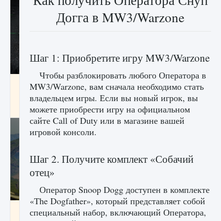
Как получить Оператора Снуп
Догга в MW3/Warzone
Шаг 1: Приобретите игру MW3/Warzone
Чтобы разблокировать любого Оператора в
лицензии, лиги, команды и стадионы в EA
MW3/Warzone, вам сначала необходимо стать
FC 25
владельцем игры. Если вы новый игрок, вы
9 августа 2024
2 395
0
можете приобрести игру на официальном
2
сайте Call of Duty или в магазине вашей
игровой консоли.
Шаг 2. Получите комплект «Собачий
отец»
Оператор Snoop Dogg доступен в комплекте
«The Dogfather», который представляет собой
Как исправить ошибку Palworld EPalworld
специальный набор, включающий Оператора,
«Идет сохранение мира — Невозможно