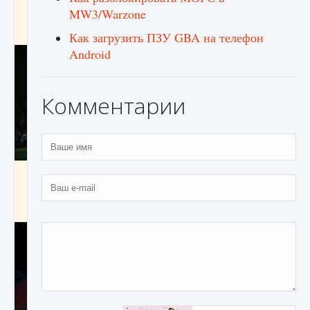
игре Creatures of Ava
MW3/Warzone
9 августа 2024
1 164
0
0
Как загрузить ПЗУ GBA на телефон
Android
Комментарии
Как исправить ошибку EA FC 25 beta,
которая не работает
9 августа 2024
1 370
0
0