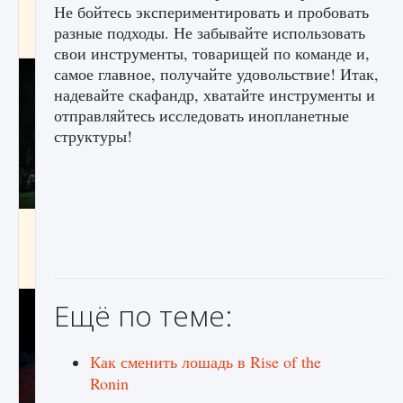
Не бойтесь экспериментировать и пробовать
игре Creatures of Ava
разные подходы. Не забывайте использовать
9 августа 2024
1 164
0
0
свои инструменты, товарищей по команде и,
самое главное, получайте удовольствие! Итак,
надевайте скафандр, хватайте инструменты и
отправляйтесь исследовать инопланетные
структуры!
Как исправить ошибку EA FC 25 beta,
которая не работает
9 августа 2024
1 370
0
0
Ещё по теме:
Как сменить лошадь в Rise of the
Ronin