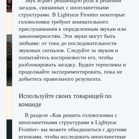
Звук играет решающую роль в решении
загадок, связанных с инопланетными
структурами. В Lightyear Frontier некоторые
Входят ли «Милан» и «Интер» в EA FC 25
головоломки требуют внимательного
прислушивания к определенным звукам или
9 августа 2024
2 064
0
1
закономерностям. Эти звуки могут быть
любыми: от тона до последовательности
звуковых сигналов. Следуйте за звуком и
попытайтесь воспроизвести его, чтобы
разблокировать загадку. Будьте терпеливы и
продолжайте экспериментировать, пока не
добьетесь правильного результата.
Как исправить текстовую ошибку
Используйте своих товарищей по
пользовательского интерфейса Delta
команде
Force Hawk Ops
9 августа 2024
1 945
0
0
В разделе «Как решить головоломки с
инопланетными структурами в Lightyear
Frontier» вы можете объединиться с другими
игроками, чтобы исследовать инопланетные