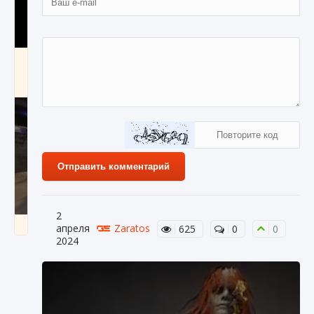
Как получить Thunder Egg в Stardew Valley
9 августа 2024
1 244
0
0
Отправить комментарий
2
Как исправить неработающие награды For
апреля
Zaratos
625
0
0
Honor
2024
9 августа 2024
1 205
0
0