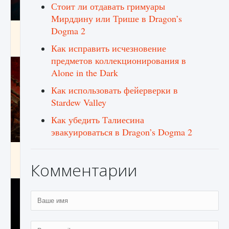
Стоит ли отдавать гримуары
Мирддину или Трише в Dragon’s
Dogma 2
Как создавать предметы в Creatures of Ava
9 августа 2024
1 266
0
0
Как исправить исчезновение
предметов коллекционирования в
Alone in the Dark
Как использовать фейерверки в
Stardew Valley
Как убедить Талиесина
эвакуироваться в Dragon’s Dogma 2
Как найти Гробницу Изгоев в Diablo 4
Комментарии
9 августа 2024
1 337
0
0