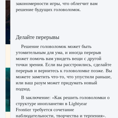
закономерности игры, что облегчит вам
решение будущих головоломок.
Делайте перерывы
Решение головоломок может быть
Как разблокировать заклинание Крист в
утомительным для ума, и иногда перерыв
Creatures of Ava
может помочь вам увидеть вещи с другой
9 августа 2024
1 393
0
0
точки зрения. Если вы расстроились, сделайте
перерыв и вернитесь к головоломке позже. Вы
можете заметить что-то, что упустили раньше,
или ваш разум может придумать новый
подход.
В заключение: «Как решить головоломки о
структуре инопланетян в Lightyear
Frontier требуется сочетание
наблюдательности, творчества и терпения».
Как приручить существ из степей Тамура в