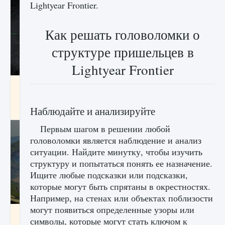
Lightyear Frontier.
Как решать головоломки о
структуре пришельцев в
Lightyear Frontier
лицензии, лиги, команды и стадионы в EA
FC 25
Наблюдайте и анализируйте
9 августа 2024
2 395
0
2
Первым шагом в решении любой
головоломки является наблюдение и анализ
ситуации. Найдите минутку, чтобы изучить
структуру и попытаться понять ее назначение.
Ищите любые подсказки или подсказки,
которые могут быть спрятаны в окрестностях.
Например, на стенах или объектах поблизости
могут появиться определенные узоры или
Как исправить ошибку Palworld EPalworld
символы, которые могут стать ключом к
«Идет сохранение мира — Невозможно