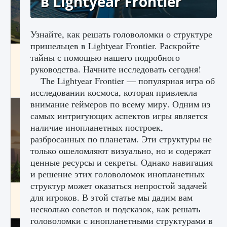
в Lightyear Frontier
Узнайте, как решать головоломки о структуре
пришельцев в Lightyear Frontier. Раскройте
Как исправить ошибку Palworld «Идет
тайны с помощью нашего подробного
сохранение мира — Невозможно начать
руководства. Начните исследовать сегодня!
сохранение данных мира»
The Lightyear Frontier — популярная игра об
9 августа 2024
2 511
0
0
исследовании космоса, которая привлекла
внимание геймеров по всему миру. Одним из
самых интригующих аспектов игры является
наличие инопланетных построек,
разбросанных по планетам. Эти структуры не
только ошеломляют визуально, но и содержат
ценные ресурсы и секреты. Однако навигация
и решение этих головоломок инопланетных
структур может оказаться непростой задачей
Как заработать медали лиги Clash of Clans
для игроков. В этой статье мы дадим вам
несколько советов и подсказок, как решать
9 августа 2024
2 599
0
1
головоломки с инопланетными структурами в