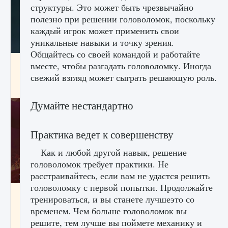
структуры. Это может быть чрезвычайно
полезно при решении головоломок, поскольку
каждый игрок может применить свои
уникальные навыки и точку зрения.
Общайтесь со своей командой и работайте
Как проверить статус сервера Delta Force
вместе, чтобы разгадать головоломку. Иногда
Hawk Ops
свежий взгляд может сыграть решающую роль.
9 августа 2024
1 286
0
0
Думайте нестандартно
Практика ведет к совершенству
Как и любой другой навык, решение
головоломок требует практики. Не
расстраивайтесь, если вам не удастся решить
головоломку с первой попытки. Продолжайте
Как приручить существ джунглей Нари в
тренироваться, и вы станете лучшеэто со
игре Creatures of Ava
временем. Чем больше головоломок вы
9 августа 2024
1 218
0
0
решите, тем лучше вы поймете механику и