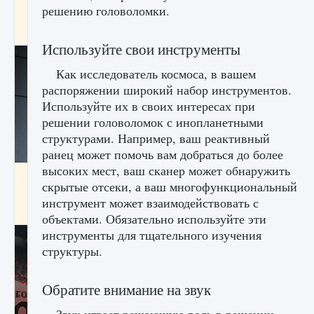
начать сохранение данных мира»
решению головоломки.
9 августа 2024
2 711
0
0
Используйте свои инструменты
Как исследователь космоса, в вашем
распоряжении широкий набор инструментов.
Используйте их в своих интересах при
решении головоломок с инопланетными
структурами. Например, ваш реактивный
ранец может помочь вам добраться до более
высоких мест, ваш сканер может обнаружить
Все новые функции в режиме карьеры EA
скрытые отсеки, а ваш многофункциональный
FC 25
инструмент может взаимодействовать с
9 августа 2024
2 096
0
2
объектами. Обязательно используйте эти
инструменты для тщательного изучения
структуры.
Обратите внимание на звук