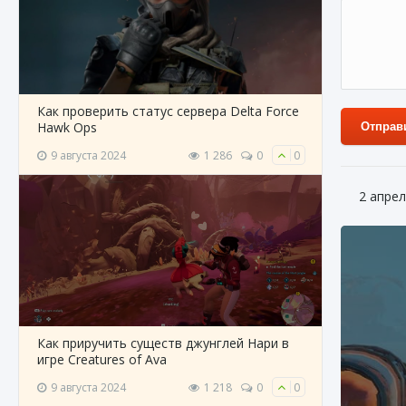
Как проверить статус сервера Delta Force
Hawk Ops
Отправ
9 августа 2024
1 286
0
0
2 апрел
Как приручить существ джунглей Нари в
игре Creatures of Ava
9 августа 2024
1 218
0
0