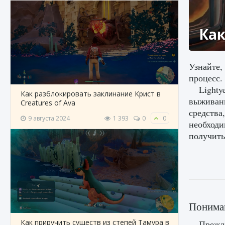
Как
Узнайте,
процесс.
Lighty
Как разблокировать заклинание Крист в
выживани
Creatures of Ava
средства
9 августа 2024
1 393
0
0
необходи
получить 
Понима
Как приручить существ из степей Тамура в
Прежде