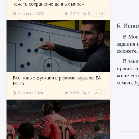
начать сохранение данных мира»
9 августа 2024
2 711
0
0
6. Испо
В Mono
задания 
сможете,
В закл
правил и
количест
Все новые функции в режиме карьеры EA
семью, б
FC 25
9 августа 2024
2 096
0
2