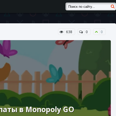
638
0
0
паты в Monopoly GO