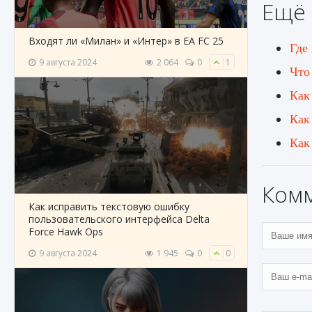
Ещё 
Входят ли «Милан» и «Интер» в EA FC 25
Где
9 августа 2024
2 064
0
1
Что
Как
Как 
Как 
Ком
Как исправить текстовую ошибку
пользовательского интерфейса Delta
Force Hawk Ops
9 августа 2024
1 945
0
0