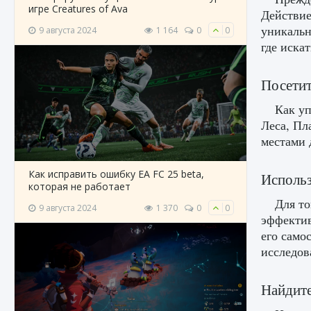
игре Creatures of Ava
Действие
уникальн
9 августа 2024
1 164
0
0
где искат
Посети
Как уп
Леса, Пл
местами 
Как исправить ошибку EA FC 25 beta,
Использ
которая не работает
Для то
9 августа 2024
1 370
0
0
эффектив
его само
исследов
Найдите