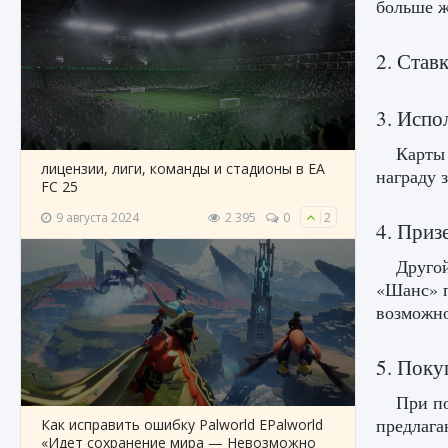
больше ж
2. Став
3. Испо
Карты 
лицензии, лиги, команды и стадионы в EA
награду 
FC 25
9 августа 2024
2 395
0
2
4. Приз
Другой
«Шанс» п
возможно
5. Поку
При по
предлага
Как исправить ошибку Palworld EPalworld
«Идет сохранение мира — Невозможно