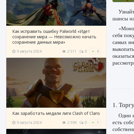
Узнайт
шансы на
«Моноп
Как исправить ошибку Palworld «Идет
себя пок
сохранение мира — Невозможно начать
самых ин
сохранение данных мира»
выкопать
9 августа 2024
2 511
0
0
оказатьс
рассмотр
1. Торг
Как заработать медали лиги Clash of Clans
Один и
есть соб
9 августа 2024
2 599
0
1
собствен