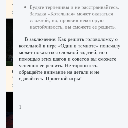
игре Creatures of Ava
Будьте терпеливы и не расстраивайтесь.
9 августа 2024
1 164
0
Загадка «Котельная» может оказаться
0
сложной, но, проявив некоторую
настойчивость, вы сможете ее решить.
В заключение: Как решить головоломку о
котельной в игре «Один в темноте» поначалу
может показаться сложной задачей, но с
помощью этих шагов и советов вы сможете
успешно ее решить. Не торопитесь,
обращайте внимание на детали и не
Как исправить ошибку EA FC 25 beta,
которая не работает
сдавайтесь. Приятной игры!
9 августа 2024
1 370
0
0
1