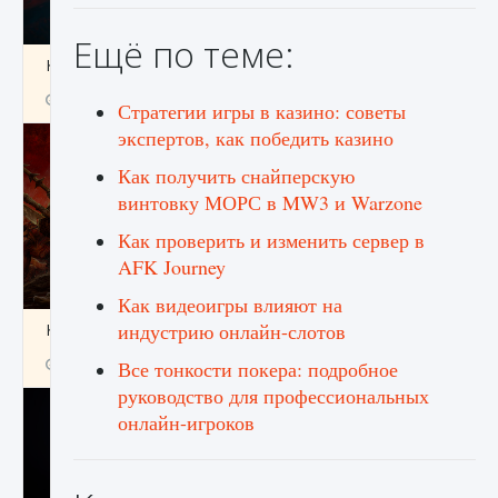
Ещё по теме:
Как создавать предметы в Creatures of Ava
9 августа 2024
1 266
0
0
Стратегии игры в казино: советы
экспертов, как победить казино
Как получить снайперскую
винтовку МОРС в MW3 и Warzone
Как проверить и изменить сервер в
AFK Journey
Как видеоигры влияют на
индустрию онлайн-слотов
Как найти Гробницу Изгоев в Diablo 4
9 августа 2024
1 337
0
0
Все тонкости покера: подробное
руководство для профессиональных
онлайн-игроков