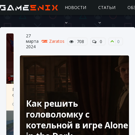
НОВОСТИ
СТАТЬИ
ОБ
27
марта
Zaratos
708
0
0
2024
Подробное руководство по получению
самоцветов Brawl Stars
Как решить
10 августа 2024
2 685
0
1
головоломку с
котельной в игре Alone