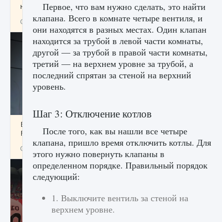
Первое, что вам нужно сделать, это найти
начать сохранение данных мира»
клапана. Всего в комнате четыре вентиля, и
9 августа 2024
2 711
0
0
они находятся в разных местах. Один клапан
находится за трубой в левой части комнаты,
другой — за трубой в правой части комнаты,
третий — на верхнем уровне за трубой, а
последний спрятан за стеной на верхний
уровень.
Шаг 3: Отключение котлов
Все новые функции в режиме карьеры EA
После того, как вы нашли все четыре
FC 25
клапана, пришло время отключить котлы. Для
9 августа 2024
2 096
0
2
этого нужно повернуть клапаны в
определенном порядке. Правильный порядок
следующий:
1. Выключите вентиль за стеной на
верхнем уровне.