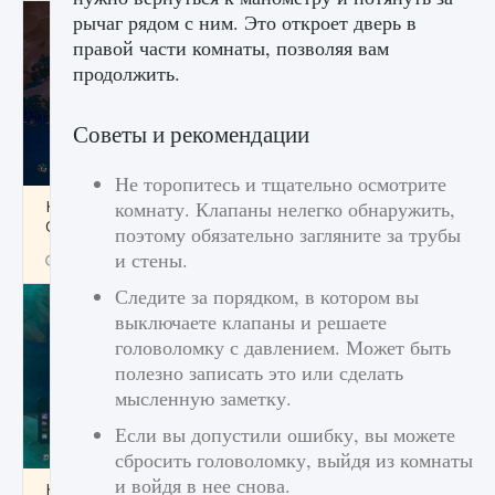
рычаг рядом с ним. Это откроет дверь в
правой части комнаты, позволяя вам
продолжить.
Советы и рекомендации
Не торопитесь и тщательно осмотрите
Как разблокировать заклинание Крист в
комнату. Клапаны нелегко обнаружить,
Creatures of Ava
поэтому обязательно загляните за трубы
и стены.
9 августа 2024
1 393
0
0
Следите за порядком, в котором вы
выключаете клапаны и решаете
головоломку с давлением. Может быть
полезно записать это или сделать
мысленную заметку.
Если вы допустили ошибку, вы можете
сбросить головоломку, выйдя из комнаты
и войдя в нее снова.
Как приручить существ из степей Тамура в