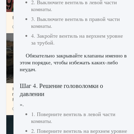
2. Выключите вентиль в левой части
комнаты.
Входят ли «Милан» и «Интер» в EA FC 25
3. Выключите вентиль в правой части
комнаты.
9 августа 2024
2 064
0
1
4. Закройте вентиль на верхнем уровне
за трубой.
Обязательно закрывайте клапаны именно в
этом порядке, чтобы избежать каких-либо
неудач.
Шаг 4. Решение головоломки о
Как исправить текстовую ошибку
давлении
пользовательского интерфейса Delta
Force Hawk Ops
».
9 августа 2024
1 945
0
0
1. Поверните вентиль в левой части
комнаты.
2. Поверните вентиль на верхнем уровне