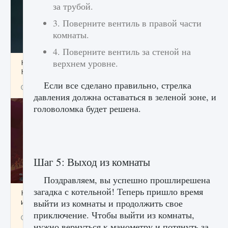
за трубой.
3. Поверните вентиль в правой части
комнаты.
4. Поверните вентиль за стеной на
верхнем уровне.
Как проверить статус сервера Delta Force
Hawk Ops
Если все сделано правильно, стрелка
9 августа 2024
1 286
0
0
давления должна оставаться в зеленой зоне, и
головоломка будет решена.
Шаг 5: Выход из комнаты
Поздравляем, вы успешно прошлирешена
загадка с котельной! Теперь пришло время
Как приручить существ джунглей Нари в
игре Creatures of Ava
выйти из комнаты и продолжить свое
приключение. Чтобы выйти из комнаты,
9 августа 2024
1 218
0
0
нужно вернуться к манометру и потянуть за