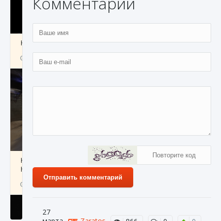
Комментарии
Как получить Thunder Egg в Stardew Valley
9 августа 2024
1 244
0
0
Как исправить неработающие награды For
Honor
Отправить комментарий
9 августа 2024
1 205
0
0
27
марта
Zaratos