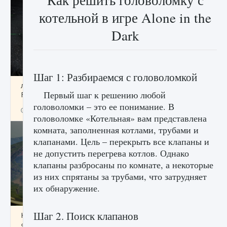
Как решить головоломку с
котельной в игре Alone in the
Dark
Шаг 1: Разбираемся с головоломкой
лицензии, лиги, команды и стадионы в EA
Первый шаг к решению любой
FC 25
головоломки – это ее понимание. В
9 августа 2024
2 395
0
2
головоломке «Котельная» вам представлена ​​
комната, заполненная котлами, трубами и
клапанами. Цель – перекрыть все клапаны и
не допустить перегрева котлов. Однако
клапаны разбросаны по комнате, а некоторые
из них спрятаны за трубами, что затрудняет
их обнаружение.
Шаг 2. Поиск клапанов
Как исправить ошибку Palworld EPalworld
«Идет сохранение мира — Невозможно