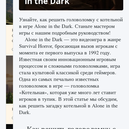
in the Dark
Узнайте, как решить головоломку с котельной
в игре Alone in the Dark. Станьте мастером
Как исправить ошибку Palworld «Идет
игры с нашим подробным руководством!
сохранение мира — Невозможно начать
Alone in the Dark — это видеоигра в жанре
сохранение данных мира»
Survival Horror, бросающая вызов игрокам с
9 августа 2024
2 511
0
0
момента ее первого выпуска в 1992 году.
Известная своим инновационным игровым
процессом и сложными головоломками, игра
стала культовой классикой среди геймеров.
Одна из самых печально известных
головоломок в игре — головоломка
«Котельная», которая уже много лет ставит
игроков в тупик. В этой статье мы обсудим,
как решить загадку котельной в Alone in the
Как заработать медали лиги Clash of Clans
Dark.
9 августа 2024
2 599
0
1