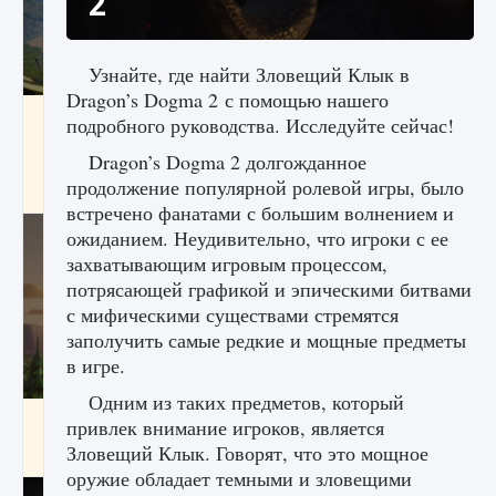
2
Узнайте, где найти Зловещий Клык в
Dragon’s Dogma 2 с помощью нашего
Как исправить ошибку Palworld «Идет
подробного руководства. Исследуйте сейчас!
сохранение мира — Невозможно начать
сохранение данных мира»
Dragon’s Dogma 2 долгожданное
продолжение популярной ролевой игры, было
9 августа 2024
2 511
0
0
встречено фанатами с большим волнением и
ожиданием. Неудивительно, что игроки с ее
захватывающим игровым процессом,
потрясающей графикой и эпическими битвами
с мифическими существами стремятся
заполучить самые редкие и мощные предметы
в игре.
Одним из таких предметов, который
Как заработать медали лиги Clash of Clans
привлек внимание игроков, является
Зловещий Клык. Говорят, что это мощное
9 августа 2024
2 599
0
1
оружие обладает темными и зловещими