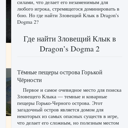
силами, что делает его незаменимым для
любого игрока, стремящегося доминировать в
бою. Но где найти Зловещий Клык в Dragon’s
Dogma 2?
Где найти Зловещий Клык в
Dragon’s Dogma 2
лицензии, лиги, команды и стадионы в EA
FC 25
9 августа 2024
2 395
0
2
Тёмные пещеры острова Горькой
Чёрности
Первое и самое очевидное место для поиска
Зловещего Клыка — темные и коварные
пещеры Горько-Черного острова. Этот
загадочный остров является домом для
некоторых из самых опасных существ в игре,
Как исправить ошибку Palworld EPalworld
что делает его сложным, но полезным местом
«Идет сохранение мира — Невозможно