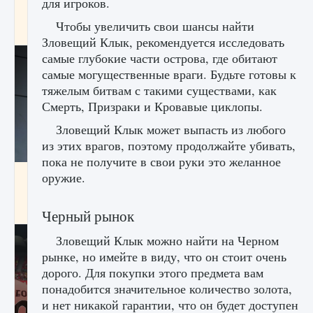
для игроков.
начать сохранение данных мира»
Чтобы увеличить свои шансы найти
9 августа 2024
2 711
0
0
Зловещий Клык, рекомендуется исследовать
самые глубокие части острова, где обитают
самые могущественные враги. Будьте готовы к
тяжелым битвам с такими существами, как
Смерть, Призраки и Кровавые циклопы.
Зловещий Клык может выпасть из любого
из этих врагов, поэтому продолжайте убивать,
пока не получите в свои руки это желанное
Все новые функции в режиме карьеры EA
оружие.
FC 25
9 августа 2024
2 096
0
2
Черный рынок
Зловещий Клык можно найти на Черном
рынке, но имейте в виду, что он стоит очень
дорого. Для покупки этого предмета вам
понадобится значительное количество золота,
и нет никакой гарантии, что он будет доступен