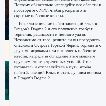
Поэтому обязательно исследуйте все области и
поговорите с NPC, чтобы раскрыть эти
скрытые побочные квесты.
В заключение: где найти зловещий клык в
Dragon’s Dogma 2 и его получение требует
терпения, решимости и немного удачи.
Независимо от того, решите ли вы преодолеть
Как разблокировать заклинание Крист в
опасности Острова Горькой Черни, торговать с
Creatures of Ava
другими игроками или выполнять побочные
квесты, награда за обладание этим мощным
9 августа 2024
1 393
0
0
оружием стоит затраченных усилий. Итак,
готовьтесь и отправляйтесь в путь, чтобы
найти Зловещий Клык и стать лучшим воином
в Dragon’s Dogma 2.
Как приручить существ из степей Тамура в