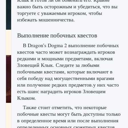
важно быть осторожным и убедиться, что вы
торгуете с уважаемым игроком, чтобы
избежать мошенничества.
Выполнение побочных квестов
Как проверить статус сервера Delta Force
Hawk Ops
В Dragon’s Dogma 2 выполнение побочных
9 августа 2024
1 286
0
0
квестов часто может вознаграждать игроков
редкими и мощными предметами, включая
Зловещий Клык. Следите за любыми
побочными квестами, которые включают в
себя победу над могущественными врагами
или получение редких предметов.у них часто
есть шанс наградить игроков Зловещим
Клыком.
Также стоит отметить, что некоторые
Как приручить существ джунглей Нари в
побочные квесты могут быть доступны только
игре Creatures of Ava
в определенное время или после выполнения
9 августа 2024
1 218
0
0
определенных основных сюжетных квестов.