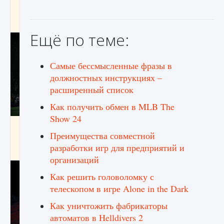
игре Creatures of Ava
9 августа 2024
1 164
0
0
Ещё по теме:
Самые бессмысленные фразы в
должностных инструкциях –
расширенный список
Как получить обмен в MLB The
Show 24
Как исправить ошибку EA FC 25 beta,
которая не работает
Преимущества совместной
разработки игр для предприятий и
9 августа 2024
1 370
0
0
организаций
Как решить головоломку с
телескопом в игре Alone in the Dark
Как уничтожить фабрикаторы
автоматов в Helldivers 2