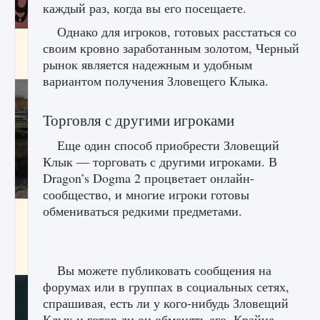
каждый раз, когда вы его посещаете.
Однако для игроков, готовых расстаться со
Входят ли «Милан» и «Интер» в EA FC 25
своим кровно заработанным золотом, Черный
рынок является надежным и удобным
9 августа 2024
2 064
0
1
вариантом получения Зловещего Клыка.
Торговля с другими игроками
Еще один способ приобрести Зловещий
Клык — торговать с другими игроками. В
Dragon’s Dogma 2 процветает онлайн-
сообщество, и многие игроки готовы
обмениваться редкими предметами.
Как исправить текстовую ошибку
пользовательского интерфейса Delta
Force Hawk Ops
9 августа 2024
1 945
0
0
Вы можете публиковать сообщения на
форумах или в группах в социальных сетях,
спрашивая, есть ли у кого-нибудь Зловещий
Клык и готов ли он обменять его. Крайне