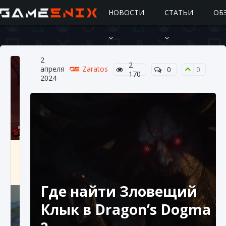
НОВОСТИ
СТАТЬИ
ОБ
2
2
апреля
Zaratos
0
0
170
2024
Подробное руководство по получению
самоцветов Brawl Stars
10 августа 2024
2 685
0
1
Где найти Зловещий
Клык в Dragon’s Dogma