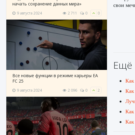
начать сохранение данных мира»
свои меч
9 августа 2024
2 711
0
0
Ещё 
Все новые функции в режиме карьеры EA
Как
FC 25
Как
9 августа 2024
2 096
0
2
Луч
Как
Как