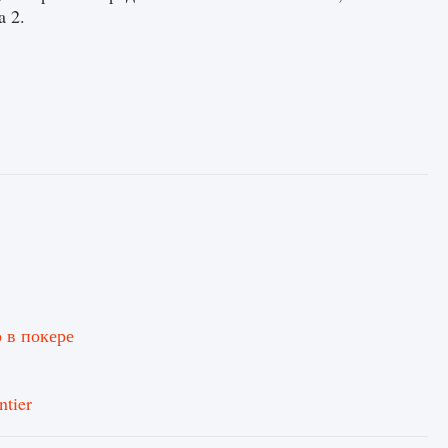
 2.
 в покере
tier