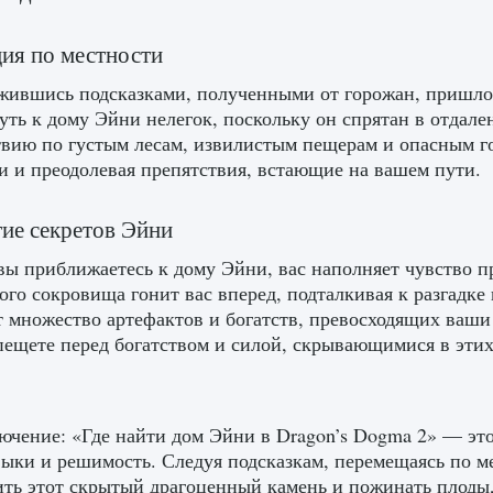
ия по местности
жившись подсказками, полученными от горожан, пришло
уть к дому Эйни нелегок, поскольку он спрятан в отдале
вию по густым лесам, извилистым пещерам и опасным г
и и преодолевая препятствия, встающие на вашем пути.
ие секретов Эйни
вы приближаетесь к дому Эйни, вас наполняет чувство
ого сокровища гонит вас вперед, подталкивая к разгадке
т множество артефактов и богатств, превосходящих ваш
пещете перед богатством и силой, скрывающимися в этих
ючение: «Где найти дом Эйни в Dragon’s Dogma 2» — эт
ыки и решимость. Следуя подсказкам, перемещаясь по м
ть этот скрытый драгоценный камень и пожинать плоды, к