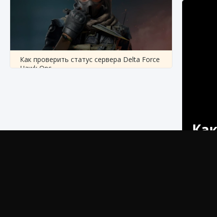
Как проверить статус сервера Delta Force
Hawk Ops
9 августа 2024
1 286
0
0
Как
Узнайт
эксклюзи
Как приручить существ джунглей Нари в
Вы пок
игре Creatures of Ava
вам пове
9 августа 2024
1 218
0
0
пользуют