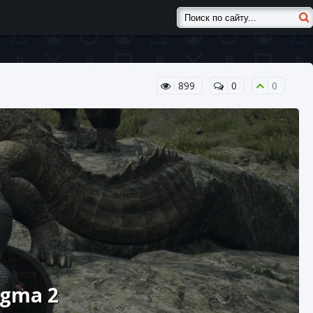
899
0
0
ogma 2