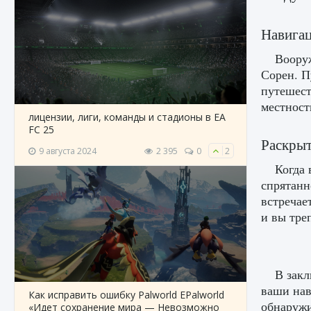
Навигац
Воору
Сорен. П
путешест
местност
лицензии, лиги, команды и стадионы в EA
FC 25
Раскрыт
9 августа 2024
2 395
0
2
Когда 
спрятанн
встречае
и вы тре
В закл
ваши нав
Как исправить ошибку Palworld EPalworld
обнаружи
«Идет сохранение мира — Невозможно