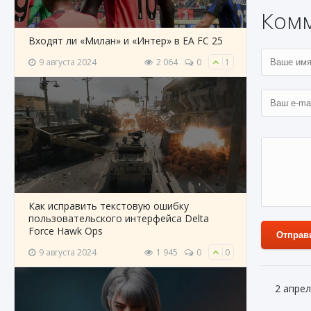
Ком
Входят ли «Милан» и «Интер» в EA FC 25
9 августа 2024
2 064
0
1
Как исправить текстовую ошибку
пользовательского интерфейса Delta
Force Hawk Ops
Отправ
9 августа 2024
1 945
0
0
2 апрел