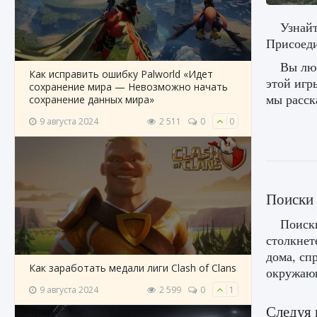
Узнайт
Присоеди
Вы люб
Как исправить ошибку Palworld «Идет
этой игр
сохранение мира — Невозможно начать
мы расск
сохранение данных мира»
9 августа 2024
2 511
0
0
Поиски
Поиски
столкнет
дома, сп
Как заработать медали лиги Clash of Clans
окружающ
9 августа 2024
2 599
0
1
Следуя 