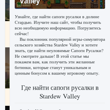
Valley
Узнайте, где найти сапоги русалки в долине
Стардью. Изучите наш сайт, чтобы получить
Как исправить ошибку Palworld «Идет
всю необходимую информацию. Погрузитесь
сохранение мира — Невозможно начать
сейчас!
сохранение данных мира»
Вы поклонник популярной игры-симулятора
9 августа 2024
2 511
0
0
сельского хозяйства Stardew Valley и хотите
знать, где найти неуловимые Сапоги Русалки?
Не смотрите дальше! В этой статье мы
покажем вам, как получить эти желанные
ботинки, которые станут уникальным и
ценным бонусом к вашему игровому опыту.
Где найти сапоги русалки в
Как заработать медали лиги Clash of Clans
Stardew Valley
9 августа 2024
2 599
0
1