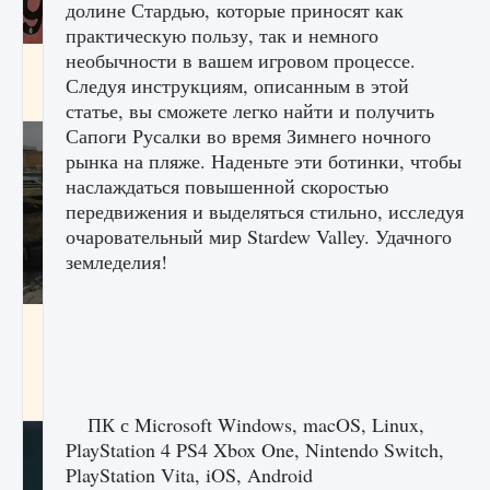
долине Стардью, которые приносят как
практическую пользу, так и немного
необычности в вашем игровом процессе.
Входят ли «Милан» и «Интер» в EA FC 25
Следуя инструкциям, описанным в этой
9 августа 2024
2 064
0
1
статье, вы сможете легко найти и получить
Сапоги Русалки во время Зимнего ночного
рынка на пляже. Наденьте эти ботинки, чтобы
наслаждаться повышенной скоростью
передвижения и выделяться стильно, исследуя
очаровательный мир Stardew Valley. Удачного
земледелия!
Как исправить текстовую ошибку
пользовательского интерфейса Delta
Force Hawk Ops
9 августа 2024
1 945
0
0
ПК с Microsoft Windows, macOS, Linux,
PlayStation 4 PS4 Xbox One, Nintendo Switch,
PlayStation Vita, iOS, Android