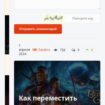
игре Creatures of Ava
9 августа 2024
1 164
0
0
Отправить комментарий
1
апреля
Zaratos
726
0
0
2024
Как исправить ошибку EA FC 25 beta,
которая не работает
9 августа 2024
1 370
0
0
Как переместить