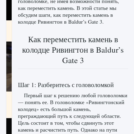
головоломке, не имея возможности понять,
как переместить камень. В этой статье мы
обсудим шаги, как переместить камень в
колодце Ривингтон в Baldur’s Gate 3.
Как получить Thunder Egg в Stardew Valley
9 августа 2024
1 244
0
0
Как переместить камень в
колодце Ривингтон в Baldur’s
Gate 3
Шаг 1: Разберитесь с головоломкой
Первый шаг к решению любой головоломки
Как исправить неработающие награды For
— понять ее. В головоломке «Ривингтонский
Honor
колодец» есть большой камень,
9 августа 2024
1 205
0
0
преграждающий путь к следующей области.
Цель состоит в том, чтобы сдвинуть этот
камень и расчистить путь. Однако на пути