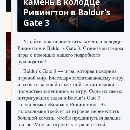
камень в колодце
Ривингтон в Baldur’s
Как создавать предметы в Creatures of Ava
Gate 3
9 августа 2024
1 266
0
0
Узнайте, как переместить камень в колодце
Ривингтон в Baldur’s Gate 3. Станьте мастером
игры с помощью нашего подробного
руководства!
Baldur’s Gate 3 — игра, которая покорила
игровой мир. Благодаря захватывающему миру
и захватывающей сюжетной линии игроки
Как найти Гробницу Изгоев в Diablo 4
полностью зацепились за игру. Одна из самых
9 августа 2024
1 337
0
0
интригующих задач в Baldur’s Gate 3 —
головоломка «Колодец Ривингтон». Эта
головоломка требует от игроков переместить
большой камень, чтобы продвинуться дальше
в игре. Многие игроки застряли в этой