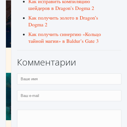
Как исправить компиляцию
шейдеров в Dragon’s Dogma 2
Как получить золото в Dragon’s
Dogma 2
Как получить синергию «Кольцо
тайной магии» в Baldur’s Gate 3
Как разблокировать заклинание Крист в
Creatures of Ava
Комментарии
9 августа 2024
1 393
0
0
Как приручить существ из степей Тамура в