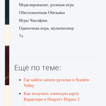
Моделирование, ролевая игра
Обеспокоенная Обезьяна
Игры Чаклфиш
Одиночная игра, мультиплеер
Как проверить статус сервера Delta Force
Hawk Ops
7+
9 августа 2024
1 286
0
0
Ещё по теме:
Где найти сапоги русалки в Stardew
Valley
Как приручить существ джунглей Нари в
Как получить членскую карту
игре Creatures of Ava
Бордельри в Dragon's Dogma 2
9 августа 2024
1 218
0
0