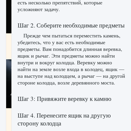
есть несколько препятствий, которые
усложняют задачу.
Шаг 2. Соберите необходимые предметы
Прежде чем пытаться переместить камень,
Как разблокировать чертеж счастливого
убедитесь, что у вас есть необходимые
оружия в MW3 и Warzone
предметы. Вам понадобится длинная веревка,
9 августа 2024
1 151
0
0
ящик и рычаг. Эти предметы можно найти
внутри и вокруг колодца. Веревку можно
найти на земле возле входа в колодец, ящик —
на выступе над колодцем, а рычаг — на другой
стороне колодца, возле деревянного моста.
Шаг 3: Привяжите веревку к камню
Все новые функции Ultimate Team в EA FC
Шаг 4. Перенесите ящик на другую
25
сторону колодца
9 августа 2024
1 297
0
0