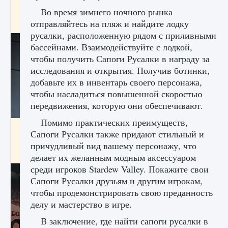
начать сохранение данных мира»
Во время зимнего ночного рынка
отправляйтесь на пляж и найдите лодку
9 августа 2024
2 711
0
0
русалки, расположенную рядом с приливными
бассейнами. Взаимодействуйте с лодкой,
чтобы получить Сапоги Русалки в награду за
исследования и открытия. Получив ботинки,
добавьте их в инвентарь своего персонажа,
чтобы насладиться повышенной скоростью
передвижения, которую они обеспечивают.
Помимо практических преимуществ,
Все новые функции в режиме карьеры EA
Сапоги Русалки также придают стильный и
FC 25
причудливый вид вашему персонажу, что
9 августа 2024
2 096
0
2
делает их желанным модным аксессуаром
среди игроков Stardew Valley. Покажите свои
Сапоги Русалки друзьям и другим игрокам,
чтобы продемонстрировать свою преданность
делу и мастерство в игре.
В заключение, где найти сапоги русалки в