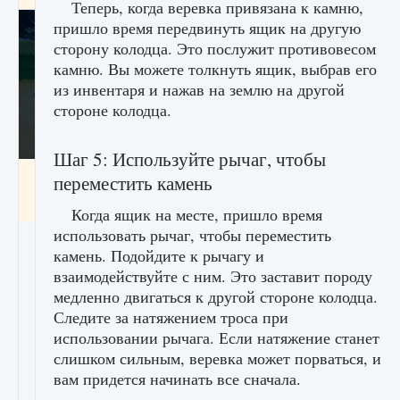
Теперь, когда веревка привязана к камню,
пришло время передвинуть ящик на другую
сторону колодца. Это послужит противовесом
камню. Вы можете толкнуть ящик, выбрав его
из инвентаря и нажав на землю на другой
стороне колодца.
Шаг 5: Используйте рычаг, чтобы
Как включить чат в Fortnite
переместить камень
9 августа 2024
1 335
0
0
Когда ящик на месте, пришло время
использовать рычаг, чтобы переместить
камень. Подойдите к рычагу и
взаимодействуйте с ним. Это заставит породу
медленно двигаться к другой стороне колодца.
Следите за натяжением троса при
использовании рычага. Если натяжение станет
слишком сильным, веревка может порваться, и
вам придется начинать все сначала.