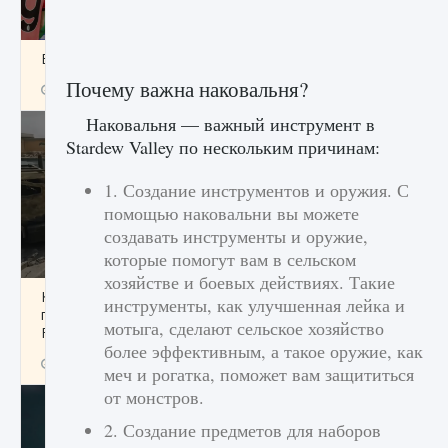
Входят ли «Милан» и «Интер» в EA FC 25
Почему важна наковальня?
9 августа 2024
2 064
0
1
Наковальня — важный инструмент в
Stardew Valley по нескольким причинам:
1. Создание инструментов и оружия. С
помощью наковальни вы можете
создавать инструменты и оружие,
которые помогут вам в сельском
хозяйстве и боевых действиях. Такие
Как исправить текстовую ошибку
инструменты, как улучшенная лейка и
пользовательского интерфейса Delta
мотыга, сделают сельское хозяйство
Force Hawk Ops
более эффективным, а такое оружие, как
9 августа 2024
1 945
0
0
меч и рогатка, поможет вам защититься
от монстров.
2. Создание предметов для наборов