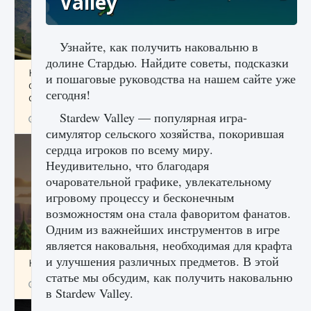
Valley
Узнайте, как получить наковальню в
долине Стардью. Найдите советы, подсказки
Как исправить ошибку Palworld «Идет
и пошаговые руководства на нашем сайте уже
сохранение мира — Невозможно начать
сегодня!
сохранение данных мира»
Stardew Valley — популярная игра-
9 августа 2024
2 511
0
0
симулятор сельского хозяйства, покорившая
сердца игроков по всему миру.
Неудивительно, что благодаря
очаровательной графике, увлекательному
игровому процессу и бесконечным
возможностям она стала фаворитом фанатов.
Одним из важнейших инструментов в игре
является наковальня, необходимая для крафта
и улучшения различных предметов. В этой
Как заработать медали лиги Clash of Clans
статье мы обсудим, как получить наковальню
9 августа 2024
2 599
0
1
в Stardew Valley.