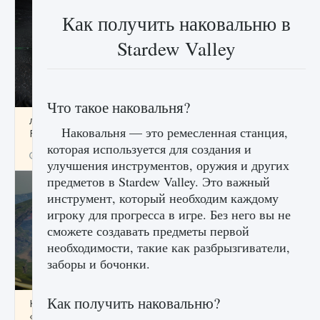
Как получить наковальню в
Stardew Valley
Что такое наковальня?
лицензии, лиги, команды и стадионы в EA
Наковальня — это ремесленная станция,
FC 25
которая используется для создания и
9 августа 2024
2 395
0
2
улучшения инструментов, оружия и других
предметов в Stardew Valley. Это важный
инструмент, который необходим каждому
игроку для прогресса в игре. Без него вы не
сможете создавать предметы первой
необходимости, такие как разбрызгиватели,
заборы и бочонки.
Как получить наковальню?
Как исправить ошибку Palworld EPalworld
«Идет сохранение мира — Невозможно