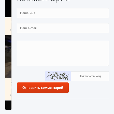
Как получить Thunder Egg в Stardew Valley
9 августа 2024
1 244
0
0
Как исправить неработающие награды For
Honor
Отправить комментарий
9 августа 2024
1 205
0
0