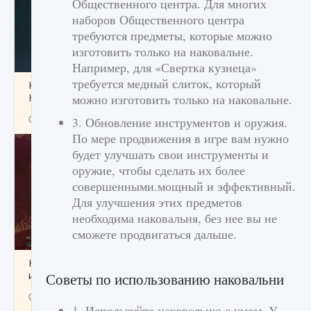
Общественного центра. Для многих
наборов Общественного центра
требуются предметы, которые можно
изготовить только на наковальне.
Например, для «Свертка кузнеца»
требуется медный слиток, который
Как проверить статус сервера Delta Force
Hawk Ops
можно изготовить только на наковальне.
9 августа 2024
1 286
0
0
3. Обновление инструментов и оружия.
По мере продвижения в игре вам нужно
будет улучшать свои инструменты и
оружие, чтобы сделать их более
совершенными.мощный и эффективный.
Для улучшения этих предметов
необходима наковальня, без нее вы не
сможете продвигаться дальше.
Как приручить существ джунглей Нари в
игре Creatures of Ava
Советы по использованию наковальни
9 августа 2024
1 218
0
0
1. Используйте наковальню с умом. У