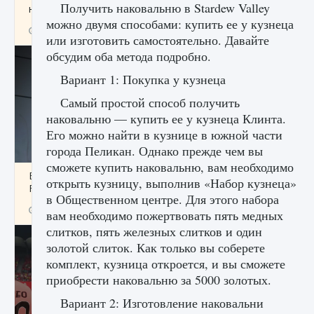
Получить наковальню в Stardew Valley
начать сохранение данных мира»
можно двумя способами: купить ее у кузнеца
9 августа 2024
2 711
0
0
или изготовить самостоятельно. Давайте
обсудим оба метода подробно.
Вариант 1: Покупка у кузнеца
Самый простой способ получить
наковальню — купить ее у кузнеца Клинта.
Его можно найти в кузнице в южной части
города Пеликан. Однако прежде чем вы
сможете купить наковальню, вам необходимо
Все новые функции в режиме карьеры EA
открыть кузницу, выполнив «Набор кузнеца»
FC 25
в Общественном центре. Для этого набора
9 августа 2024
2 096
0
2
вам необходимо пожертвовать пять медных
слитков, пять железных слитков и один
золотой слиток. Как только вы соберете
комплект, кузница откроется, и вы сможете
приобрести наковальню за 5000 золотых.
Вариант 2: Изготовление наковальни