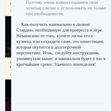
Поэтому очень важно сохранять свои
игре Creatures of Ava
золотые слитки и использовать их только
9 августа 2024
1 164
0
0
при необходимости.
Как получить наковальню в долине
Стардью, необходимую для прогресса в игре.
Независимо от того, купите ли вы его у
кузнеца или создадите сами, это инвестиция,
которая окупится в долгосрочной
перспективе. Итак, следуйте инструкциям,
упомянутым выше, и наковальня будет у вас в
Как исправить ошибку EA FC 25 beta,
кратчайшие сроки. Удачного земледелия!
которая не работает
9 августа 2024
1 370
0
0