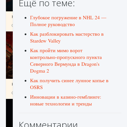
Ещё по теме:
Как создавать предметы в Creatures of Ava
Глубокое погружение в NHL 24 —
Полное руководство
9 августа 2024
1 266
0
0
Как разблокировать мастерство в
Stardew Valley
Как пройти мимо ворот
контрольно-пропускного пункта
Северного Вермунда в Dragon's
Dogma 2
Как получить синее лунное копье в
Как найти Гробницу Изгоев в Diablo 4
OSRS
9 августа 2024
1 337
0
0
Инновации в казино-гемблинге:
новые технологии и тренды
Комментарии