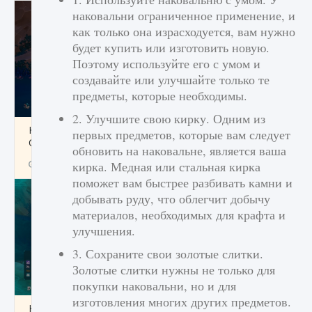
наковальни ограниченное применение, и
как только она израсходуется, вам нужно
будет купить или изготовить новую.
Поэтому используйте его с умом и
создавайте или улучшайте только те
предметы, которые необходимы.
2. Улучшите свою кирку. Одним из
Как разблокировать заклинание Крист в
первых предметов, которые вам следует
Creatures of Ava
обновить на наковальне, является ваша
9 августа 2024
1 393
0
кирка. Медная или стальная кирка
0
поможет вам быстрее разбивать камни и
добывать руду, что облегчит добычу
материалов, необходимых для крафта и
улучшения.
3. Сохраните свои золотые слитки.
Золотые слитки нужны не только для
покупки наковальни, но и для
изготовления многих других предметов.
Как приручить существ из степей Тамура в