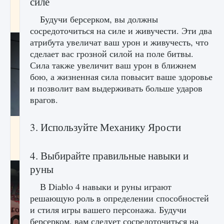
силе
начать сохранение данных мира»
Будучи берсерком, вы должны
9 августа 2024
2 711
0
0
сосредоточиться на силе и живучести. Эти два
атрибута увеличат ваш урон и живучесть, что
сделает вас грозной силой на поле битвы.
Сила также увеличит ваш урон в ближнем
бою, а жизненная сила повысит ваше здоровье
и позволит вам выдерживать больше ударов
врагов.
3. Используйте Механику Ярости
Все новые функции в режиме карьеры EA
FC 25
9 августа 2024
2 096
0
2
4. Выбирайте правильные навыки и
руны
В Diablo 4 навыки и руны играют
решающую роль в определении способностей
и стиля игры вашего персонажа. Будучи
берсерком, вам следует сосредоточиться на