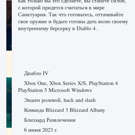
как только вы это сделаете, вы станете силой,
с которой придется считаться в мире
Санктуария. Так что готовьтесь, оттачивайте
свое оружие и будьте готовы дать волю своему
внутреннему берсерку в Diablo 4.
Как разблокировать заклинание Крист в
Creatures of Ava
9 августа 2024
1 393
0
0
Диабло IV
Xbox One, Xbox Series X/S, PlayStation 4
PlayStation 5 Microsoft Windows
Экшен ролевой, hack and slash
Команда Blizzard 3 Blizzard Albany
Близзард Развлечения
6 июня 2023 г.
Как приручить существ из степей Тамура в