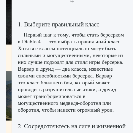
1. Выберите правильный класс
Первый шаг к тому, чтобы стать берсерком
в Diablo 4 — это выбрать правильный класс.
Хотя все классы потенциально могут быть
лицензии, лиги, команды и стадионы в EA
сильными и могущественными, некоторые из
FC 25
них лучше подходят для стиля игры берсерка.
9 августа 2024
2 395
0
2
Варвар и друид — два класса, известные
своими способностями берсерка. Варвар —
это класс ближнего боя, который может
проводить разрушительные атаки, а друид
может трансформироваться в
могущественного медведя-оборотня или
оборотня, чтобы нанести огромный урон.
2. Сосредоточьтесь на силе и жизненной
Как исправить ошибку Palworld EPalworld
«Идет сохранение мира — Невозможно