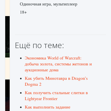
игре Creatures of Ava
Одиночная игра, мультиплеер
9 августа 2024
1 164
0
0
18+
Ещё по теме:
Экономика World of Warcraft:
Как исправить ошибку EA FC 25 beta,
добыча золота, системы жетонов и
которая не работает
аукционные дома
9 августа 2024
1 370
0
0
Как убить Минотавра в Dragon’s
Dogma 2
Как получить стальные слитки в
Lightyear Frontier
Как выполнить задание