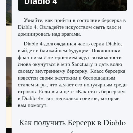
Diablo 4
Узнайте, как прийти в состояние берсерка в
Diablo 4. Овладейте искусством сеять хаос и
Как исправить ошибку Palworld «Идет
доминировать над врагами.
сохранение мира — Невозможно начать
сохранение данных мира»
Diablo 4 долгожданная часть серии Diablo,
выйдет в ближайшем будущем. Поклонники
9 августа 2024
2 511
0
0
франшизы с нетерпением ждут возможности
снова окунуться в мир Sanctuary и дать волю
своему внутреннему берсерку. Класс берсерка
известен своим жестоким и беспощадным
стилем игры, что делает его популярным среди
игроков. Если вы ищете «Как стать берсерком
в Diablo 4», вот несколько советов, которые
вам помогут.
Как заработать медали лиги Clash of Clans
Как получить Берсерк в Diablo
9 августа 2024
2 599
0
1
4