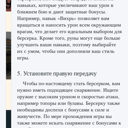
навыках, которые увеличивают ваш урон в
ближнем бою и дают защитные бонусы.
Входят ли «Милан» и «Интер» в EA FC 25
Например, навык «Вихрь» позволяет вам
вращаться и наносить урон всем окружающим
9 августа 2024
2 064
0
1
врагам, что делает его идеальным выбором для
берсерка. Кроме того, руны могут еще больше
улучшить ваши навыки, поэтому выбирайте
их с умом, чтобы они дополняли ваш стиль
игры.
5. Установите правую передачу
Чтобы по-настоящему стать берсерком, вам
Как исправить текстовую ошибку
нужно иметь подходящее снаряжение. Ищите
пользовательского интерфейса Delta
Force Hawk Ops
оружие с высоким уроном и скоростью атаки,
например топоры или булавы. Берсерку также
9 августа 2024
1 945
0
0
необходимы доспехи с бонусами к силе и
живучести. По мере прохождения игры вы
также можете искать снаряжение с бонусами к