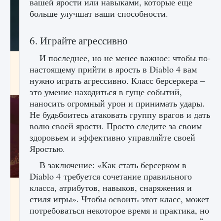
вашей ярости или навыками, которые еще
больше улучшат ваши способности.
6. Играйте агрессивно
И последнее, но не менее важное: чтобы по-
Как проверить статус сервера Delta Force
настоящему прийти в ярость в Diablo 4 вам
Hawk Ops
нужно играть агрессивно. Класс берсеркера –
9 августа 2024
1 286
0
0
это умение находиться в гуще событий,
наносить огромный урон и принимать удары.
Не будьбоитесь атаковать группу врагов и дать
волю своей ярости. Просто следите за своим
здоровьем и эффективно управляйте своей
Яростью.
В заключение: «Как стать берсерком в
Diablo 4 требуется сочетание правильного
класса, атрибутов, навыков, снаряжения и
Как приручить существ джунглей Нари в
игре Creatures of Ava
стиля игры». Чтобы освоить этот класс, может
потребоваться некоторое время и практика, но
9 августа 2024
1 218
0
0