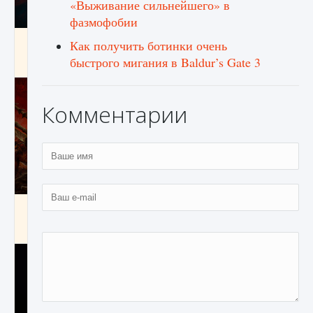
«Выживание сильнейшего» в
фазмофобии
Как создавать предметы в Creatures of Ava
Как получить ботинки очень
быстрого мигания в Baldur’s Gate 3
9 августа 2024
1 266
0
0
Комментарии
Как найти Гробницу Изгоев в Diablo 4
9 августа 2024
1 337
0
0