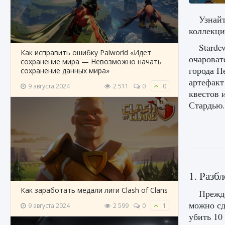
Узнайт
коллекци
Starde
Как исправить ошибку Palworld «Идет
очароват
сохранение мира — Невозможно начать
города П
сохранение данных мира»
артефакт
9 августа 2024
2 511
0
0
квестов 
Стардью.
1. Разб
Как заработать медали лиги Clash of Clans
Прежде
можно сд
9 августа 2024
2 599
0
1
убить 10