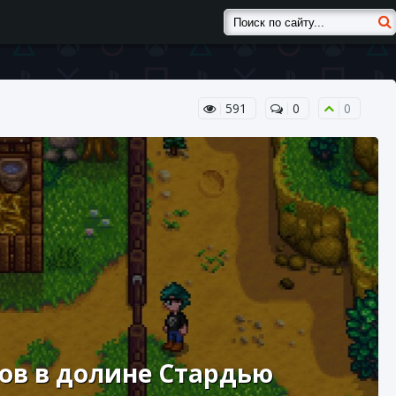
591
0
0
мов в долине Стардью