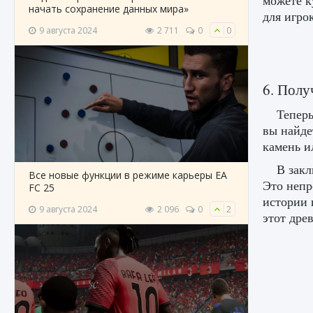
можете к
начать сохранение данных мира»
для игро
9 августа 2024
2 711
0
0
6. Полу
Теперь
вы найде
камень и
В закл
Все новые функции в режиме карьеры EA
Это непр
FC 25
истории 
9 августа 2024
2 096
0
2
этот дре