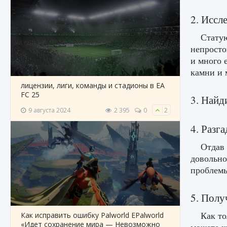
2. Иссл
Статую
непросто
и много 
камни и 
лицензии, лиги, команды и стадионы в EA
FC 25
3. Найд
9 августа 2024
2 395
0
2
4. Разга
Отдав 
довольно
проблемы
5. Полу
Как то
Как исправить ошибку Palworld EPalworld
«Идет сохранение мира — Невозможно