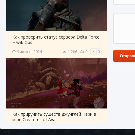
Как проверить статус сервера Delta Force
Hawk Ops
9 августа 2024
1 286
0
0
Отправ
26 мар
Как приручить существ джунглей Нари в
игре Creatures of Ava
9 августа 2024
1 218
0
0