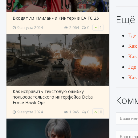
Ещё 
Входят ли «Милан» и «Интер» в EA FC 25
9 августа 2024
2 064
0
1
Где 
Как
Как
Где
Как
Как исправить текстовую ошибку
Ком
пользовательского интерфейса Delta
Force Hawk Ops
9 августа 2024
1 945
0
0