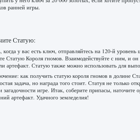
упить у него ключ за 20 000 золотых, если хотите пропус
ков ранней игры.
чите Статую:
, когда у вас есть ключ, отправляйтесь на 120-й уровень
те Статую Короля гномов. Взаимодействуйте с ним, и он
ли артефакт. Статую также можно использовать для вып
ючение: как получить статую короля гномов в долине Ст
остая задача, но награда того стоит. Статуя не только от
и загадочности игре. Итак, соберите припасы, наточите 
вний артефакт. Удачного земледелия!