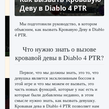
игре Creatures of Ava
Деву в Diablo 4 PTR
9 августа 2024
1 164
0
0
Мы подготовили руководство, в котором
объясним, как вызвать Кровавую Деву в Diablo
4 PTR.
Что нужно знать о вызове
кровавой девы в Diablo 4 PTR?
Как исправить ошибку EA FC 25 beta,
которая не работает
Первое, что мы должны знать, это то, что
9 августа 2024
1 370
0
0
девушка является эксклюзивным боссом в
этой игре и что мы можем ее вызвать, это
часть новых функций, которые у нас есть и
которые были добавлены недавно, в этом
смысле нужно знать, как вызвать девушку.
Кровавая дева в Diablo 4 PTR позволяет нам