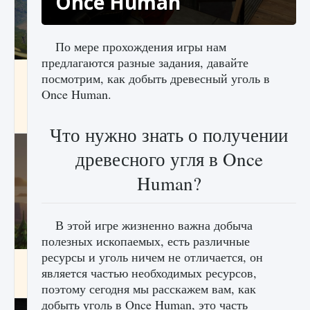
Once Human
По мере прохождения игры нам
предлагаются разные задания, давайте
Как исправить ошибку Palworld «Идет
посмотрим, как добыть древесный уголь в
сохранение мира — Невозможно начать
Once Human.
сохранение данных мира»
9 августа 2024
2 511
0
0
Что нужно знать о получении
древесного угля в Once
Human?
В этой игре жизненно важна добыча
полезных ископаемых, есть различные
ресурсы и уголь ничем не отличается, он
Как заработать медали лиги Clash of Clans
является частью необходимых ресурсов,
9 августа 2024
2 599
0
1
поэтому сегодня мы расскажем вам, как
добыть уголь в Once Human, это часть