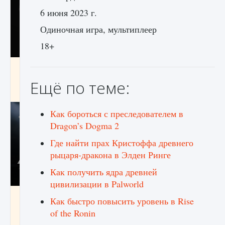
6 июня 2023 г.
Одиночная игра, мультиплеер
18+
Как разблокировать чертеж счастливого
оружия в MW3 и Warzone
Ещё по теме:
9 августа 2024
1 151
0
0
Как бороться с преследователем в
Dragon’s Dogma 2
Где найти прах Кристоффа древнего
рыцаря-дракона в Элден Ринге
Как получить ядра древней
цивилизации в Palworld
Все новые функции Ultimate Team в EA FC
Как быстро повысить уровень в Rise
25
of the Ronin
9 августа 2024
1 297
0
0