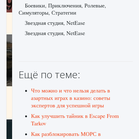
Боевики, Приключения, Ролевые,
Симуляторы, Стратегии
Входят ли «Милан» и «Интер» в EA FC 25
Звездная студия, NetEase
9 августа 2024
2 064
0
1
Звездная студия, NetEase
Ещё по теме:
Что можно и что нельзя делать в
Как исправить текстовую ошибку
азартных играх в казино: советы
пользовательского интерфейса Delta
Force Hawk Ops
экспертов для успешной игры
9 августа 2024
1 945
0
0
Как улучшить тайник в Escape From
Tarkov
Как разблокировать МОРС в