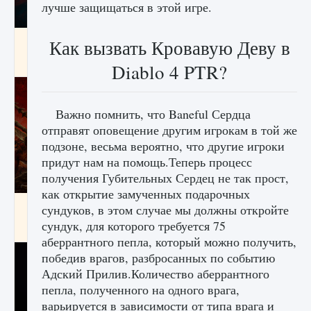
лучше защищаться в этой игре.
Как создавать предметы в Creatures of Ava
Как вызвать Кровавую Деву в
9 августа 2024
1 266
0
0
Diablo 4 PTR?
Важно помнить, что Baneful Сердца
отправят оповещение другим игрокам в той же
подзоне, весьма вероятно, что другие игроки
придут нам на помощь.Теперь процесс
получения Губительных Сердец не так прост,
как открытие замученных подарочных
Как найти Гробницу Изгоев в Diablo 4
сундуков, в этом случае мы должны откройте
сундук, для которого требуется 75
9 августа 2024
1 337
0
0
аберрантного пепла, который можно получить,
победив врагов, разбросанных по событию
Адский Прилив.Количество аберрантного
пепла, полученного на одного врага,
варьируется в зависимости от типа врага и