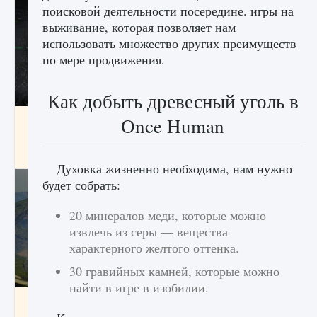
поисковой деятельности посередине. игры на
выживание, которая позволяет нам
использовать множество других преимуществ
по мере продвижения.
Как добыть древесный уголь в
лицензии, лиги, команды и стадионы в EA
Once Human
FC 25
9 августа 2024
2 395
0
2
Духовка жизненно необходима, нам нужно
будет собрать:
20 минералов меди, которые можно
извлечь из серы — вещества
характерного желтого оттенка.
30 гравийных камней, которые можно
найти в игре в изобилии.
Как исправить ошибку Palworld EPalworld
«Идет сохранение мира — Невозможно