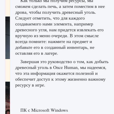
Как только мы получим ресурсы, мы
начать сохранение данных мира»
сможем сделать печь, а затем поместим в нее
9 августа 2024
2 711
0
дрова, чтобы получить древесный уголь.
0
Следует отметить, что для каждого
создаваемого нами элемента, например
древесного угля, нам придется извлекать его
вручную из меню очереди. В этом смысле
всегда помните: нажмите на предмет и
добавьте его в созданный инвентарь, не
оставляя его в лагере.
Завершая это руководство о том, как добыть
Все новые функции в режиме карьеры EA
древесный уголь в Once Human, мы надеемся,
FC 25
что эта информация окажется полезной и
9 августа 2024
2 096
0
2
обеспечит доступ к этому жизненно важному
ресурсу в игре.
ПК с Microsoft Windows