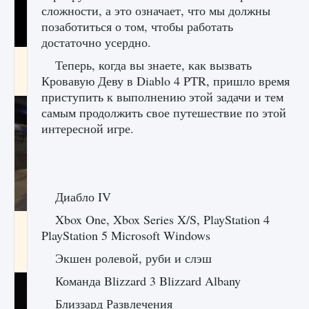
сложности, а это означает, что мы должны
позаботиться о том, чтобы работать
достаточно усердно.
Как получить Thunder Egg в Stardew Valley
Теперь, когда вы знаете, как вызвать
Кровавую Деву в Diablo 4 PTR, пришло время
9 августа 2024
1 244
0
0
приступить к выполнению этой задачи и тем
самым продолжить свое путешествие по этой
интересной игре.
Диабло IV
Xbox One, Xbox Series X/S, PlayStation 4
Как исправить неработающие награды For
PlayStation 5 Microsoft Windows
Honor
Экшен ролевой, руби и слэш
9 августа 2024
1 205
0
0
Команда Blizzard 3 Blizzard Albany
Близзард Развлечения