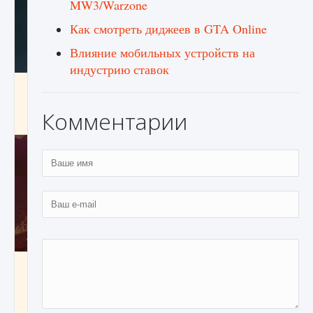
MW3/Warzone
Как смотреть диджеев в GTA Online
Влияние мобильных устройств на
индустрию ставок
Как проверить статус сервера Delta Force
Hawk Ops
Комментарии
9 августа 2024
1 286
0
0
Как приручить существ джунглей Нари в
игре Creatures of Ava
9 августа 2024
1 218
0
0