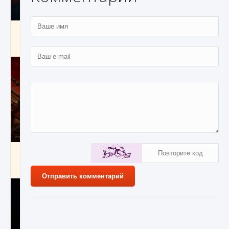
Как создавать предметы в Creatures of Ava
9 августа 2024
1 266
0
0
Как найти Гробницу Изгоев в Diablo 4
9 августа 2024
1 337
0
0
Отправить комментарий
4
апреля
Zaratos
646
0
0