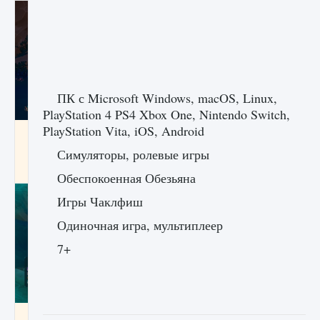
ПК с Microsoft Windows, macOS, Linux,
PlayStation 4 PS4 Xbox One, Nintendo Switch,
PlayStation Vita, iOS, Android
Как разблокировать заклинание Крист в
Creatures of Ava
Симуляторы, ролевые игры
9 августа 2024
1 393
0
0
Обеспокоенная Обезьяна
Игры Чаклфиш
Одиночная игра, мультиплеер
7+
Как приручить существ из степей Тамура в