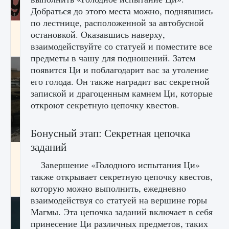
Добраться до этого места можно, поднявшись
по лестнице, расположенной за автобусной
Входят ли «Милан» и «Интер» в EA FC 25
остановкой. Оказавшись наверху,
взаимодействуйте со статуей и поместите все
9 августа 2024
2 064
0
1
предметы в чашу для подношений. Затем
появится Ци и поблагодарит вас за утоление
его голода. Он также наградит вас секретной
запиской и драгоценным камнем Ци, которые
откроют секретную цепочку квестов.
Бонусный этап: Секретная цепочка
заданий
Как исправить текстовую ошибку
пользовательского интерфейса Delta
Завершение «Голодного испытания Ци»
Force Hawk Ops
также открывает секретную цепочку квестов,
9 августа 2024
1 945
0
0
которую можно выполнить, ежедневно
взаимодействуя со статуей на вершине горы
Магмы. Эта цепочка заданий включает в себя
принесение Ци различных предметов, таких