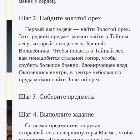
менее 5 сердец.
начать сохранение данных мира»
9 августа 2024
2 711
0
0
Шаг 2: Найдите золотой орех
Первый шаг задачи — найти Золотой орех.
Этот редкий предмет можно найти в Тайном
лесу, который находится за Башней
Волшебника. Чтобы попасть в Тайный лес,
вам понадобится стальной топор, чтобы
срубить большое бревно, блокирующее вход.
Оказавшись внутри, в центре небольшого
Все новые функции в режиме карьеры EA
пруда можно найти Золотой орех.
FC 25
9 августа 2024
2 096
0
2
Шаг 3: Соберите предметы
Шаг 4. Выполните задание
Со всеми предметами на руках
отправляйтесь на вершину горы Магмы, чтобы
выполнить «Голодное испытание Ци».