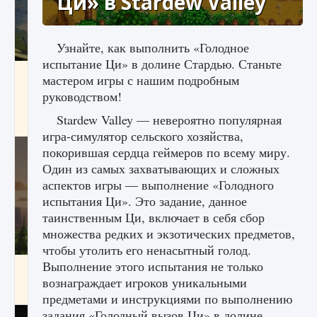
Ци» в Stardew Valley
Узнайте, как выполнить «Голодное
испытание Ци» в долине Стардью. Станьте
Как исправить ошибку Palworld «Идет
мастером игры с нашим подробным
сохранение мира — Невозможно начать
руководством!
сохранение данных мира»
Stardew Valley — невероятно популярная
9 августа 2024
2 511
0
0
игра-симулятор сельского хозяйства,
покорившая сердца геймеров по всему миру.
Один из самых захватывающих и сложных
аспектов игры — выполнение «Голодного
испытания Ци». Это задание, данное
таинственным Ци, включает в себя сбор
множества редких и экзотических предметов,
чтобы утолить его ненасытный голод.
Выполнение этого испытания не только
Как заработать медали лиги Clash of Clans
вознаграждает игроков уникальными
9 августа 2024
2 599
0
1
предметами и инструкциями по выполнению
задания «Голодный вызов Ци» в долине