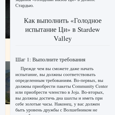
Стардью.
Как выполнить «Голодное
испытание Ци» в Stardew
Valley
лицензии, лиги, команды и стадионы в EA
FC 25
9 августа 2024
2 395
0
2
Шаг 1: Выполните требования
Прежде чем вы сможете даже начать
испытание, вы должны соответствовать
определенным требованиям. Во-первых, вы
должны приобрести пакеты Community Center
или приобрести членство в Joja. Во-вторых,
вы должны достичь дна шахты и иметь при
себе золотые часы. Наконец, у вас должен
Как исправить ошибку Palworld EPalworld
быть уровень дружбы с Волшебником не
«Идет сохранение мира — Невозможно