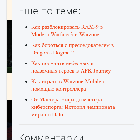
игре Creatures of Ava
Ещё по теме:
9 августа 2024
1 164
0
0
Как разблокировать RAM-9 в
Modern Warfare 3 и Warzone
Как бороться с преследователем в
Dragon’s Dogma 2
Как получить небесных и
подземных героев в AFK Journey
Как исправить ошибку EA FC 25 beta,
Как играть в Warzone Mobile с
которая не работает
помощью контроллера
9 августа 2024
1 370
0
0
От Мастера Чифа до мастера
киберспорта: История чемпионата
мира по Halo
Комментарии