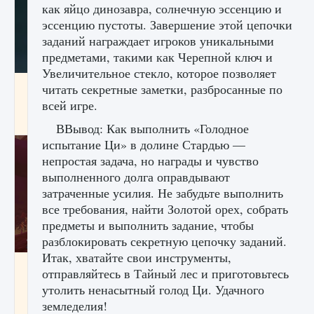
как яйцо динозавра, солнечную эссенцию и
эссенцию пустоты. Завершение этой цепочки
заданий награждает игроков уникальными
предметами, такими как Черепной ключ и
Увеличительное стекло, которое позволяет
Как проверить статус сервера Delta Force
читать секретные заметки, разбросанные по
Hawk Ops
всей игре.
9 августа 2024
1 286
0
0
ВВывод: Как выполнить «Голодное
испытание Ци» в долине Стардью —
непростая задача, но награды и чувство
выполненного долга оправдывают
затраченные усилия. Не забудьте выполнить
все требования, найти Золотой орех, собрать
предметы и выполнить задание, чтобы
разблокировать секретную цепочку заданий.
Итак, хватайте свои инструменты,
Как приручить существ джунглей Нари в
отправляйтесь в Тайный лес и приготовьтесь
игре Creatures of Ava
утолить ненасытный голод Ци. Удачного
9 августа 2024
1 218
0
0
земледелия!