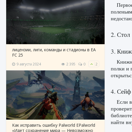
Первое
поленьям
недостаю
2. Стол
лицензии, лиги, команды и стадионы в EA
3. Книж
FC 25
Книжны
9 августа 2024
2 395
0
2
полки и 
открытьс
4. Сейф
Если в
проверит
библиоте
найти вн
Как исправить ошибку Palworld EPalworld
«Идет сохранение мира — Невозможно