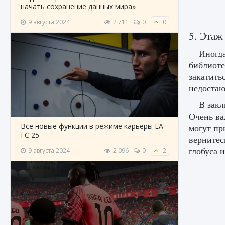
начать сохранение данных мира»
9 августа 2024
2 711
0
0
5. Этаж
Иногда
библиоте
закатить
недостаю
В закл
Очень ва
Все новые функции в режиме карьеры EA
могут пр
FC 25
вернитес
глобуса 
9 августа 2024
2 096
0
2