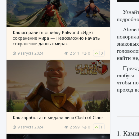
Узнайт
подробно
Alone 
Как исправить ошибку Palworld «Идет
покорила
сохранение мира — Невозможно начать
знаковых
сохранение данных мира»
головоло
9 августа 2024
2 511
0
0
найти не
Прежде
глобуса 
чтобы по
проход в
Как заработать медали лиги Clash of Clans
9 августа 2024
2 599
0
1
1. Ками