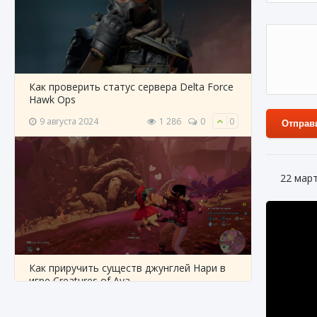
Как проверить статус сервера Delta Force
Hawk Ops
9 августа 2024
1 286
0
0
Отправ
22 мар
Как приручить существ джунглей Нари в
игре Creatures of Ava
9 августа 2024
1 218
0
0