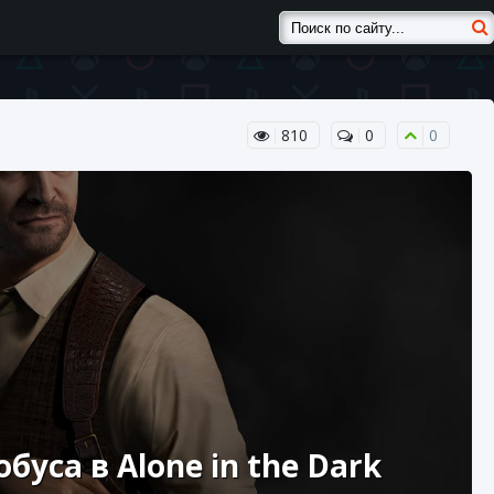
810
0
0
уса в Alone in the Dark