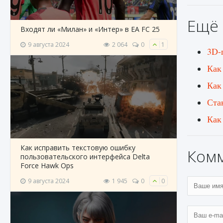
Ещё 
Входят ли «Милан» и «Интер» в EA FC 25
9 августа 2024
2 064
0
1
3D-
Как 
Как
Ста
Как
Как исправить текстовую ошибку
Ком
пользовательского интерфейса Delta
Force Hawk Ops
9 августа 2024
1 945
0
0