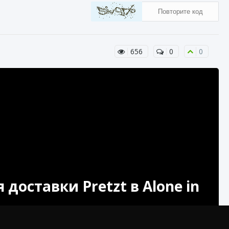
656
0
0
оставки Pretzt в Alone in