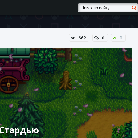
662
0
0
 Стардью