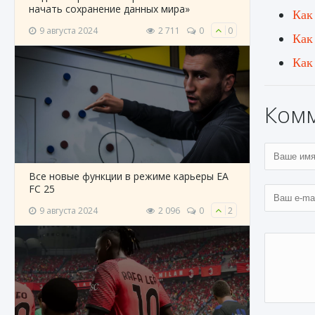
начать сохранение данных мира»
Как
9 августа 2024
2 711
0
0
Как
Как
Ком
Все новые функции в режиме карьеры EA
FC 25
9 августа 2024
2 096
0
2