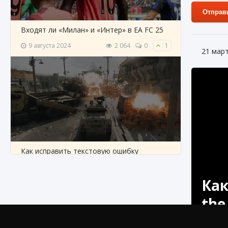
Отправ
Входят ли «Милан» и «Интер» в EA FC 25
9 августа 2024
2 064
0
1
21 мар
Как исправить текстовую ошибку
пользовательского интерфейса Delta
Force Hawk Ops
Как
9 августа 2024
1 945
0
0
the