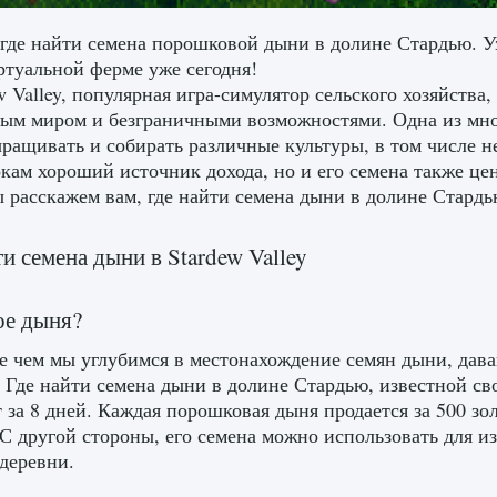
 где найти семена порошковой дыни в долине Стардью. У
ртуальной ферме уже сегодня!
w Valley, популярная игра-симулятор сельского хозяйств
ым миром и безграничными возможностями. Одна из многи
ращивать и собирать различные культуры, в том числе 
окам хороший источник дохода, но и его семена также це
ы расскажем вам, где найти семена дыни в долине Стардь
ти семена дыни в Stardew Valley
ое дыня?
 чем мы углубимся в местонахождение семян дыни, давай
. Где найти семена дыни в долине Стардью, известной св
т за 8 дней. Каждая порошковая дыня продается за 500 зо
 С другой стороны, его семена можно использовать для 
деревни.