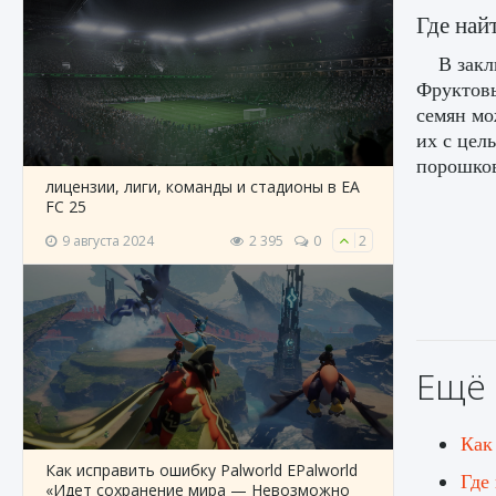
Где най
В закл
Фруктовы
семян мо
их с цел
порошков
лицензии, лиги, команды и стадионы в EA
FC 25
9 августа 2024
2 395
0
2
Ещё 
Как
Как исправить ошибку Palworld EPalworld
Где
«Идет сохранение мира — Невозможно