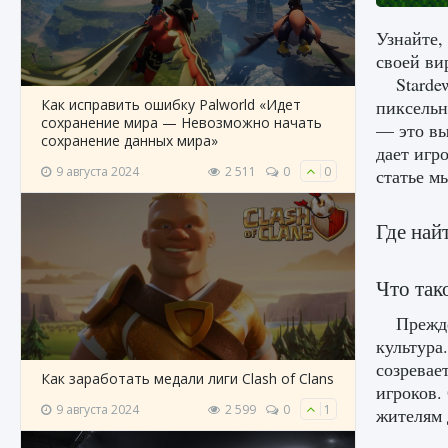
Узнайте,
своей ви
Starde
Как исправить ошибку Palworld «Идет
пиксельн
сохранение мира — Невозможно начать
— это вы
сохранение данных мира»
дает игр
9 августа 2024
2 511
0
0
статье м
Где най
Что так
Прежде
культура
созревае
Как заработать медали лиги Clash of Clans
игроков.
9 августа 2024
2 599
0
1
жителям 