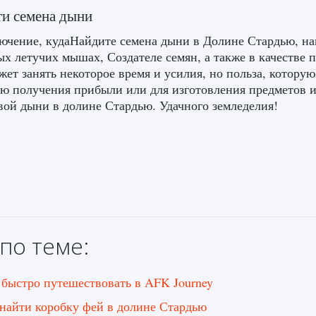
ти семена дыни
ючение, кудаНайдите семена дыни в Долине Стардью, на
х летучих мышах, Создателе семян, а также в качестве 
жет занять некоторое время и усилия, но польза, котору
ью получения прибыли или для изготовления предметов ил
ой дыни в долине Стардью. Удачного земледелия!
по теме:
 быстро путешествовать в AFK Journey
 найти коробку фей в долине Стардью