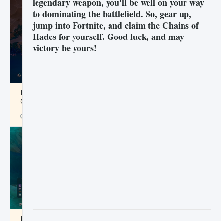
legendary weapon, you'll be well on your way
to dominating the battlefield. So, gear up,
jump into Fortnite, and claim the Chains of
Hades for yourself. Good luck, and may
victory be yours!
Как разблокировать заклинание Крист в
Creatures of Ava
9 августа 2024
1 393
0
0
Как приручить существ из степей Тамура в