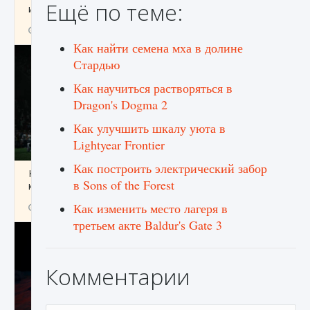
Ещё по теме:
игре Creatures of Ava
9 августа 2024
1 164
0
0
Как найти семена мха в долине
Стардью
Как научиться растворяться в
Dragon's Dogma 2
Как улучшить шкалу уюта в
Lightyear Frontier
Как построить электрический забор
Как исправить ошибку EA FC 25 beta,
в Sons of the Forest
которая не работает
Как изменить место лагеря в
9 августа 2024
1 370
0
0
третьем акте Baldur's Gate 3
Комментарии