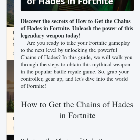
of Hades in Fortnite
Discover the secrets of How to Get the Chains
of Hades in Fortnite. Unleash the power of this
Как исправить ошибку Palworld «Идет
legendary weapon today!
сохранение мира — Невозможно начать
Are you ready to take your Fortnite gameplay
сохранение данных мира»
to the next level by unlocking the powerful
9 августа 2024
2 511
0
0
Chains of Hades? In this guide, we will walk you
through the steps to obtain this mythical weapon
in the popular battle royale game. So, grab your
controller, gear up, and let's dive into the world
of Fortnite!
How to Get the Chains of Hades
in Fortnite
Как заработать медали лиги Clash of Clans
9 августа 2024
2 599
0
1