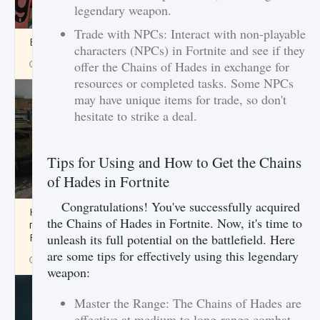
legendary weapon.
Trade with NPCs: Interact with non-playable
Входят ли «Милан» и «Интер» в EA FC 25
characters (NPCs) in Fortnite and see if they
9 августа 2024
2 064
0
offer the Chains of Hades in exchange for
1
resources or completed tasks. Some NPCs
may have unique items for trade, so don't
hesitate to strike a deal.
Tips for Using and How to Get the Chains
of Hades in Fortnite
Congratulations! You've successfully acquired
Как исправить текстовую ошибку
the Chains of Hades in Fortnite. Now, it's time to
пользовательского интерфейса Delta
Force Hawk Ops
unleash its full potential on the battlefield. Here
are some tips for effectively using this legendary
9 августа 2024
1 945
0
0
weapon:
Master the Range: The Chains of Hades are
effective at medium to long-range combat.