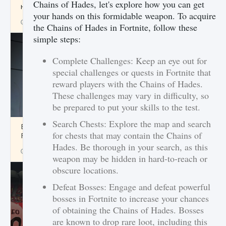
Chains of Hades, let's explore how you can get
начать сохранение данных мира»
your hands on this formidable weapon. To acquire
9 августа 2024
2 711
0
0
the Chains of Hades in Fortnite, follow these
simple steps:
Complete Challenges: Keep an eye out for
special challenges or quests in Fortnite that
reward players with the Chains of Hades.
These challenges may vary in difficulty, so
be prepared to put your skills to the test.
Search Chests: Explore the map and search
Все новые функции в режиме карьеры EA
for chests that may contain the Chains of
FC 25
Hades. Be thorough in your search, as this
9 августа 2024
2 096
0
2
weapon may be hidden in hard-to-reach or
obscure locations.
Defeat Bosses: Engage and defeat powerful
bosses in Fortnite to increase your chances
of obtaining the Chains of Hades. Bosses
are known to drop rare loot, including this