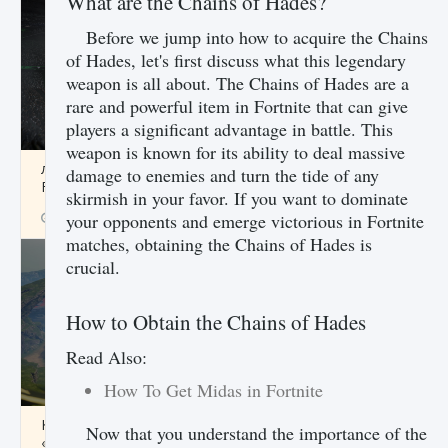
What are the Chains of Hades?
Before we jump into how to acquire the Chains
of Hades, let's first discuss what this legendary
weapon is all about. The Chains of Hades are a
rare and powerful item in Fortnite that can give
players a significant advantage in battle. This
weapon is known for its ability to deal massive
лицензии, лиги, команды и стадионы в EA
damage to enemies and turn the tide of any
FC 25
skirmish in your favor. If you want to dominate
9 августа 2024
2 395
0
your opponents and emerge victorious in Fortnite
2
matches, obtaining the Chains of Hades is
crucial.
How to Obtain the Chains of Hades
Read Also:
How To Get Midas in Fortnite
Как исправить ошибку Palworld EPalworld
Now that you understand the importance of the
«Идет сохранение мира — Невозможно