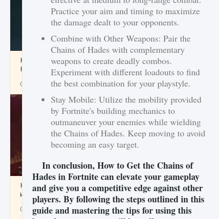
Practice your aim and timing to maximize
the damage dealt to your opponents.
Combine with Other Weapons: Pair the
Chains of Hades with complementary
weapons to create deadly combos.
Как проверить статус сервера Delta Force
Hawk Ops
Experiment with different loadouts to find
the best combination for your playstyle.
9 августа 2024
1 286
0
0
Stay Mobile: Utilize the mobility provided
by Fortnite's building mechanics to
outmaneuver your enemies while wielding
the Chains of Hades. Keep moving to avoid
becoming an easy target.
In conclusion, How to Get the Chains of
Hades in Fortnite can elevate your gameplay
Как приручить существ джунглей Нари в
and give you a competitive edge against other
игре Creatures of Ava
players. By following the steps outlined in this
guide and mastering the tips for using this
9 августа 2024
1 218
0
0