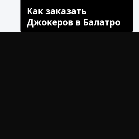
Как заказать
Джокеров в Балатро
Узнайте, как заказать джокеров в Балатро.
Пошаговое руководство, как получить в свои
руки эти уникальные предметы. Заказать
сейчас!
Добро пожаловать в мир Балатро, где
каждое решение может существенно повлиять
на ваш общий балл. В этом подробном
руководстве мы углубимся в важнейшие шаги
по эффективному упорядочиванию ваших
джокеров в Балатро, гарантируя, что вы
максимизируете свой счет и достигнете
максимально возможного мульта. Понимание
тонкостей размещения джокера и того, как
оно влияет на ваш окончательный результат,