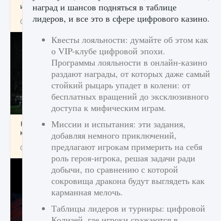
наград и шансов подняться в таблице
игре Creatures of Ava
лидеров, и все это в сфере цифрового казино.
9 августа 2024
1 164
0
0
Квесты лояльности: думайте об этом как
о VIP-клубе цифровой эпохи.
Программы лояльности в онлайн-казино
раздают награды, от которых даже самый
стойкий рыцарь упадет в колени: от
бесплатных вращений до эксклюзивного
доступа к мифическим играм.
Миссии и испытания: эти задания,
Как исправить ошибку EA FC 25 beta,
которая не работает
добавляя немного приключений,
предлагают игрокам примерить на себя
9 августа 2024
1 370
0
0
роль героя-игрока, решая задачи ради
добычи, по сравнению с которой
сокровища дракона будут выглядеть как
карманная мелочь.
Таблицы лидеров и турниры: цифровой
Колизей, где игроки сражаются в