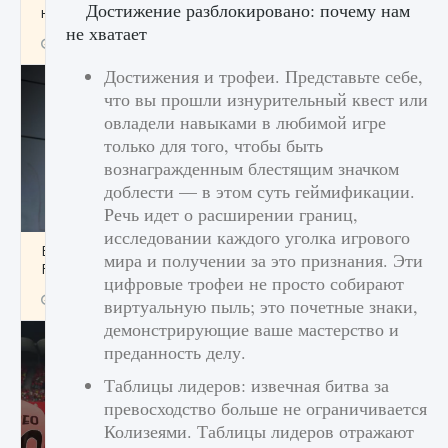
Достижение разблокировано: почему нам
начать сохранение данных мира»
не хватает
9 августа 2024
2 711
0
0
Достижения и трофеи. Представьте себе,
что вы прошли изнурительный квест или
овладели навыками в любимой игре
только для того, чтобы быть
вознагражденным блестящим значком
доблести — в этом суть геймификации.
Речь идет о расширении границ,
исследовании каждого уголка игрового
Все новые функции в режиме карьеры EA
мира и получении за это признания. Эти
FC 25
цифровые трофеи не просто собирают
9 августа 2024
2 096
0
2
виртуальную пыль; это почетные знаки,
демонстрирующие ваше мастерство и
преданность делу.
Таблицы лидеров: извечная битва за
превосходство больше не ограничивается
Колизеями. Таблицы лидеров отражают