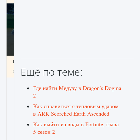
Как включить чат в Fortnite
Ещё по теме:
9 августа 2024
1 335
0
0
Где найти Медузу в Dragon’s Dogma
2
Как справиться с тепловым ударом
в ARK Scorched Earth Ascended
Как выйти из воды в Fortnite, глава
5 сезон 2