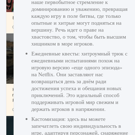
наше первобытное стремление к
доминированию и уважению, превращая
каждую игру в поле битвы, где только
Входят ли «Милан» и «Интер» в EA FC 25
опытные и хитрые могут подняться на
9 августа 2024
2 064
0
1
вершину. Речь идет о праве на
хвастовство, о том, чтобы быть высшим
хищником в море игроков.
Ежедневные квесты: хитроумный трюк с
ежедневными испытаниями похож на
игровую версию «еще одного эпизода»
на Netflix. Они заставляют нас
возвращаться день за днём ради
достижения успеха и обещания новых
Как исправить текстовую ошибку
приключений. Это идеальный способ
пользовательского интерфейса Delta
Force Hawk Ops
поддерживать игровой мир свежим и
держать игроков в напряжении.
9 августа 2024
1 945
0
0
Кастомизация: здесь вы можете
запечатлеть свою индивидуальность в
игре, адаптируя персонажей, снаряжение