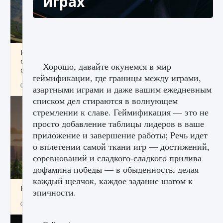
играх
Как исправить ошибку Palworld «Идет
сохранение мира — Невозможно начать
Хорошо, давайте окунемся в мир
сохранение данных мира»
геймификации, где границы между играми,
9 августа 2024
2 511
0
0
азартными играми и даже вашим ежедневным
списком дел стираются в волнующем
стремлении к славе. Геймификация — это не
просто добавление таблицы лидеров в ваше
приложение и завершение работы; Речь идет
о вплетении самой ткани игр — достижений,
соревнований и сладкого-сладкого прилива
дофамина победы — в обыденность, делая
каждый щелчок, каждое задание шагом к
Как заработать медали лиги Clash of Clans
эпичности.
9 августа 2024
2 599
0
1