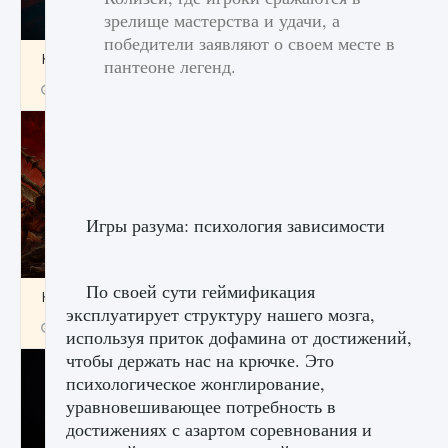
зрелище мастерства и удачи, а
победители заявляют о своем месте в
Как создавать предметы в Creatures of Ava
пантеоне легенд.
9 августа 2024
1 266
0
0
Игры разума: психология зависимости
По своей сути геймификация
Как найти Гробницу Изгоев в Diablo 4
эксплуатирует структуру нашего мозга,
9 августа 2024
1 337
0
0
используя приток дофамина от достижений,
чтобы держать нас на крючке. Это
психологическое жонглирование,
уравновешивающее потребность в
достижениях с азартом соревнования и