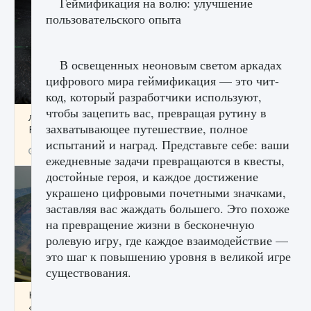
Геймификация на волю: улучшение
пользовательского опыта
В освещенных неоновым светом аркадах
цифрового мира геймификация — это чит-
код, который разработчики используют,
чтобы зацепить вас, превращая рутину в
лицензии, лиги, команды и стадионы в EA
захватывающее путешествие, полное
FC 25
испытаний и наград. Представьте себе: ваши
9 августа 2024
2 395
0
2
ежедневные задачи превращаются в квесты,
достойные героя, и каждое достижение
украшено цифровыми почетными значками,
заставляя вас жаждать большего. Это похоже
на превращение жизни в бесконечную
ролевую игру, где каждое взаимодействие —
это шаг к повышению уровня в великой игре
существования.
Как исправить ошибку Palworld EPalworld
«Идет сохранение мира — Невозможно