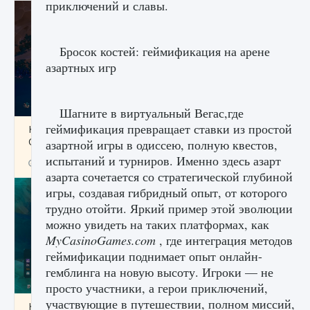
приключений и славы.
Бросок костей: геймификация на арене
азартных игр
Шагните в виртуальный Вегас,где
геймификация превращает ставки из простой
Как разблокировать заклинание Крист в
Creatures of Ava
азартной игры в одиссею, полную квестов,
испытаний и турниров. Именно здесь азарт
9 августа 2024
1 393
0
0
азарта сочетается со стратегической глубиной
игры, создавая гибридный опыт, от которого
трудно отойти. Яркий пример этой эволюции
можно увидеть на таких платформах, как
MyCasinoGames.com
, где интеграция методов
геймификации поднимает опыт онлайн-
гемблинга на новую высоту. Игроки — не
просто участники, а герои приключений,
участвующие в путешествии, полном миссий,
Как приручить существ из степей Тамура в