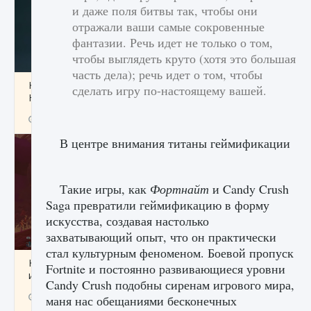
и даже поля битвы так, чтобы они
отражали ваши самые сокровенные
фантазии. Речь идет не только о том,
чтобы выглядеть круто (хотя это большая
часть дела); речь идет о том, чтобы
Как проверить статус сервера Delta Force
сделать игру по-настоящему вашей.
Hawk Ops
9 августа 2024
1 286
0
0
В центре внимания титаны геймификации
Такие игры, как
Фортнайт
и Candy Crush
Saga превратили геймификацию в форму
искусства, создавая настолько
захватывающий опыт, что он практически
стал культурным феноменом. Боевой пропуск
Как приручить существ джунглей Нари в
Fortnite и постоянно развивающиеся уровни
игре Creatures of Ava
Candy Crush подобны сиренам игрового мира,
9 августа 2024
1 218
0
0
маня нас обещаниями бесконечных