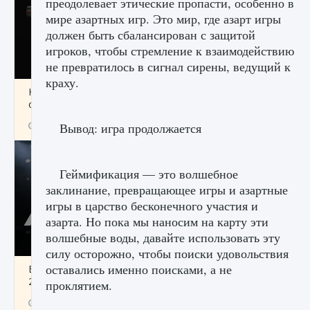
преодолевает этические пропасти, особенно в
мире азартных игр. Это мир, где азарт игры
должен быть сбалансирован с защитой
игроков, чтобы стремление к взаимодействию
не превратилось в сигнал сирены, ведущий к
краху.
Как разблокировать чертеж счастливого
оружия в MW3 и Warzone
9 августа 2024
1 151
0
Вывод: игра продолжается
0
Геймификация — это волшебное
заклинание, превращающее игры и азартные
игры в царство бесконечного участия и
азарта. Но пока мы наносим на карту эти
волшебные воды, давайте использовать эту
силу осторожно, чтобы поиски удовольствия
оставались именно поисками, а не
Все новые функции Ultimate Team в EA FC
25
проклятием.
9 августа 2024
1 297
0
0