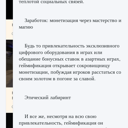
теплотой социальных связей.
Заработок: монетизация через мастерство и
Как получить Thunder Egg в Stardew Valley
магию
9 августа 2024
1 244
0
0
Будь то привлекательность эксклюзивного
цифрового оборудования в играх или
обещание бонусных ставок в азартных играх,
геймификация открывает сокровищницу
монетизации, побуждая игроков расстаться со
своим золотом в погоне за славой.
Как исправить неработающие награды For
Этический лабиринт
Honor
9 августа 2024
1 205
0
0
И все же, несмотря на всю свою
привлекательность, геймификация он