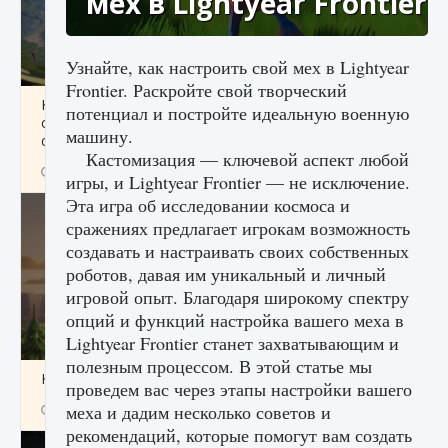
мех в Lightyear Frontier
Узнайте, как настроить свой мех в Lightyear
Frontier. Раскройте свой творческий
Как исправить ошибку Palworld «Идет
потенциал и постройте идеальную военную
сохранение мира — Невозможно начать
машину.
сохранение данных мира»
Кастомизация — ключевой аспект любой
9 августа 2024
2 511
0
0
игры, и Lightyear Frontier — не исключение.
Эта игра об исследовании космоса и
сражениях предлагает игрокам возможность
создавать и настраивать своих собственных
роботов, давая им уникальный и личный
игровой опыт. Благодаря широкому спектру
опций и функций настройка вашего меха в
Lightyear Frontier станет захватывающим и
полезным процессом. В этой статье мы
Как заработать медали лиги Clash of Clans
проведем вас через этапы настройки вашего
меха и дадим несколько советов и
9 августа 2024
2 599
0
1
рекомендаций, которые помогут вам создать