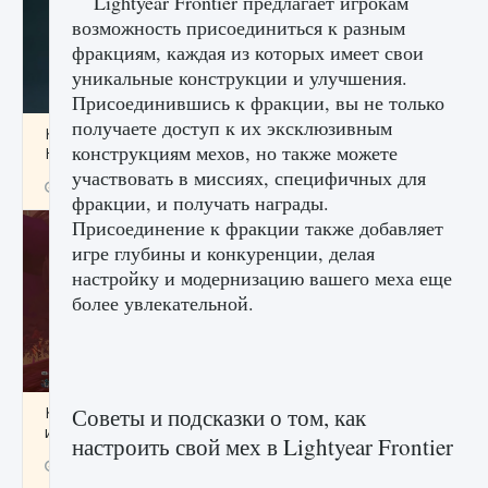
Lightyear Frontier предлагает игрокам
возможность присоединиться к разным
фракциям, каждая из которых имеет свои
уникальные конструкции и улучшения.
Присоединившись к фракции, вы не только
получаете доступ к их эксклюзивным
Как проверить статус сервера Delta Force
конструкциям мехов, но также можете
Hawk Ops
участвовать в миссиях, специфичных для
9 августа 2024
1 286
0
0
фракции, и получать награды.
Присоединение к фракции также добавляет
игре глубины и конкуренции, делая
настройку и модернизацию вашего меха еще
более увлекательной.
Как приручить существ джунглей Нари в
Советы и подсказки о том, как
игре Creatures of Ava
настроить свой мех в Lightyear Frontier
9 августа 2024
1 218
0
0