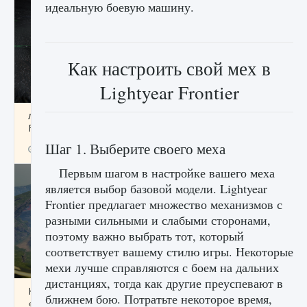
идеальную боевую машину.
Как настроить свой мех в
Lightyear Frontier
лицензии, лиги, команды и стадионы в EA
FC 25
Шаг 1. Выберите своего меха
9 августа 2024
2 395
0
2
Первым шагом в настройке вашего меха
является выбор базовой модели. Lightyear
Frontier предлагает множество механизмов с
разными сильными и слабыми сторонами,
поэтому важно выбрать тот, который
соответствует вашему стилю игры. Некоторые
мехи лучше справляются с боем на дальних
дистанциях, тогда как другие преуспевают в
Как исправить ошибку Palworld EPalworld
ближнем бою. Потратьте некоторое время,
«Идет сохранение мира — Невозможно