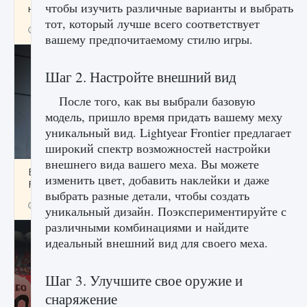
чтобы изучить различные варианты и выбрать
начать сохранение данных мира»
тот, который лучше всего соответствует
9 августа 2024
2 711
0
0
вашему предпочитаемому стилю игры.
Шаг 2. Настройте внешний вид
После того, как вы выбрали базовую
модель, пришло время придать вашему меху
уникальный вид. Lightyear Frontier предлагает
широкий спектр возможностей настройки
внешнего вида вашего меха. Вы можете
Все новые функции в режиме карьеры EA
изменить цвет, добавить наклейки и даже
FC 25
выбрать разные детали, чтобы создать
9 августа 2024
2 096
0
2
уникальный дизайн. Поэкспериментируйте с
различными комбинациями и найдите
идеальный внешний вид для своего меха.
Шаг 3. Улучшите свое оружие и
снаряжение