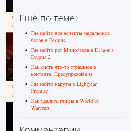
Ещё по теме:
Как создавать предметы в Creatures of Ava
9 августа 2024
1 266
0
0
Где найти все аспекты медальонов
богов в Fortnite
Где найти рог Минотавра в Dragon's
Dogma 2
Как снять что-то страшное в
контенте. Предупреждение
Где найти каруты в Lightyear
Как найти Гробницу Изгоев в Diablo 4
Frontier
9 августа 2024
1 337
0
0
Как удалить глифы в World of
Warcraft
Комментарии