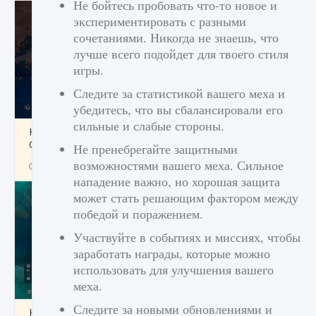
Не бойтесь пробовать что-то новое и
экспериментировать с разными
сочетаниями. Никогда не знаешь, что
лучше всего подойдет для твоего стиля
игры.
Следите за статистикой вашего меха и
убедитесь, что вы сбалансировали его
сильные и слабые стороны.
Как разблокировать заклинание Крист в
Creatures of Ava
Не пренебрегайте защитными
возможностями вашего меха. Сильное
9 августа 2024
1 393
0
0
нападение важно, но хорошая защита
может стать решающим фактором между
победой и поражением.
Участвуйте в событиях и миссиях, чтобы
заработать награды, которые можно
использовать для улучшения вашего
меха.
Следите за новыми обновлениями и
Как приручить существ из степей Тамура в