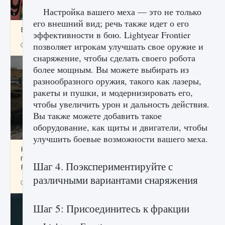
Настройка вашего меха — это не только
его внешний вид; речь также идет о его
Входят ли «Милан» и «Интер» в EA FC 25
эффективности в бою. Lightyear Frontier
позволяет игрокам улучшать свое оружие и
9 августа 2024
2 064
0
1
снаряжение, чтобы сделать своего робота
более мощным. Вы можете выбирать из
разнообразного оружия, такого как лазеры,
ракеты и пушки, и модернизировать его,
чтобы увеличить урон и дальность действия.
Вы также можете добавить такое
оборудование, как щиты и двигатели, чтобы
улучшить боевые возможности вашего меха.
Как исправить текстовую ошибку
пользовательского интерфейса Delta
Шаг 4. Поэкспериментируйте с
Force Hawk Ops
различными вариантами снаряжения
9 августа 2024
1 945
0
0
Шаг 5: Присоединитесь к фракции