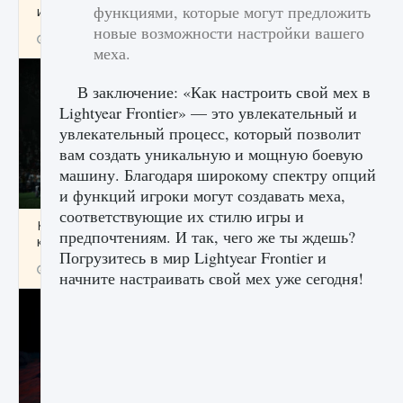
функциями, которые могут предложить
игре Creatures of Ava
новые возможности настройки вашего
9 августа 2024
1 164
0
0
меха.
В заключение: «Как настроить свой мех в
Lightyear Frontier» — это увлекательный и
увлекательный процесс, который позволит
вам создать уникальную и мощную боевую
машину. Благодаря широкому спектру опций
и функций игроки могут создавать меха,
соответствующие их стилю игры и
Как исправить ошибку EA FC 25 beta,
предпочтениям. И так, чего же ты ждешь?
которая не работает
Погрузитесь в мир Lightyear Frontier и
9 августа 2024
1 370
0
0
начните настраивать свой мех уже сегодня!