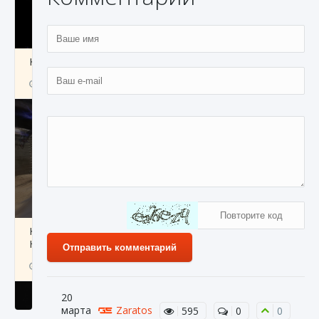
Как получить Thunder Egg в Stardew Valley
9 августа 2024
1 244
0
0
Как исправить неработающие награды For
Honor
Отправить комментарий
9 августа 2024
1 205
0
0
20
марта
Zaratos
595
0
0