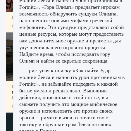
молнии Зевса и нанести урон противникам в
Fortnite», «Гора Олимп» предлагает игрокам
возможность обнаружить сундуки Олимпа,
Входят ли «Милан» и «Интер» в EA FC 25
наполненные новыми мифами греческой
мифологии. Эти сундуки представляют собой
9 августа 2024
2 064
0
1
ценные ресурсы, которые могут предоставить
вам дополнительное оружие и предметы для
улучшения вашего игрового процесса.
Найдите время, чтобы исследовать гору
Олимп и найти ее скрытые сокровища.
Приступая к поиску «Как найти Удар
молнии Зевса и наносить урон противникам в
Fortnite», не забывайте подходить к каждой
Как исправить текстовую ошибку
битве умело и решительно. Выполнив
пользовательского интерфейса Delta
действия, описанные в этой статье, вы
Force Hawk Ops
сможете получить это мощное мифическое
9 августа 2024
1 945
0
0
оружие и использовать его против своих
врагов. Примите вызов, отточите свою
тактику и обрушьте гром Зевса на своих
врагов в Fortnite.