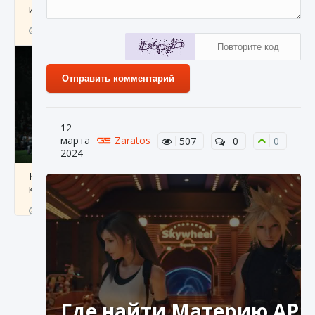
игре Creatures of Ava
9 августа 2024
1 164
0
0
Отправить комментарий
12
марта
Zaratos
507
0
0
2024
Как исправить ошибку EA FC 25 beta,
которая не работает
9 августа 2024
1 370
0
0
Где найти Материю AP