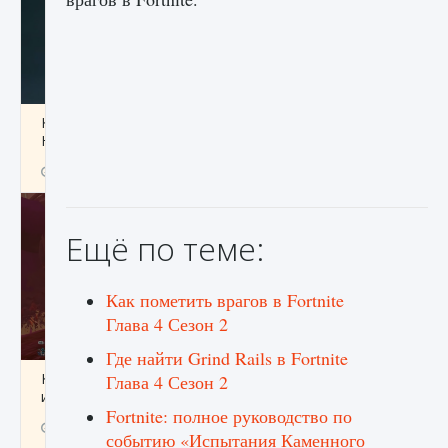
Как проверить статус сервера Delta Force
Hawk Ops
9 августа 2024
1 286
0
0
Ещё по теме:
Как пометить врагов в Fortnite
Глава 4 Сезон 2
Где найти Grind Rails в Fortnite
Как приручить существ джунглей Нари в
Глава 4 Сезон 2
игре Creatures of Ava
Fortnite: полное руководство по
9 августа 2024
1 218
0
0
событию «Испытания Каменного