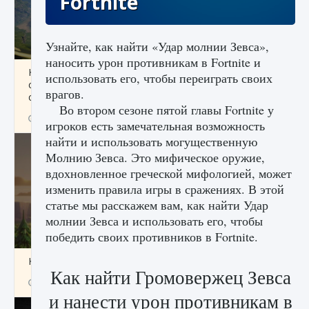
Fortnite
Узнайте, как найти «Удар молнии Зевса»,
наносить урон противникам в Fortnite и
Как исправить ошибку Palworld «Идет
использовать его, чтобы переиграть своих
сохранение мира — Невозможно начать
врагов.
сохранение данных мира»
Во втором сезоне пятой главы Fortnite у
9 августа 2024
2 511
0
0
игроков есть замечательная возможность
найти и использовать могущественную
Молнию Зевса. Это мифическое оружие,
вдохновленное греческой мифологией, может
изменить правила игры в сражениях. В этой
статье мы расскажем вам, как найти Удар
молнии Зевса и использовать его, чтобы
победить своих противников в Fortnite.
Как заработать медали лиги Clash of Clans
Как найти Громовержец Зевса
9 августа 2024
2 599
0
1
и нанести урон противникам в