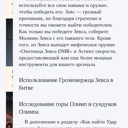
начать сохранение данных мира»
используйте все свои навыки и оружие,
чтобы победить его. Зевс — грозный
9 августа 2024
2 711
0
0
противник, но благодаря стратегии и
точности вы сможете выйти победителем.
Как только вы победите Зевса, соберите
Молнию Зевса с его павшего тела. Кроме
того, из Зевса выпадет мифическое оружие
«Охотница Зевса DMR» и Аспект скорости,
предоставляющий вам еще более мощные
инструменты для вашего арсенала.
Все новые функции в режиме карьеры EA
FC 25
Использование Громовержца Зевса в
9 августа 2024
2 096
0
2
битве
Исследование горы Олимп и сундуков
Олимпа
В дополнение к разделу «Как найти Удар