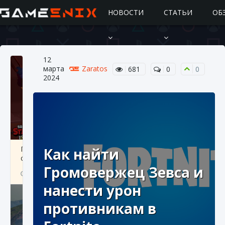
НОВОСТИ
СТАТЬИ
ОБ
12
марта
Zaratos
681
0
0
2024
Подробное руководство по получению
Как найти
самоцветов Brawl Stars
Громовержец Зевса и
10 августа 2024
2 685
0
1
нанести урон
противникам в