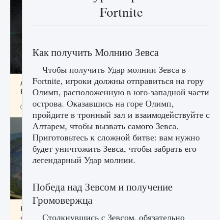
Fortnite
Как получить Молнию Зевса
Чтобы получить Удар молнии Зевса в
Fortnite, игроки должны отправиться на гору
лицензии, лиги, команды и стадионы в EA
Олимп, расположенную в юго-западной части
FC 25
острова. Оказавшись на горе Олимп,
9 августа 2024
2 395
0
2
пройдите в тронный зал и взаимодействуйте с
Алтарем, чтобы вызвать самого Зевса.
Приготовьтесь к сложной битве: вам нужно
будет уничтожить Зевса, чтобы забрать его
легендарный Удар молнии.
Победа над Зевсом и получение
Громовержца
Как исправить ошибку Palworld EPalworld
Столкнувшись с Зевсом, обязательно
«Идет сохранение мира — Невозможно