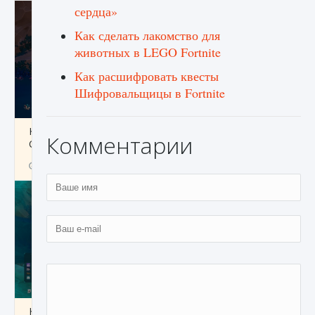
сердца»
Как сделать лакомство для
животных в LEGO Fortnite
Как расшифровать квесты
Шифровальщицы в Fortnite
Как разблокировать заклинание Крист в
Комментарии
Creatures of Ava
9 августа 2024
1 393
0
0
Как приручить существ из степей Тамура в