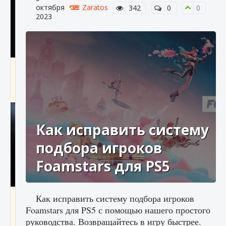
октября
Zaratos
342
0
0
2023
Как разблокировать чертеж счастливого
оружия в MW3 и Warzone
9 августа 2024
1 151
0
0
Как исправить систему
подбора игроков
Foamstars для PS5
Все новые функции Ultimate Team в EA FC
Как исправить систему подбора игроков
25
Foamstars для PS5 с помощью нашего простого
руководства. Возвращайтесь в игру быстрее.
9 августа 2024
1 297
0
0