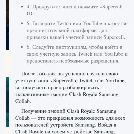
4. Прокрутите вниз и нажмите «Supercell
ID».
5. Выберите Twitch или YouTube в качестве
предпочтительной платформы для
привязки вашей учетной записи Supercell.
6. Следуйте инструкциям, чтобы войти в
свою учетную запись Twitch или YouTube и
Как разблокировать заклинание Крист в
предоставить необходимые разрешения.
Creatures of Ava
9 августа 2024
1 393
0
0
После того как вы успешно связали свою
учетную запись Supercell с Twitch или YouTube,
вы получаете право разблокировать
эксклюзивные эмоции Clash Royale Samsung
Collab.
Получение эмоций Clash Royale Samsung
Collab — это прекрасная возможность для всех
пользователей устройств Samsung. Войдя в
Clash Royale на своем устройстве Samsung,
Как приручить существ из степей Тамура в