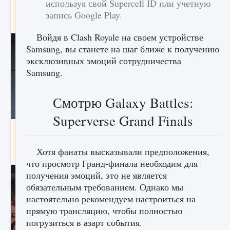
используя свой Supercell ID или учетную
начать сохранение данных мира»
запись Google Play.
9 августа 2024
2 711
0
0
Войдя в Clash Royale на своем устройстве
Samsung, вы станете на шаг ближе к получению
эксклюзивных эмоций сотрудничества
Samsung.
Смотрю Galaxy Battles:
Superverse Grand Finals
Все новые функции в режиме карьеры EA
FC 25
Хотя фанаты высказывали предположения,
9 августа 2024
2 096
0
2
что просмотр Гранд-финала необходим для
получения эмоций, это не является
обязательным требованием. Однако мы
настоятельно рекомендуем настроиться на
прямую трансляцию, чтобы полностью
погрузиться в азарт события.