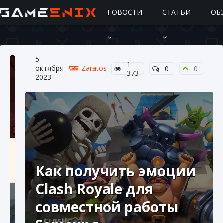
НОВОСТИ
СТАТЬИ
ОБ
5
1
октября
Zaratos
0
0
373
2023
Подробное руководство по получению
самоцветов Brawl Stars
Как получить эмоции
10 августа 2024
2 685
0
1
Clash Royale для
совместной работы