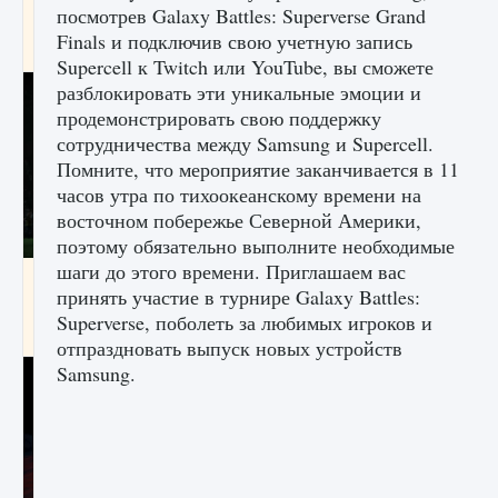
посмотрев Galaxy Battles: Superverse Grand
игре Creatures of Ava
Finals и подключив свою учетную запись
9 августа 2024
1 164
0
0
Supercell к Twitch или YouTube, вы сможете
разблокировать эти уникальные эмоции и
продемонстрировать свою поддержку
сотрудничества между Samsung и Supercell.
Помните, что мероприятие заканчивается в 11
часов утра по тихоокеанскому времени на
восточном побережье Северной Америки,
поэтому обязательно выполните необходимые
шаги до этого времени. Приглашаем вас
Как исправить ошибку EA FC 25 beta,
принять участие в турнире Galaxy Battles:
которая не работает
Superverse, поболеть за любимых игроков и
9 августа 2024
1 370
0
0
отпраздновать выпуск новых устройств
Samsung.