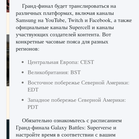
Гранд-финал будет транслироваться на
различных платформах, включая каналы
Входят ли «Милан» и «Интер» в EA FC 25
Samsung на YouTube, Twitch и Facebook, а также
официальные каналы Supercell и каналы
9 августа 2024
2 064
0
1
участвующих создателей контента. Вот
конкретные часовые пояса для разных
регионов:
Центральная Европа: CEST
Великобритания: BST
Восточное побережье Северной Америки:
EDT
Как исправить текстовую ошибку
пользовательского интерфейса Delta
Западное побережье Северной Америки:
Force Hawk Ops
PDT
9 августа 2024
1 945
0
0
Обязательно ознакомьтесь с расписанием
Гранд-финала Galaxy Battles: Superverse и
настройте время в соответствии с вашим