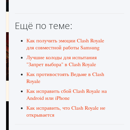
Как создавать предметы в Creatures of Ava
Ещё по теме:
9 августа 2024
1 266
0
0
Как получить эмоции Clash Royale
для совместной работы Samsung
Лучшие колоды для испытания
"Запрет выбора" в Clash Royale
Как противостоять Ведьме в Clash
Royale
Как найти Гробницу Изгоев в Diablo 4
Как исправить сбой Clash Royale на
9 августа 2024
1 337
0
0
Android или iPhone
Как исправить, что Clash Royale не
открывается