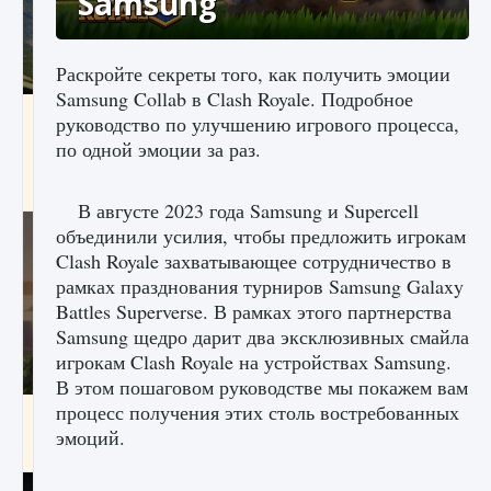
Samsung
Раскройте секреты того, как получить эмоции
Samsung Collab в Clash Royale. Подробное
Как исправить ошибку Palworld «Идет
руководство по улучшению игрового процесса,
сохранение мира — Невозможно начать
по одной эмоции за раз.
сохранение данных мира»
9 августа 2024
2 511
0
0
В августе 2023 года Samsung и Supercell
объединили усилия, чтобы предложить игрокам
Clash Royale захватывающее сотрудничество в
рамках празднования турниров Samsung Galaxy
Battles Superverse. В рамках этого партнерства
Samsung щедро дарит два эксклюзивных смайла
игрокам Clash Royale на устройствах Samsung.
В этом пошаговом руководстве мы покажем вам
процесс получения этих столь востребованных
Как заработать медали лиги Clash of Clans
эмоций.
9 августа 2024
2 599
0
1