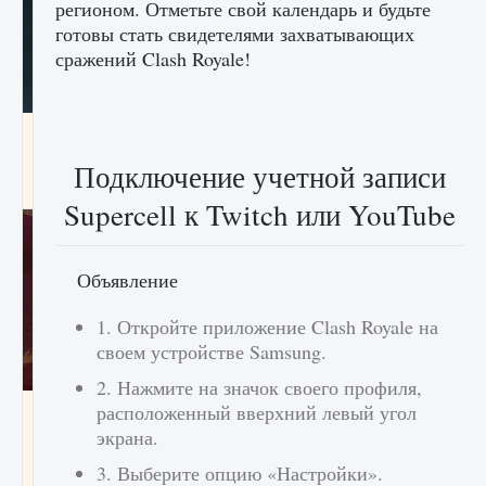
регионом. Отметьте свой календарь и будьте
готовы стать свидетелями захватывающих
сражений Clash Royale!
Как проверить статус сервера Delta Force
Hawk Ops
Подключение учетной записи
9 августа 2024
1 286
0
0
Supercell к Twitch или YouTube
Объявление
1. Откройте приложение Clash Royale на
своем устройстве Samsung.
2. Нажмите на значок своего профиля,
расположенный вверхний левый угол
Как приручить существ джунглей Нари в
игре Creatures of Ava
экрана.
9 августа 2024
1 218
0
0
3. Выберите опцию «Настройки».