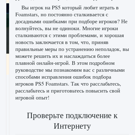
Вы игрок на PS5 который любит играть в
Foamstars, но постоянно сталкивается с
досадными ошибками при подборе игроков? Не
волнуйтесь, вы не одиноки. Многие игроки
сталкиваются с этими проблемами, и хорошая
новость заключается в том, что, приняв
правильные меры по устранению неполадок, вы
можете решить их и наслаждаться более
Как включить чат в Fortnite
плавной онлайн-игрой. В этом подробном
9 августа 2024
1 335
0
руководстве мы познакомим вас с различными
0
способами исправления ошибок подбора
игроков PS5 Foamstars. Так что расслабьтесь,
расслабьтесь и приготовьтесь повысить свой
игровой опыт!
Проверьте подключение к
Интернету