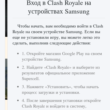
Вход в Clash Royale на
устройствах Samsung
Чтобы начать, вам необходимо войти в Clash
Royale на своем устройстве Samsung. Если вы
еще не установили игру, вы можете легко это
лицензии, лиги, команды и стадионы в EA
сделать, выполнив следующие действия:
FC 25
1. Откройте магазин Google Play на своем
9 августа 2024
2 395
0
2
устройстве Samsung.
2. Найдите «Clash Royale» и выберите из
результатов официальное приложение
Supercell.
3. Нажмите «Установить», чтобы начать
процесс загрузки и установки.
4. После завершения установки откройте
Как исправить ошибку Palworld EPalworld
Clash Royale и войдите в систему,
«Идет сохранение мира — Невозможно