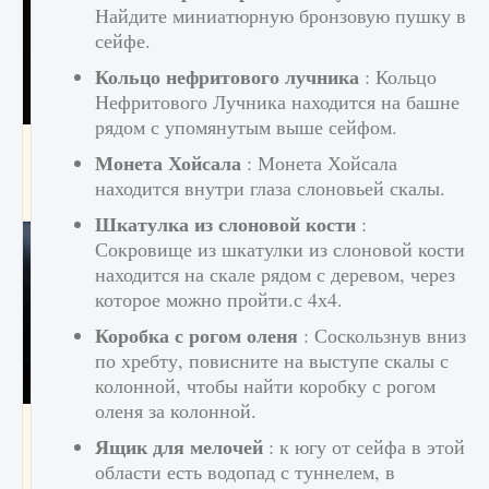
Найдите миниатюрную бронзовую пушку в
сейфе.
Кольцо нефритового лучника
: Кольцо
Нефритового Лучника находится на башне
рядом с упомянутым выше сейфом.
Как разблокировать чертеж счастливого
Монета Хойсала
: Монета Хойсала
оружия в MW3 и Warzone
находится внутри глаза слоновьей скалы.
9 августа 2024
1 151
0
0
Шкатулка из слоновой кости
:
Сокровище из шкатулки из слоновой кости
находится на скале рядом с деревом, через
которое можно пройти.с 4х4.
Коробка с рогом оленя
: Соскользнув вниз
по хребту, повисните на выступе скалы с
колонной, чтобы найти коробку с рогом
оленя за колонной.
Все новые функции Ultimate Team в EA FC
Ящик для мелочей
25
: к югу от сейфа в этой
области есть водопад с туннелем, в
9 августа 2024
1 297
0
0