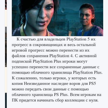
Входят ли «Милан» и «Интер» в EA FC 25
9 августа 2024
2 064
0
1
К счастью для владельцев PlayStation 5 их
прогресс в сокровищницах и весь остальной
игровой прогресс можно перенести из их
файлов сохранения PlayStation 4. С активной
подпиской PlayStation Plus игроки могут
успешно перенести все сохраненные данные с
помощью облачного хранилища PlayStation Plus.
Как исправить текстовую ошибку
пользовательского интерфейса Delta
К сожалению, только игроки, у которых есть
Force Hawk Ops
копия Неизведанное наследие воров для PS5
9 августа 2024
1 945
0
0
можно передать свои данные с помощью
облачного хранилища PS Plus. Всем игрокам на
ПК придется начинать сбор коллекции с нуля.