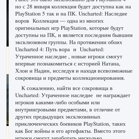
но с 28 января коллекция будет доступна как на
PlayStation 5 так и на ПК. Uncharted: Наследие
воров Коллекция — одна из многих
оригинальных игр PlayStation, которые будут
доступны на ПК, и является последним бывшим
эксклюзивом группы. На протяжении обоих
Uncharted 4: Путь вора и Uncharted:
лицензии, лиги, команды и стадионы в EA
Утраченное наследие , новые игроки смогут
FC 25
впервые познакомиться с историей Натана,
9 августа 2024
2 395
0
2
Хлои и Надин, исследуя и находя всевозможные
сокровища и предметы коллекционирования.
К сожалению, найти все сокровища в
Uncharted: Утраченное наследие не награждает
игроков какими-либо особыми или
внутриигровыми предметами, в отличие от
других предыдущих эксклюзивных
приключенческих боевиков PlayStation, таких
как Бог войны и его артефакты. Вместо этого
Как исправить ошибку Palworld EPalworld
игроки смогут заработать несколько
«Идет сохранение мира — Невозможно