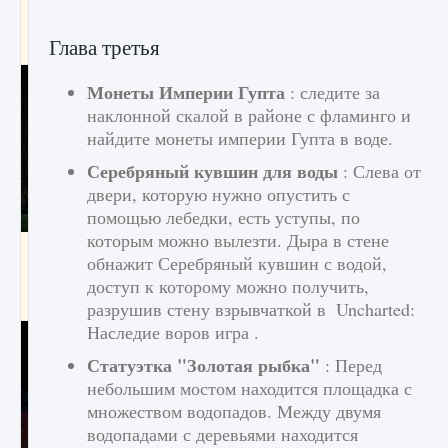
игре Creatures of Ava
Глава третья
9 августа 2024
1 164
0
0
Монеты Империи Гупта
: следите за
наклонной скалой в районе с фламинго и
найдите монеты империи Гупта в воде.
Серебряный кувшин для воды
: Слева от
двери, которую нужно опустить с
помощью лебедки, есть уступы, по
которым можно вылезти. Дыра в стене
Как исправить ошибку EA FC 25 beta,
обнажит Серебряный кувшин с водой,
которая не работает
доступ к которому можно получить,
9 августа 2024
1 370
0
0
разрушив стену взрывчаткой в ​​ Uncharted:
Наследие воров игра .
Статуэтка "Золотая рыбка"
: Перед
небольшим мостом находится площадка с
множеством водопадов. Между двумя
водопадами с деревьями находится