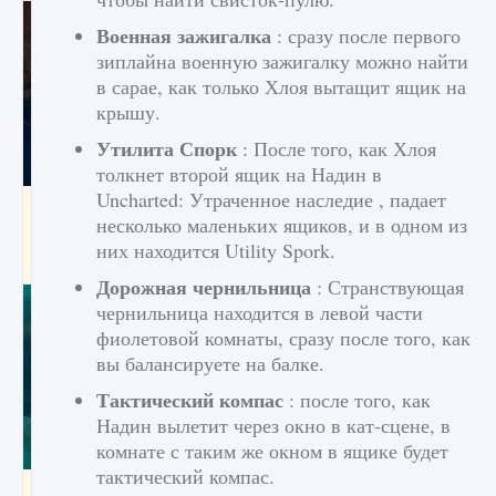
Военная зажигалка
: сразу после первого
зиплайна военную зажигалку можно найти
в сарае, как только Хлоя вытащит ящик на
крышу.
Утилита Спорк
: После того, как Хлоя
толкнет второй ящик на Надин в
Uncharted: Утраченное наследие , падает
Как разблокировать заклинание Крист в
несколько маленьких ящиков, и в одном из
Creatures of Ava
них находится Utility Spork.
9 августа 2024
1 393
0
0
Дорожная чернильница
: Странствующая
чернильница находится в левой части
фиолетовой комнаты, сразу после того, как
вы балансируете на балке.
Тактический компас
: после того, как
Надин вылетит через окно в кат-сцене, в
комнате с таким же окном в ящике будет
тактический компас.
Как приручить существ из степей Тамура в