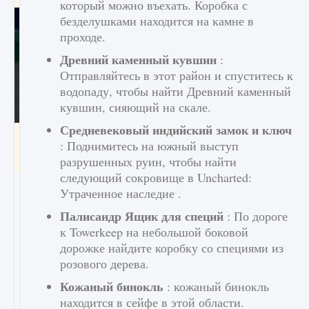
который можно въехать. Коробка с
безделушками находится на камне в
проходе.
Древний каменный кувшин
:
Отправляйтесь в этот район и спуститесь к
водопаду, чтобы найти Древний каменный
кувшин, сияющий на скале.
Средневековый индийский замок и ключ
Как включить чат в Fortnite
: Поднимитесь на южный выступ
9 августа 2024
1 335
0
0
разрушенных руин, чтобы найти
следующий сокровище в Uncharted:
Утраченное наследие .
Палисандр
Ящик для специй
: По дороге
к Towerkeep на небольшой боковой
дорожке найдите коробку со специями из
розового дерева.
Кожаный бинокль
: кожаный бинокль
находится в сейфе в этой области.