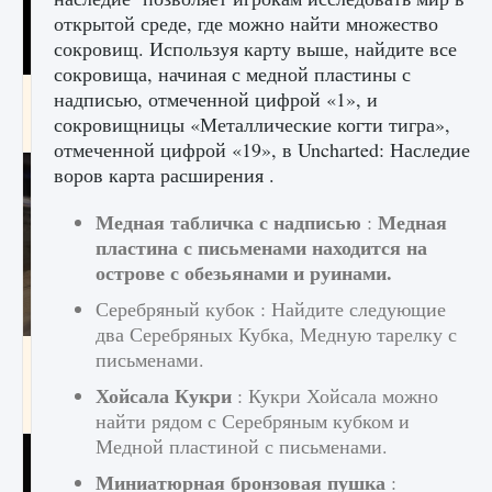
открытой среде, где можно найти множество
сокровищ. Используя карту выше, найдите все
сокровища, начиная с медной пластины с
Как получить Thunder Egg в Stardew Valley
надписью, отмеченной цифрой «1», и
сокровищницы «Металлические когти тигра»,
9 августа 2024
1 244
0
0
отмеченной цифрой «19», в Uncharted: Наследие
воров карта расширения .
Медная табличка с надписью
Медная
:
пластина с письменами находится на
острове с обезьянами и руинами.
Серебряный кубок : Найдите следующие
два Серебряных Кубка, Медную тарелку с
Как исправить неработающие награды For
письменами.
Honor
Хойсала Кукри
: Кукри Хойсала можно
9 августа 2024
1 205
0
0
найти рядом с Серебряным кубком и
Медной пластиной с письменами.
Миниатюрная бронзовая пушка
: