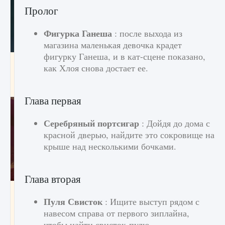
Пролог
Фигурка Ганеша
: после выхода из
магазина маленькая девочка крадет
фигурку Ганеша, и в кат-сцене показано,
Как проверить статус сервера Delta Force
как Хлоя снова достает ее.
Hawk Ops
9 августа 2024
1 286
0
0
Глава первая
Серебряный портсигар
: Дойдя до дома с
красной дверью, найдите это сокровище на
крыше над несколькими бочками.
Глава вторая
Как приручить существ джунглей Нари в
игре Creatures of Ava
Пуля Свисток
: Ищите выступ рядом с
навесом справа от первого зиплайна,
9 августа 2024
1 218
0
0
чтобы найти свисток-пулю.