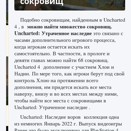
сокровищ
Подобно сокровищам, найденным в Uncharted
можно найти множество сокровищ.
4 , в
Как исправить ошибку Palworld «Идет
Uncharted: Утраченное наследие
это связано с
сохранение мира — Невозможно начать
часами дополнительного игрового процесса,
сохранение данных мира»
когда игрокам остается искать их
9 августа 2024
2 511
0
0
самостоятельно. В частности, в прологе и
девяти главах можно найти 68 сокровищ.
Uncharted 4 дополнение с участием Хлои и
Надин. По мере того, как игроки берут под свой
контроль Хлою на протяжении всего
дополнения, им придется искать все места
наверху, внизу и во всех местах между ними,
чтобы найти все места с сокровищами в
Uncharted: Утраченное наследие .
Как заработать медали лиги Clash of Clans
Uncharted: Наследие воров коллекция одна
9 августа 2024
2 599
0
1
из немногих Январь 2022 г. Выпуск видеоигры
Ранее это было эксклюзивно для PlayStation 4