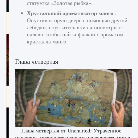
статуэтка «Золотая рыбка».
Хрустальный ароматизатор манго
:
Как создавать предметы в Creatures of Ava
Опустив вторую дверь с помощью другой
лебедки, спуститесь вниз и посмотрите
9 августа 2024
1 266
0
0
налево, чтобы найти флакон с ароматом
кристалла манго.
Глава четвертая
Как найти Гробницу Изгоев в Diablo 4
9 августа 2024
1 337
0
0
Глава четвертая от Uncharted: Утраченное
наследие позволяет игрокам исследовать мир в