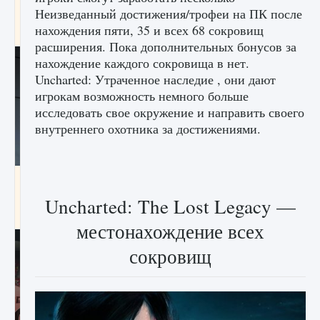
начать сохранение данных мира»
Неизведанный достижения/трофеи на ПК после
нахождения пяти, 35 и всех 68 сокровищ
9 августа 2024
2 711
0
0
расширения. Пока дополнительных бонусов за
нахождение каждого сокровища в нет.
Uncharted: Утраченное наследие , они дают
игрокам возможность немного больше
исследовать свое окружение и направить своего
внутреннего охотника за достижениями.
Все новые функции в режиме карьеры EA
FC 25
Uncharted: The Lost Legacy —
9 августа 2024
2 096
0
2
местонахождение всех
сокровищ