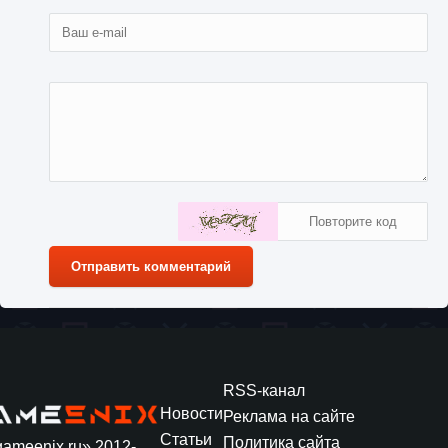
Отправить комментарий
15
1
февраля
Zaratos
0
0
392
2022