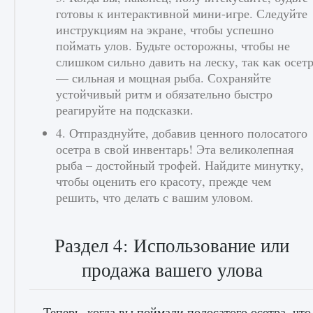
готовы к интерактивной мини-игре. Следуйте
инструкциям на экране, чтобы успешно
поймать улов. Будьте осторожны, чтобы не
слишком сильно давить на леску, так как осет
— сильная и мощная рыба. Сохраняйте
Как проверить статус сервера Delta Force
устойчивый ритм и обязательно быстро
Hawk Ops
реагируйте на подсказки.
9 августа 2024
1 286
0
0
4. Отпразднуйте, добавив ценного полосатого
осетра в свой инвентарь! Эта великолепная
рыба – достойный трофей. Найдите минутку,
чтобы оценить его красоту, прежде чем
решить, что делать с вашим уловом.
Раздел 4: Использование или
продажа вашего улова
Как приручить существ джунглей Нари в
игре Creatures of Ava
9 августа 2024
1 218
0
0
Теперь, когда вы поймали полосатого осетра, что