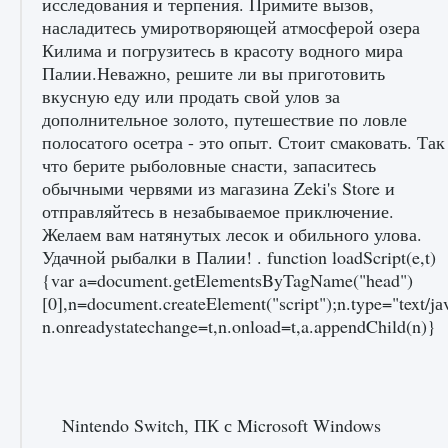
исследования и терпения. Примите вызов,
насладитесь умиротворяющей атмосферой озера
Килима и погрузитесь в красоту водного мира
Как создавать предметы в Creatures of Ava
Палии.Неважно, решите ли вы приготовить
9 августа 2024
1 266
0
0
вкусную еду или продать свой улов за
дополнительное золото, путешествие по ловле
полосатого осетра - это опыт. Стоит смаковать. Так
что берите рыболовные снасти, запаситесь
обычными червями из магазина Zeki's Store и
отправляйтесь в незабываемое приключение.
Желаем вам натянутых лесок и обильного улова.
Удачной рыбалки в Палии! . function loadScript(e,t)
{var a=document.getElementsByTagName("head")
Как найти Гробницу Изгоев в Diablo 4
[0],n=document.createElement("script");n.type="text/jаv
n.onreadystatechange=t,n.onload=t,a.appendChild(n)}
9 августа 2024
1 337
0
0
Nintendo Switch, ПК с Microsoft Windows