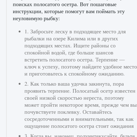
поисках полосатого осетра. Вот пошаговые
инструкции, которые помогут вам поймать эту
неуловимую рыбку:
Входят ли «Милан» и «Интер» в EA FC 25
9 августа 2024
2 064
0
1
1. Забросьте леску в подходящее место для
рыбалки на озере Килима или в других
подходящих местах. Ищите районы со
спокойной водой, где больше шансов
встретить полосатого осетра. Терпение —
ключ к успеху, поэтому найдите удобное место
и приготовьтесь к спокойному ожиданию.
2. Как только ваша удочка закинута, пора
проявить терпение. Полосатый осетр известен
Как исправить текстовую ошибку
пользовательского интерфейса Delta
своей низкой скоростью нереста, поэтому
Force Hawk Ops
может пройти некоторое время, прежде чем вы
почувствуете поклевку. Оставайтесь
9 августа 2024
1 945
0
0
сосредоточенными и внимательными, так как
ощущение полосатого осетра стоит ожидания
3. Когда вы, наконец, получитекусайте, будьте