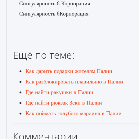
Сингулярность 6 Корпорация
Сингулярность 6Корпорация
Как получить Thunder Egg в Stardew Valley
9 августа 2024
1 244
0
0
Ещё по теме:
Как дарить подарки жителям Палии
Как разблокировать плавильню в Палии
Где найти ракушки в Палии
Как исправить неработающие награды For
Где найти рюкзак Зеки в Палии
Honor
Как поймать голубого марлина в Палии
9 августа 2024
1 205
0
0
Комментарии