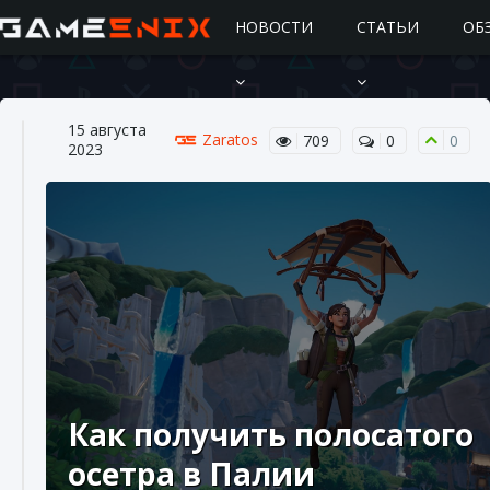
НОВОСТИ
СТАТЬИ
ОБ
15 августа
Zaratos
709
0
0
2023
Подробное руководство по получению
самоцветов Brawl Stars
10 августа 2024
2 685
0
1
Как получить полосатого
осетра в Палии