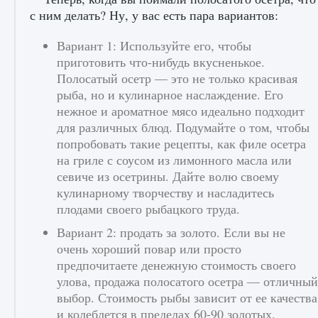
с ним делать? Ну, у вас есть пара вариантов:
Вариант 1: Используйте его, чтобы
приготовить что-нибудь вкусненькое.
Полосатый осетр — это не только красивая
рыба, но и кулинарное наслаждение. Его
нежное и ароматное мясо идеально подходит
для различных блюд. Подумайте о том, чтобы
Как разблокировать заклинание Крист в
попробовать такие рецепты, как филе осетра
Creatures of Ava
на гриле с соусом из лимонного масла или
9 августа 2024
1 393
0
0
севиче из осетрины. Дайте волю своему
кулинарному творчеству и насладитесь
плодами своего рыбацкого труда.
Вариант 2: продать за золото. Если вы не
очень хороший повар или просто
предпочитаете денежную стоимость своего
улова, продажа полосатого осетра — отличный
выбор. Стоимость рыбы зависит от ее качества
и колеблется в пределах 60-90 золотых.
Как приручить существ из степей Тамура в