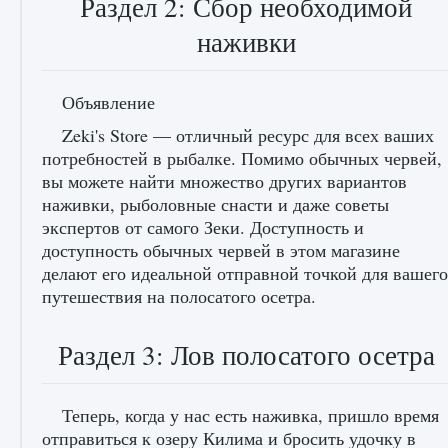
Раздел 2: Сбор необходимой
начать сохранение данных мира»
наживки
9 августа 2024
2 711
0
0
Объявление
Zeki's Store — отличный ресурс для всех ваших
потребностей в рыбалке. Помимо обычных червей,
вы можете найти множество других вариантов
наживки, рыболовные снасти и даже советы
экспертов от самого Зеки. Доступность и
доступность обычных червей в этом магазине
Все новые функции в режиме карьеры EA
FC 25
делают его идеальной отправной точкой для вашего
путешествия на полосатого осетра.
9 августа 2024
2 096
0
2
Раздел 3: Лов полосатого осетра
Теперь, когда у нас есть наживка, пришло время
отправиться к озеру Килима и бросить удочку в