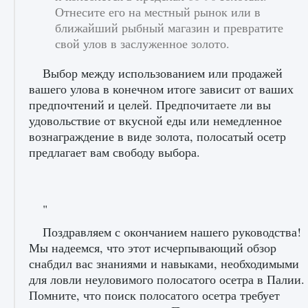
игре Creatures of Ava
Отнесите его на местный рынок или в
ближайший рыбный магазин и превратите
9 августа 2024
1 164
0
0
свой улов в заслуженное золото.
Выбор между использованием или продажей
вашего улова в конечном итоге зависит от ваших
предпочтений и целей. Предпочитаете ли вы
удовольствие от вкусной еды или немедленное
вознаграждение в виде золота, полосатый осетр
предлагает вам свободу выбора.
Как исправить ошибку EA FC 25 beta,
которая не работает
9 августа 2024
1 370
0
0
"
Поздравляем с окончанием нашего руководства!
Мы надеемся, что этот исчерпывающий обзор
снабдил вас знаниями и навыками, необходимыми
для ловли неуловимого полосатого осетра в Палии.
Помните, что поиск полосатого осетра требует