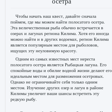
осетра
Чтобы начать наш квест, давайте сначала
поймем, где мы можем найти полосатого осетра.
Эта величественная рыба обычно встречается в
озерах и лагунах региона Килима. Хотя его иногда
можно найти и в других водоемах, регион Килима
лицензии, лиги, команды и стадионы в EA
является популярным местом для рыболовов,
FC 25
ищущих эту неуловимую красоту.
9 августа 2024
2 395
0
2
Одним из самых известных мест нереста
полосатого осетра является Рыбацкая лагуна. Его
спокойные воды и обилие водной жизни делают его
идеальным местом для размножения осетровых.
Однако не ограничивайте себя только одним
местом. Изучение других озер и лагун в районе
Килимы увеличит ваши шансы встретить эту
редкую рыбу.
Как исправить ошибку Palworld EPalworld
«Идет сохранение мира — Невозможно