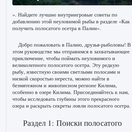
». Найдите лучшие внутриигровые советы по
добавлению этой неуловимой рыбы в разделе «Как
получить полосатого осетра в Палии».
Как исправить ошибку Palworld «Идет
сохранение мира — Невозможно начать
сохранение данных мира»
Добро пожаловать в Палию, друзья-рыболовы! В
этом руководстве мы отправимся в захватывающее
9 августа 2024
2 511
0
0
приключение, чтобы поймать неуловимого и
великолепного полосатого осетра. Эту редкую
рыбу, известную своими светлыми полосами и
низкой скоростью нереста, можно найти в
безмятежном и живописном регионе Килима,
особенно в озере Килима. Присоединяйтесь к нам,
чтобы исследовать глубины этого прекрасного
озера и раскрыть секреты ловли полосатого осетра.
Как заработать медали лиги Clash of Clans
Раздел 1: Поиски полосатого
9 августа 2024
2 599
0
1