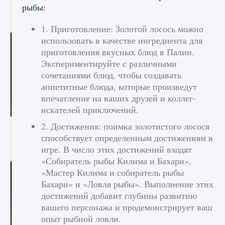
рыбы:
игре Creatures of Ava
9 августа 2024
1 164
0
0
1. Приготовление: Золотой лосось можно
использовать в качестве ингредиента для
приготовления вкусных блюд в Палии.
Экспериментируйте с различными
сочетаниями блюд, чтобы создавать
аппетитные блюда, которые произведут
впечатление на ваших друзей и коллег-
искателей приключений.
2. Достижения: поимка золотистого лосося
Как исправить ошибку EA FC 25 beta,
которая не работает
способствует определенным достижениям в
игре. В число этих достижений входят
9 августа 2024
1 370
0
0
«Собиратель рыбы Килима и Бахари»,
«Мастер Килима и собиратель рыбы
Бахари» и «Ловля рыбы». Выполнение этих
достижений добавит глубины развитию
вашего персонажа и продемонстрирует ваш
опыт рыбной ловли.