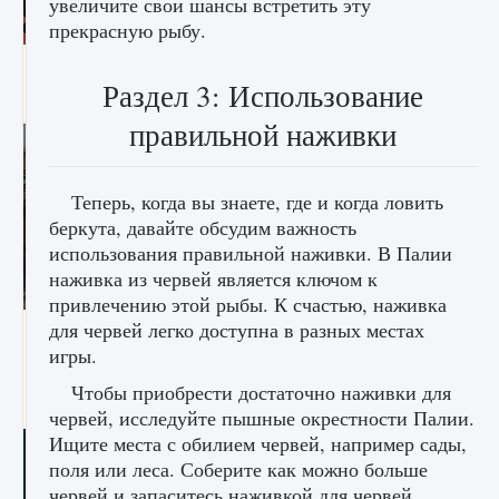
увеличите свои шансы встретить эту
прекрасную рыбу.
Входят ли «Милан» и «Интер» в EA FC 25
Раздел 3: Использование
9 августа 2024
2 064
0
1
правильной наживки
Теперь, когда вы знаете, где и когда ловить
беркута, давайте обсудим важность
использования правильной наживки. В Палии
наживка из червей является ключом к
привлечению этой рыбы. К счастью, наживка
для червей легко доступна в разных местах
Как исправить текстовую ошибку
пользовательского интерфейса Delta
игры.
Force Hawk Ops
Чтобы приобрести достаточно наживки для
9 августа 2024
1 945
0
0
червей, исследуйте пышные окрестности Палии.
Ищите места с обилием червей, например сады,
поля или леса. Соберите как можно больше
червей и запаситесь наживкой для червей,