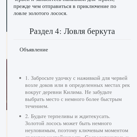
прежде чем отправиться в приключение по
ловле золотого лосося.
Раздел 4: Ловля беркута
Как проверить статус сервера Delta Force
Hawk Ops
Объявление
9 августа 2024
1 286
0
0
1. Забросьте удочку с наживкой для червей
возле доков или в определенных местах рек
вокруг деревни Килима. Не забудьте
выбрать место с немного более быстрым
течением.
2. Будьте терпеливы и ждитекусать.
Как приручить существ джунглей Нари в
игре Creatures of Ava
Золотой лосось может быть немного
неуловимым, поэтому ключевым моментом
9 августа 2024
1 218
0
0