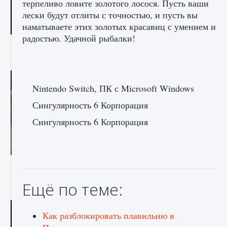
терпеливо ловите золотого лосося. Пусть ваши
лески будут отлиты с точностью, и пусть вы
наматываете этих золотых красавиц с умением и
радостью. Удачной рыбалки!
Как получить Thunder Egg в Stardew Valley
9 августа 2024
1 244
0
0
Nintendo Switch, ПК с Microsoft Windows
Сингулярность 6 Корпорация
Сингулярность 6 Корпорация
Как исправить неработающие награды For
Honor
Ещё по теме:
9 августа 2024
1 205
0
0
Как разблокировать плавильню в