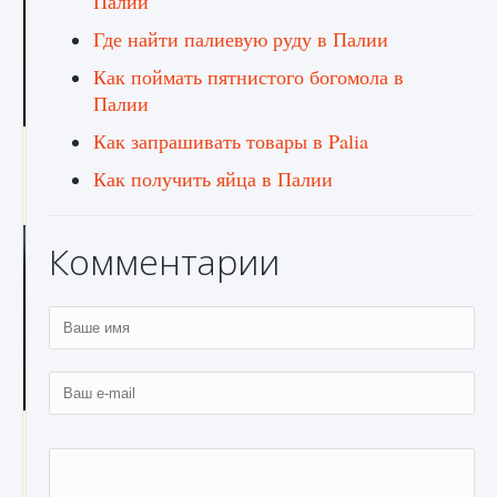
Палии
Где найти палиевую руду в Палии
Как поймать пятнистого богомола в
Палии
Как запрашивать товары в Palia
Как разблокировать чертеж счастливого
оружия в MW3 и Warzone
Как получить яйца в Палии
9 августа 2024
1 151
0
0
Комментарии
Все новые функции Ultimate Team в EA FC
25
9 августа 2024
1 297
0
0