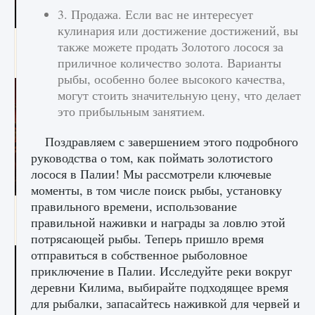
3. Продажа. Если вас не интересует
кулинария или достижение достижений, вы
Как создавать предметы в Creatures of Ava
также можете продать Золотого лосося за
приличное количество золота. Варианты
9 августа 2024
1 266
0
0
рыбы, особенно более высокого качества,
могут стоить значительную цену, что делает
это прибыльным занятием.
Поздравляем с завершением этого подробного
руководства о том, как поймать золотистого
лосося в Палии! Мы рассмотрели ключевые
моменты, в том числе поиск рыбы, установку
правильного времени, использование
Как найти Гробницу Изгоев в Diablo 4
правильной наживки и награды за ловлю этой
9 августа 2024
1 337
0
0
потрясающей рыбы. Теперь пришло время
отправиться в собственное рыболовное
приключение в Палии. Исследуйте реки вокруг
деревни Килима, выбирайте подходящее время
для рыбалки, запасайтесь наживкой для червей и