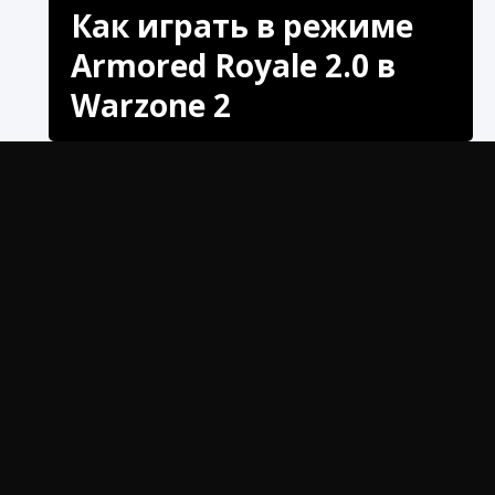
Как играть в режиме
Armored Royale 2.0 в
Warzone 2
Как играть в режим Armored Royale 2.0 в
Warzone 2 с помощью нашего экспертного
руководства. Изучите тактику, стратегию.
Добро пожаловать в режим Armored Royale 2.0
в Warzone 2! Этот захватывающий игровой
режим представляет новый уровень стратегии и
боевых действий на транспортных средствах,
которые будут держать вас в напряжении. В этом
руководстве мы познакомим вас с ключевыми
аспектами режима, от первоначального
появления до модернизации вашего автомобиля
MRAP.