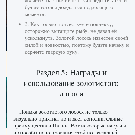
является настойчивость. Сосредоточьтесь и
будьте готовы дождаться подходящего
момента.
3. Как только почувствуете поклевку,
осторожно вытащите рыбу, не давая ей
ускользнуть. Золотой лосось известен своей
силой и ловкостью, поэтому будьте начеку и
держите твердую руку.
Как разблокировать заклинание Крист в
Creatures of Ava
Раздел 5: Награды и
9 августа 2024
1 393
0
0
использование золотистого
лосося
Поимка золотистого лосося не только
визуально приятна, но и дает дополнительные
преимущества в Палии. Вот некоторые награды
и способы использования этой потрясающей
Как приручить существ из степей Тамура в