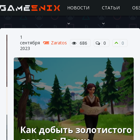
НОВОСТИ
СТАТЬИ
ОБ
1
сентября
Zaratos
686
0
0
2023
Подробное руководство по получению
самоцветов Brawl Stars
10 августа 2024
2 685
0
1
Как добыть золотистого