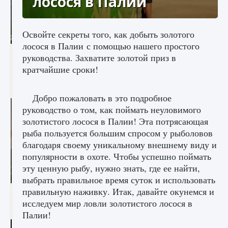
лосося в Палии
Освойте секреты того, как добыть золотого
лосося в Палии с помощью нашего простого
Как исправить ошибку Palworld «Идет
руководства. Захватите золотой приз в
сохранение мира — Невозможно начать
кратчайшие сроки!
сохранение данных мира»
9 августа 2024
2 511
0
0
Добро пожаловать в это подробное
руководство о том, как поймать неуловимого
золотистого лосося в Палии! Эта потрясающая
рыба пользуется большим спросом у рыболовов
благодаря своему уникальному внешнему виду и
популярности в охоте. Чтобы успешно поймать
эту ценную рыбу, нужно знать, где ее найти,
выбрать правильное время суток и использовать
правильную наживку. Итак, давайте окунемся и
Как заработать медали лиги Clash of Clans
исследуем мир ловли золотистого лосося в
9 августа 2024
2 599
0
1
Палии!