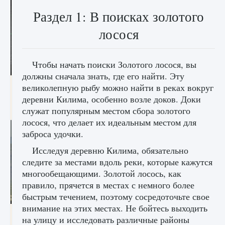
Раздел 1: В поисках золотого
лосося
Чтобы начать поиски Золотого лосося, вы
должны сначала знать, где его найти. Эту
лицензии, лиги, команды и стадионы в EA
великолепную рыбу можно найти в реках вокруг
FC 25
деревни Килима, особенно возле доков. Доки
служат популярным местом сбора золотого
9 августа 2024
2 395
0
2
лосося, что делает их идеальным местом для
заброса удочки.
Исследуя деревню Килима, обязательно
следите за местами вдоль реки, которые кажутся
многообещающими. Золотой лосось, как
правило, прячется в местах с немного более
быстрым течением, поэтому сосредоточьте свое
внимание на этих местах. Не бойтесь выходить
Как исправить ошибку Palworld EPalworld
на улицу и исследовать различные районы
«Идет сохранение мира — Невозможно