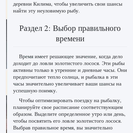
деревни Килима, чтобы увеличить свои шансы
начать сохранение данных мира»
найти эту неуловимую рыбу.
9 августа 2024
2 711
0
0
Раздел 2: Выбор правильного
времени
Время имеет решающее значение, когда дело
доходит до ловли золотистого лосося. Эти рыбы
активны только в утренние и дневные часы. Они
Все новые функции в режиме карьеры EA
предпочитают тепло солнца, и рыбалка в эти
FC 25
часы значительно увеличивает ваши шансы на
9 августа 2024
2 096
0
2
успешную поимку.
Чтобы оптимизировать поездку на рыбалку,
планируйте свое расписание соответствующим
образом. Выделите определенное утро или день,
чтобы посвятить его ловле золотистого лосося.
Выбрав правильное время, вы значительно