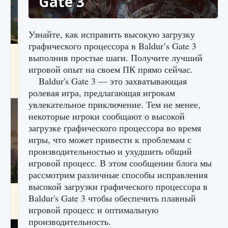
Gate 3
Узнайте, как исправить высокую загрузку
графического процессора в Baldur’s Gate 3
Как исправить ошибку Palworld «Идет
выполнив простые шаги. Получите лучший
сохранение мира — Невозможно начать
игровой опыт на своем ПК прямо сейчас.
сохранение данных мира»
Baldur's Gate 3 — это захватывающая
9 августа 2024
2 511
0
0
ролевая игра, предлагающая игрокам
увлекательное приключение. Тем не менее,
некоторые игроки сообщают о высокой
загрузке графического процессора во время
игры, что может привести к проблемам с
производительностью и ухудшить общий
игровой процесс. В этом сообщении блога мы
рассмотрим различные способы исправления
высокой загрузки графического процессора в
Как заработать медали лиги Clash of Clans
Baldur's Gate 3 чтобы обеспечить плавный
игровой процесс и оптимальную
9 августа 2024
2 599
0
1
производительность.