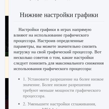
игре Creatures of Ava
9 августа 2024
1 164
0
0
Нижние настройки графики
Настройки графики в играх напрямую
влияют на использование графического
процессора. Настроив определенные
параметры, вы можете значительно снизить
нагрузку на свой графический процессор. Вот
несколько советов о том, какие настройки
Как исправить ошибку EA FC 25 beta,
следует понизить для максимального снижения
которая не работает
использования графического процессора:
9 августа 2024
1 370
0
0
1. Установите разрешение на более низкое
значение. Более низкие разрешения
требуют меньше мощности графического
процессора.
2. Уменьшите настройки сглаживания,