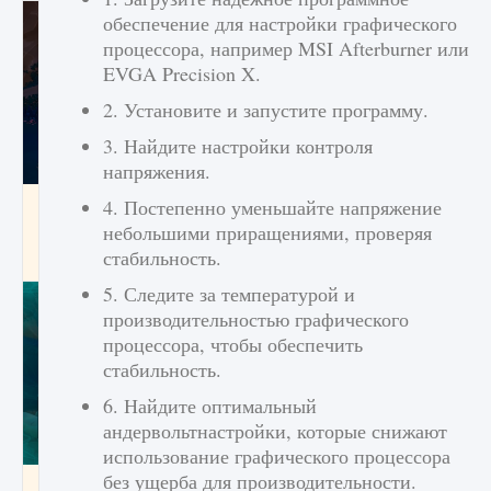
обеспечение для настройки графического
процессора, например MSI Afterburner или
EVGA Precision X.
2. Установите и запустите программу.
3. Найдите настройки контроля
напряжения.
Как разблокировать заклинание Крист в
4. Постепенно уменьшайте напряжение
Creatures of Ava
небольшими приращениями, проверяя
стабильность.
9 августа 2024
1 393
0
0
5. Следите за температурой и
производительностью графического
процессора, чтобы обеспечить
стабильность.
6. Найдите оптимальный
андервольтнастройки, которые снижают
использование графического процессора
без ущерба для производительности.
Как приручить существ из степей Тамура в