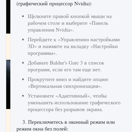
(графический процессор Nvidia):
Щелкните правой кнопкой мыши на
рабочем столе и выберите «Панель
управления Nvidia».
Перейдите к «Управлению настройками
Как разблокировать чертеж счастливого
оружия в MW3 и Warzone
3D» и нажмите на вкладку «Настройки
программы».
9 августа 2024
1 151
0
0
Добавьте Baldur's Gate 3 в список
программ, если его там еще нет.
Прокрутите вниз и найдите опцию
«Вертикальная синхронизация».
Установите «Адаптивный», чтобы
уменьшить использование графического
процессора без разрывов экрана.
Все новые функции Ultimate Team в EA FC
25
3. Переключитесь в оконный режим или
режим окна без полей:
9 августа 2024
1 297
0
0