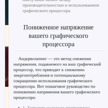
производительностью и использованием
графического процессора.
Пониженное напряжение
Как проверить статус сервера Delta Force
вашего графического
Hawk Ops
9 августа 2024
1 286
0
0
процессора
Андервольтинг — это метод снижения
напряжения, подаваемого на ваш графический
процессор, что приводит к снижению
энергопотребления и потенциальному
сокращению использования графического
процессора. Вот пошаговое руководство по
понижению напряжения вашего графического
Как приручить существ джунглей Нари в
игре Creatures of Ava
процессора:
9 августа 2024
1 218
0
0
1. Загрузите надежное программное