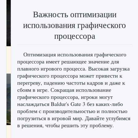
Важность оптимизации
использования графического
процессора
лицензии, лиги, команды и стадионы в EA
Оптимизация использования графического
FC 25
процессора имеет решающее значение для
9 августа 2024
2 395
0
2
плавного игрового процесса. Высокая загрузка
графического процессора может привести к
перегреву, падению частоты кадров и даже к
сбоям в игре. Сокращая использование
графического процессора, игроки могут
наслаждаться Baldur's Gate 3 без каких-либо
проблем с производительностью и полностью
погрузиться в игровой мир. Давайте углубимся
в решения, чтобы решить эту проблему.
Как исправить ошибку Palworld EPalworld
«Идет сохранение мира — Невозможно