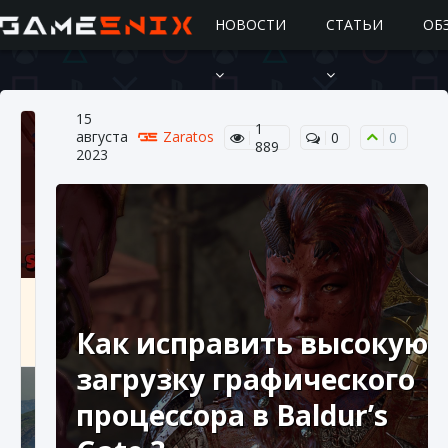
НОВОСТИ
СТАТЬИ
ОБ
15
1
августа
Zaratos
0
0
889
2023
Подробное руководство по получению
самоцветов Brawl Stars
Как исправить высокую
10 августа 2024
2 685
0
1
загрузку графического
процессора в Baldur’s