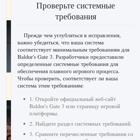
Проверьте системные
начать сохранение данных мира»
требования
9 августа 2024
2 711
0
0
Прежде чем углубляться в исправления,
важно убедиться, что ваша система
соответствует минимальным требованиям для
Baldur's Gate 3. Разработчики предоставили
определенные системные требования для
обеспечения плавного игрового процесса.
Чтобы проверить, соответствует ли ваша
Все новые функции в режиме карьеры EA
FC 25
система этим требованиям:
9 августа 2024
2 096
0
2
1. Откройте официальный веб-сайт
Baldur's Gate 3 или страницу игровой
платформы.
2. Найдите раздел системных требований.
3. Сравните перечисленные требования со