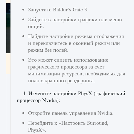
Запустите Baldur’s Gate 3.
Зайдите в настройки графики или меню
опций.
Найдите настройки режима отображения
и переключитесь в оконный режим или
режим без полей.
Как включить чат в Fortnite
Это может снизить использование
графического процессора за счет
9 августа 2024
1 335
0
0
минимизации ресурсов, необходимых для
полноэкранного рендеринга.
4. Измените настройки PhysX (графический
процессор Nvidia):
Откройте панель управления Nvidia.
Перейдите к «Настроить Surround,
PhysX».