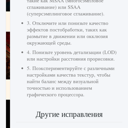
такие как MSAA (многосэмпловое
сглаживание) или SSAA
(суперсэмплинговое сглаживание).
Как создавать предметы в Creatures of Ava
3. Отключите или понизьте качество
9 августа 2024
1 266
0
0
эффектов постобработки, таких как
размытие в движении или окклюзия
окружающей среды.
4. Понизьте уровень детализации (LOD)
или настройки расстояния прорисовки.
5. Поэкспериментируйте с различными
настройками качества текстур, чтобы
найти баланс между визуальной
Как найти Гробницу Изгоев в Diablo 4
точностью и использованием
графического процессора.
9 августа 2024
1 337
0
0
Другие исправления