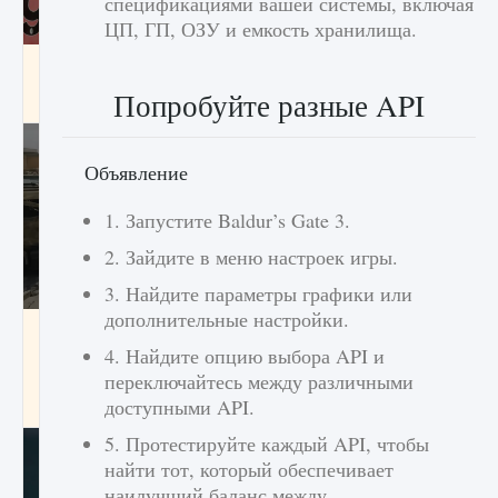
спецификациями вашей системы, включая
ЦП, ГП, ОЗУ и емкость хранилища.
Входят ли «Милан» и «Интер» в EA FC 25
Попробуйте разные API
9 августа 2024
2 064
0
1
Объявление
1. Запустите Baldur’s Gate 3.
2. Зайдите в меню настроек игры.
3. Найдите параметры графики или
дополнительные настройки.
Как исправить текстовую ошибку
пользовательского интерфейса Delta
4. Найдите опцию выбора API и
Force Hawk Ops
переключайтесь между различными
доступными API.
9 августа 2024
1 945
0
0
5. Протестируйте каждый API, чтобы
найти тот, который обеспечивает
наилучший баланс между