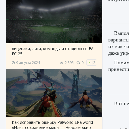
Выполн
варианты
их как ч
лицензии, лиги, команды и стадионы в EA
даже укр
FC 25
Помимо
9 августа 2024
2 395
0
2
принести
Вот не
Как исправить ошибку Palworld EPalworld
«Идет сохранение мира — Невозможно