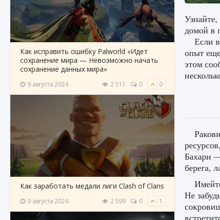
Узнайте,
домой в 
Если в
Как исправить ошибку Palworld «Идет
опыт еще
сохранение мира — Невозможно начать
этом соо
сохранение данных мира»
нескольк
9 августа 2024
2 511
0
0
Ракови
ресурсов
Бахари —
берега, 
Имейте
Как заработать медали лиги Clash of Clans
Не забуд
9 августа 2024
2 599
0
1
сокровищ
встретит