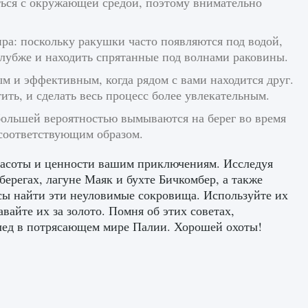
аться с окружающей средой, поэтому внимательно
ра: поскольку ракушки часто появляются под водой,
глубже и находить спрятанные под волнами раковины.
ым и эффективным, когда рядом с вами находится друг.
ть, и сделать весь процесс более увлекательным.
большей вероятностью вымываются на берег во время
 соответствующим образом.
асоты и ценности вашим приключениям. Исследуя
ерегах, лагуне Маяк и бухте Бичкомбер, а также
сы найти эти неуловимые сокровища. Используйте их
вайте их за золото. Помня об этих советах,
след в потрясающем мире Палии. Хорошей охоты!