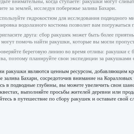
удьте внимательны, когда ступаете: ракушки могут слив
ите за землей, исследуя побережье залива Бахари.
спользуйте гидрокостюм для исследования подводного ми
ировка водолазного костюма позволит вам погружаться 
ригласите друга: сбор ракушек может быть более приятн
могут помочь найти ракушки, которые вы могли пропусти
роверяйте береговую линию во время отлива: ракушки с 
ива, поэтому планируйте свои экспедиции за ракушками
ии ракушки являются ценным ресурсом, добавляющим кр
е залива Бахари, сосредоточив внимание на Коралловых б
сь в подводные глубины, вы можете увеличить свои шан
 квестах, выполняйте просьбы жителей деревни или прода
йтесь в путешествие по сбору ракушек и оставьте свой 