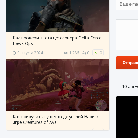
Как проверить статус сервера Delta Force
Hawk Ops
9 августа 2024
1 286
0
0
Отправ
10 авгу
Как приручить существ джунглей Нари в
игре Creatures of Ava
9 августа 2024
1 218
0
0