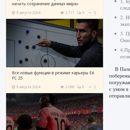
1. Б
начать сохранение данных мира»
след
9 августа 2024
2 711
0
0
2. И
экип
3. П
Они 
4.П
отл
В Пал
Все новые функции в режиме карьеры EA
побережь
FC 25
погружая
9 августа 2024
2 096
0
2
с умом в
отправля