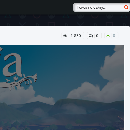
1 830
0
0