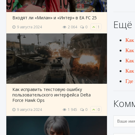
Входят ли «Милан» и «Интер» в EA FC 25
Ещё 
9 августа 2024
2 064
0
1
Как
Как
Как
Как
Где
Как исправить текстовую ошибку
пользовательского интерфейса Delta
Ком
Force Hawk Ops
9 августа 2024
1 945
0
0