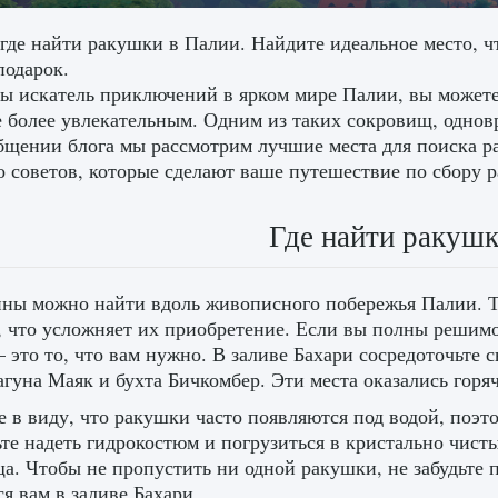
 где найти ракушки в Палии. Найдите идеальное место, ч
подарок.
ы искатель приключений в ярком мире Палии, вы можете
 более увлекательным. Одним из таких сокровищ, однов
бщении блога мы рассмотрим лучшие места для поиска ра
о советов, которые сделают ваше путешествие по сбору 
Где найти ракушк
ны можно найти вдоль живописного побережья Палии. Те
, что усложняет их приобретение. Если вы полны решим
 это то, что вам нужно. В заливе Бахари сосредоточьте 
лагуна Маяк и бухта Бичкомбер. Эти места оказались гор
 в виду, что ракушки часто появляются под водой, поэт
ьте надеть гидрокостюм и погрузиться в кристально чис
а. Чтобы не пропустить ни одной ракушки, не забудьте
ся вам в заливе Бахари.