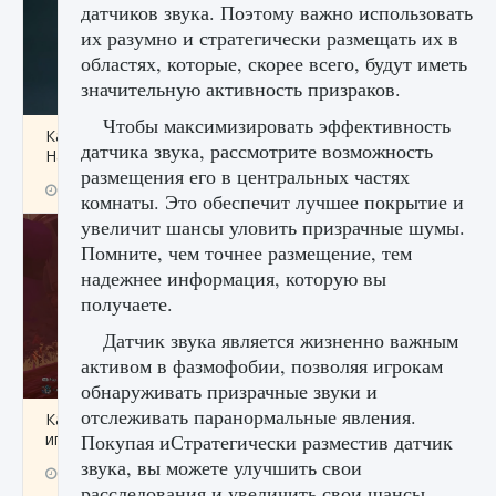
датчиков звука. Поэтому важно использовать
их разумно и стратегически размещать их в
областях, которые, скорее всего, будут иметь
значительную активность призраков.
Чтобы максимизировать эффективность
Как проверить статус сервера Delta Force
датчика звука, рассмотрите возможность
Hawk Ops
размещения его в центральных частях
9 августа 2024
1 286
0
0
комнаты. Это обеспечит лучшее покрытие и
увеличит шансы уловить призрачные шумы.
Помните, чем точнее размещение, тем
надежнее информация, которую вы
получаете.
Датчик звука является жизненно важным
активом в фазмофобии, позволяя игрокам
обнаруживать призрачные звуки и
отслеживать паранормальные явления.
Как приручить существ джунглей Нари в
игре Creatures of Ava
Покупая иСтратегически разместив датчик
звука, вы можете улучшить свои
9 августа 2024
1 218
0
0
расследования и увеличить свои шансы