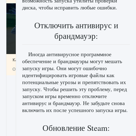
возможность запуска утилиты проверки
диска, чтобы исправить любые ошибки.
Отключить антивирус и
брандмауэр:
Иногда антивирусное программное
Как включить чат в Fortnite
обеспечение и брандмауэры могут мешать
запуску игры. Они могут ошибочно
9 августа 2024
1 335
0
0
идентифицировать игровые файлы как
потенциальные угрозы и препятствовать их
запуску. Чтобы решить эту проблему, перед
запуском игры временно отключите
антивирус и брандмауэр. Не забудьте снова
включить их после успешного запуска игры.
Обновление Steam: