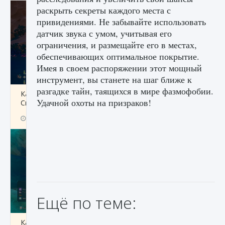
раскрыть секреты каждого места с
привидениями. Не забывайте использовать
датчик звука с умом, учитывая его
ограничения, и размещайте его в местах,
обеспечивающих оптимальное покрытие.
Имея в своем распоряжении этот мощный
инструмент, вы станете на шаг ближе к
разгадке тайн, таящихся в мире фазмофобии.
Как разблокировать заклинание Крист в
Удачной охоты на призраков!
Creatures of Ava
9 августа 2024
1 393
0
0
Ещё по теме:
Как приручить существ из степей Тамура в