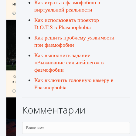
Как играть в фазмофобию в
игре Creatures of Ava
виртуальной реальности
9 августа 2024
1 164
0
0
Как использовать проектор
D.O.T.S в Phasmophobia
Как решить проблему уязвимости
при фазмофобии
Как выполнить задание
«Выживание сильнейшего» в
фазмофобии
Как исправить ошибку EA FC 25 beta,
Как включить головную камеру в
которая не работает
Phasmophobia
9 августа 2024
1 370
0
0
Комментарии