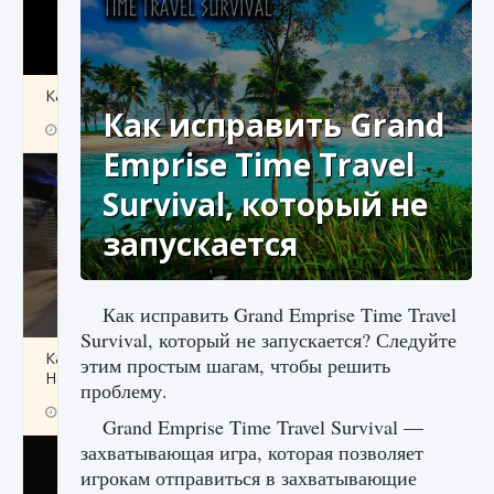
Как получить Thunder Egg в Stardew Valley
Как исправить Grand
9 августа 2024
1 244
0
0
Emprise Time Travel
Survival, который не
запускается
Как исправить Grand Emprise Time Travel
Survival, который не запускается? Следуйте
Как исправить неработающие награды For
этим простым шагам, чтобы решить
Honor
проблему.
9 августа 2024
1 205
0
0
Grand Emprise Time Travel Survival —
захватывающая игра, которая позволяет
игрокам отправиться в захватывающие