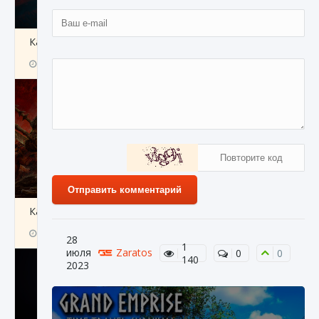
Как создавать предметы в Creatures of Ava
9 августа 2024
1 266
0
0
Отправить комментарий
Как найти Гробницу Изгоев в Diablo 4
9 августа 2024
1 337
0
0
28
1
июля
Zaratos
0
0
140
2023