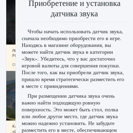
Приобретение и установка
датчика звука
Чтобы начать использовать датчик звука,
сначала необходимо приобрести его в игре.
Находясь в магазине оборудования, вы
лицензии, лиги, команды и стадионы в EA
можете найти датчик звука в категории
FC 25
«Звук». Убедитесь, что у вас достаточно
игровой валюты для совершения покупки.
9 августа 2024
2 395
0
2
После того, как вы приобрели датчик звука,
пришло время стратегически разместить его
в месте с привидениями.
При размещении датчика звука очень
важно найти подходящую ровную
поверхность. Это может быть стол, полка
или любое другое место, где датчик звука
можно надежно установить. Не забудьте
Как исправить ошибку Palworld EPalworld
разместить его в месте, обеспечивающем
«Идет сохранение мира — Невозможно