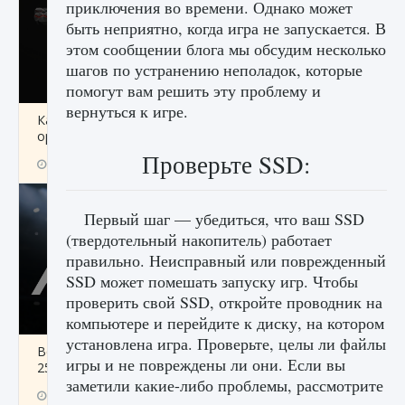
приключения во времени. Однако может
быть неприятно, когда игра не запускается. В
этом сообщении блога мы обсудим несколько
шагов по устранению неполадок, которые
помогут вам решить эту проблему и
вернуться к игре.
Как разблокировать чертеж счастливого
оружия в MW3 и Warzone
Проверьте SSD:
9 августа 2024
1 151
0
0
Первый шаг — убедиться, что ваш SSD
(твердотельный накопитель) работает
правильно. Неисправный или поврежденный
SSD может помешать запуску игр. Чтобы
проверить свой SSD, откройте проводник на
компьютере и перейдите к диску, на котором
установлена ​​игра. Проверьте, целы ли файлы
Все новые функции Ultimate Team в EA FC
игры и не повреждены ли они. Если вы
25
заметили какие-либо проблемы, рассмотрите
9 августа 2024
1 297
0
0