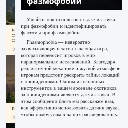
фазмофобии
Узнайте, как использовать датчик звука
при фазмофобии и идентифицировать
Как исправить ошибку Palworld «Идет
фантомы при фазмофобии.
сохранение мира — Невозможно начать
сохранение данных мира»
Phasmophobia — невероятно
захватывающая и захватывающая игра,
9 августа 2024
2 511
0
0
которая переносит игроков в мир
паранормальных исследований. Благодаря
реалистичной механике и жуткой атмосфере
игрокам предстоит раскрыть тайны локаций
с привидениями. Одним из основных
инструментов в вашем арсенале охотников
за привидениями является датчик звука. В
этом сообщении блога мы расскажем вам,
как эффективно использовать датчик звука,
Как заработать медали лиги Clash of Clans
чтобы помочь вам в ваших расследованиях.
9 августа 2024
2 599
0
1