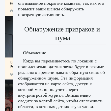
оптимальное покрытие комнаты, так как это
начать сохранение данных мира»
повысит ваши шансы обнаружить
9 августа 2024
2 711
0
0
призрачную активность.
Обнаружение призраков и
шума
Объявление
Когда вы перемещаетесь по локации с
Все новые функции в режиме карьеры EA
привидениями, датчик звука будет в режиме
FC 25
реального времени давать обратную связь об
9 августа 2024
2 096
0
2
обнаруженном шуме. Эта информация
отображается на карте сайта, доступ к
которой можно получить через
внутриигровой журнал. Внимательно
следите за картой сайта, чтобы отслеживать
области, в которых датчик звука уловил