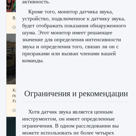
активность.
Кроме того, монитор датчика звука,
устройство, подключенное к датчику звука,
Входят ли «Милан» и «Интер» в EA FC 25
будет отображать показания обнаруженного
9 августа 2024
2 064
0
1
шума. Этот монитор имеет решающее
значение для определения интенсивности
звука и определения того, связан ли он с
призраками или вызван членами вашей
команды.
Как исправить текстовую ошибку
Ограничения и рекомендации
пользовательского интерфейса Delta
Force Hawk Ops
9 августа 2024
1 945
0
Хотя датчик звука является ценным
0
инструментом, он имеет определенные
ограничения. В одном расследовании вы
можете использовать не более четырех