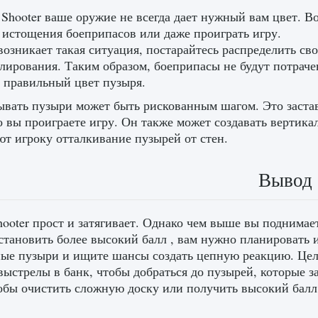
 Shooter ваше оружие не всегда дает нужный вам цвет. В
 истощения боеприпасов или даже проиграть игру.
возникает такая ситуация, постарайтесь распределить св
лирования. Таким образом, боеприпасы не будут потраче
 правильный цвет пузыря.
вать пузыри может быть рискованным шагом. Это застав
го вы проиграете игру. Он также может создавать верти
ют игроку отталкивание пузырей от стен.
Вывод
hooter прост и затягивает. Однако чем выше вы поднимае
становить более высокий балл , вам нужно планировать 
ые пузыри и ищите шансы создать цепную реакцию. Цельт
выстрелы в банк, чтобы добраться до пузырей, которые 
обы очистить сложную доску или получить высокий балл. 