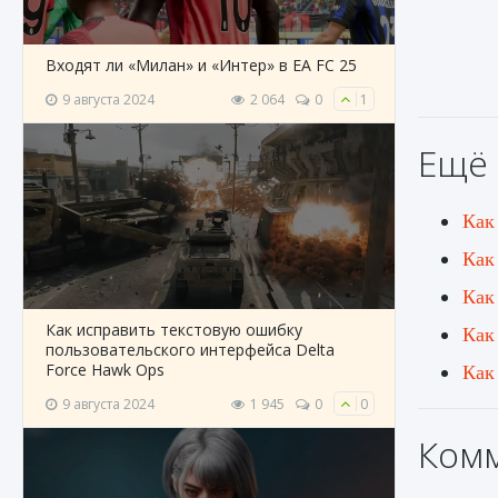
Входят ли «Милан» и «Интер» в EA FC 25
9 августа 2024
2 064
0
1
Ещё 
Как
Как
Как
Как исправить текстовую ошибку
Как 
пользовательского интерфейса Delta
Как
Force Hawk Ops
9 августа 2024
1 945
0
0
Ком