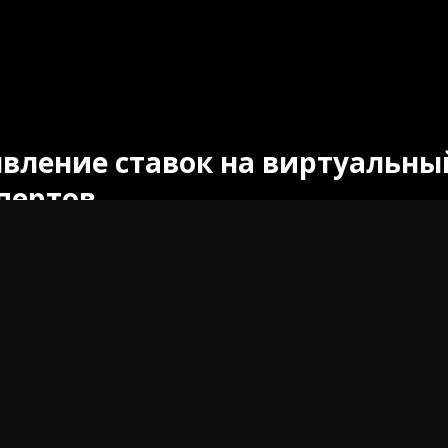
вление ставок на виртуальный
пертов
у мир спортивных ставок становится все более динами
сторону новой тенденции — ставок на виртуальные виды
события в реальном времени, но появление технологий о
ные, но реалистичные игры. В этом руководстве мы расс
Введение в ставки на в
 на виртуальный спорт включают ставки на смоделиров