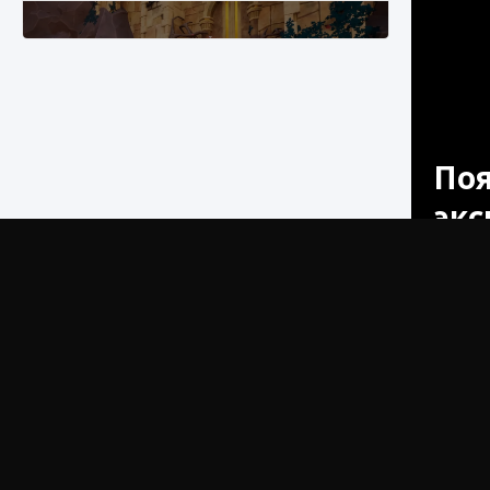
Поя
Как разблокировать заклинание Крист в
экс
Creatures of Ava
9 августа 2024
1 393
0
0
Поскольк
сдвиг в 
матчи и 
виртуаль
Ставки
Как приручить существ из степей Тамура в