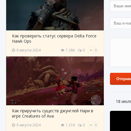
Как проверить статус сервера Delta Force
Hawk Ops
9 августа 2024
1 286
0
0
Отправ
18 июл
Как приручить существ джунглей Нари в
игре Creatures of Ava
9 августа 2024
1 218
0
0