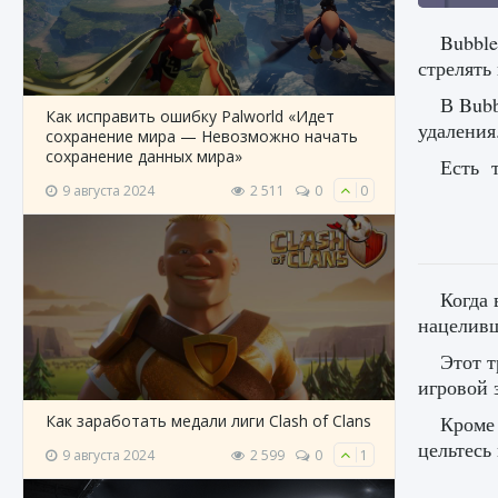
Bubble
стрелять
В Bubb
Как исправить ошибку Palworld «Идет
удаления
сохранение мира — Невозможно начать
сохранение данных мира»
Есть т
9 августа 2024
2 511
0
0
Когда 
нацеливш
Этот т
игровой 
Как заработать медали лиги Clash of Clans
Кроме 
цельтесь
9 августа 2024
2 599
0
1