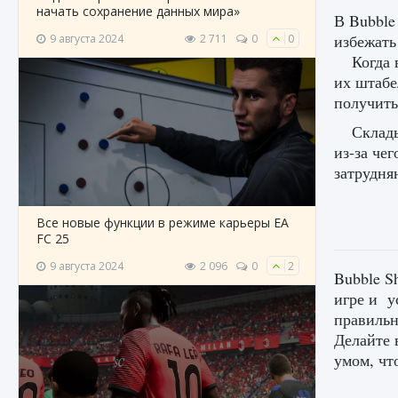
начать сохранение данных мира»
В Bubble
избежать
9 августа 2024
2 711
0
0
Когда 
их штабе
получить
Склады
из-за че
затрудня
Все новые функции в режиме карьеры EA
FC 25
9 августа 2024
2 096
0
2
Bubble S
игре и у
правильн
Делайте 
умом, чт