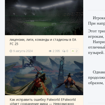
Игроки
При напр
Этот трю
игрокам,
лицензии, лиги, команды и стадионы в EA
Наприм
FC 25
отличный
9 августа 2024
2 395
0
2
пузырей.
Однако
продолжи
образом,
Как исправить ошибку Palworld EPalworld
«Идет сохранение мира — Невозможно