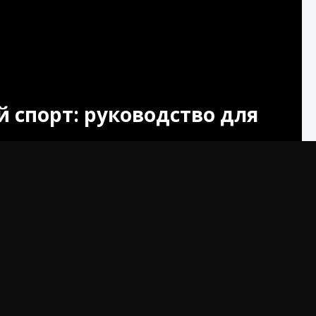
 спорт: руководство для
чным и увлекательным, мы наблюдаем значительный
 спорта. Традиционно игроки обращали внимание на
ткрыло нам мир, в котором мы можем делать ставки на
мотрим все тонкости ставок на виртуальный спорт.
иртуальный спорт
анные компьютером спортивные события, результаты