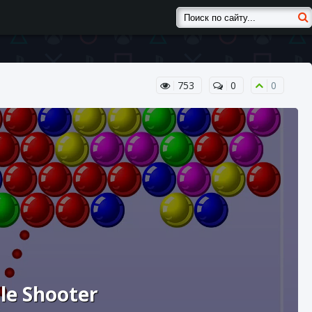
753
0
0
le Shooter