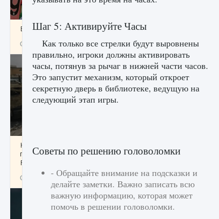
Шаг 5: Активируйте Часы
Входят ли «Милан» и «Интер» в EA FC 25
Как только все стрелки будут выровнены
9 августа 2024
2 064
0
1
правильно, игроки должны активировать
часы, потянув за рычаг в нижней части часов.
Это запустит механизм, который откроет
секретную дверь в библиотеке, ведущую на
следующий этап игры.
Как исправить текстовую ошибку
Советы по решению головоломки
пользовательского интерфейса Delta
Force Hawk Ops
- Обращайте внимание на подсказки и
9 августа 2024
1 945
0
0
делайте заметки. Важно записать всю
важную информацию, которая может
помочь в решении головоломки.