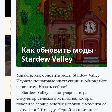
Как получить Thunder Egg в Stardew Valley
9 августа 2024
1 244
0
0
Как обновить моды
Stardew Valley
Узнайте, как обновить моды Stardew Valley.
Изучите пошаговые инструкции и обновляйте
Как исправить неработающие награды For
Honor
свою игру. Начать сейчас!
Stardew Valley — популярная игра-
9 августа 2024
1 205
0
0
симулятор сельского хозяйства, которая
покорила сердца многих игроков с момента ее
выпуска в 2016 году. Одной из причин ее