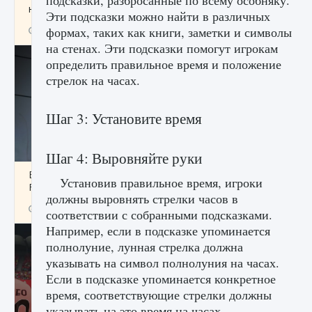
подсказки, разбросанные по всему особняку.
начать сохранение данных мира»
Эти подсказки можно найти в различных
формах, таких как книги, заметки и символы
9 августа 2024
2 711
0
0
на стенах. Эти подсказки помогут игрокам
определить правильное время и положение
стрелок на часах.
Шаг 3: Установите время
Шаг 4: Выровняйте руки
Все новые функции в режиме карьеры EA
Установив правильное время, игроки
FC 25
должны выровнять стрелки часов в
9 августа 2024
2 096
0
2
соответствии с собранными подсказками.
Например, если в подсказке упоминается
полнолуние, лунная стрелка должна
указывать на символ полнолуния на часах.
Если в подсказке упоминается конкретное
время, соответствующие стрелки должны
указывать на это время на часах.