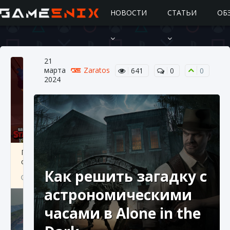
НОВОСТИ
СТАТЬИ
ОБ
21
марта
Zaratos
641
0
0
2024
Подробное руководство по получению
самоцветов Brawl Stars
Как решить загадку с
10 августа 2024
2 685
0
1
астрономическими
часами в Alone in the