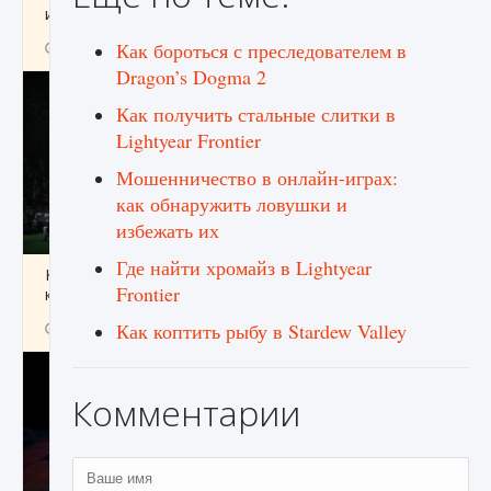
игре Creatures of Ava
Как бороться с преследователем в
9 августа 2024
1 164
0
0
Dragon’s Dogma 2
Как получить стальные слитки в
Lightyear Frontier
Мошенничество в онлайн-играх:
как обнаружить ловушки и
избежать их
Где найти хромайз в Lightyear
Как исправить ошибку EA FC 25 beta,
Frontier
которая не работает
Как коптить рыбу в Stardew Valley
9 августа 2024
1 370
0
0
Комментарии