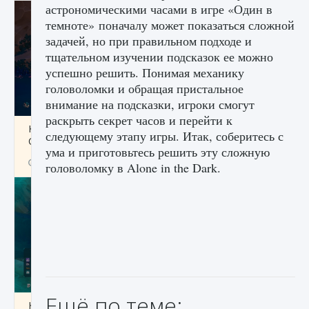
астрономическими часами в игре «Один в
темноте» поначалу может показаться сложной
задачей, но при правильном подходе и
тщательном изучении подсказок ее можно
успешно решить. Понимая механику
головоломки и обращая пристальное
внимание на подсказки, игроки смогут
раскрыть секрет часов и перейти к
Как разблокировать заклинание Крист в
следующему этапу игры. Итак, соберитесь с
Creatures of Ava
ума и приготовьтесь решить эту сложную
9 августа 2024
1 393
0
0
головоломку в Alone in the Dark.
Ещё по теме:
Как приручить существ из степей Тамура в