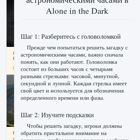
Alone in the Dark
Шаг 1: Разберитесь с головоломкой
Прежде чем попытаться решить загадку с
лицензии, лиги, команды и стадионы в EA
астрономическими часами, важно сначала
FC 25
понять, как они работают. Головоломка
состоит из больших часов с четырьмя
9 августа 2024
2 395
0
2
разными стрелками: часовой, минутной,
секундной и лунной. Каждая стрелка имеет
свой цвет и используется для обозначения
определенного времени или фазы.
Шаг 2: Изучите подсказки
Чтобы решить загадку, игроки должны
обратить пристальное внимание на
Как исправить ошибку Palworld EPalworld
«Идет сохранение мира — Невозможно