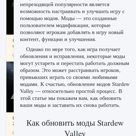
непреходящей популярности является
возможность настраивать и улучшать игру с
помощью модов. Моды — это созданные
пользователем модификации, которые
позволяют игрокам добавлять в игру новый
контент, функции и улучшения.
Как разблокировать чертеж счастливого
оружия в MW3 и Warzone
Однако по мере того, как игра получает
обновления и исправления, некоторые моды
9 августа 2024
1 151
0
0
могут устареть и перестать работать должным
образом. Это может расстраивать игроков,
привыкших играть со своими любимыми
модами. К счастью, обновление модов Stardew
Valley — относительно простой процесс. В
этой статье мы покажем вам, как обновить
ваши моды и заставить их снова работать.
Все новые функции Ultimate Team в EA FC
Как обновить моды Stardew
25
Valley
9 августа 2024
1 297
0
0