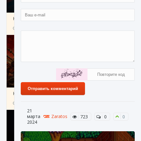
Как создавать предметы в Creatures of Ava
9 августа 2024
1 266
0
0
Отправить комментарий
Как найти Гробницу Изгоев в Diablo 4
9 августа 2024
1 337
0
0
21
марта
Zaratos
723
0
0
2024