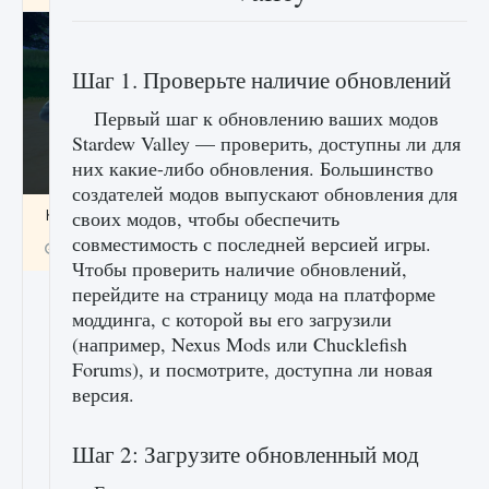
Шаг 1. Проверьте наличие обновлений
Первый шаг к обновлению ваших модов
Stardew Valley — проверить, доступны ли для
них какие-либо обновления. Большинство
создателей модов выпускают обновления для
Как включить чат в Fortnite
своих модов, чтобы обеспечить
совместимость с последней версией игры.
9 августа 2024
1 335
0
0
Чтобы проверить наличие обновлений,
перейдите на страницу мода на платформе
моддинга, с которой вы его загрузили
(например, Nexus Mods или Chucklefish
Forums), и посмотрите, доступна ли новая
версия.
Шаг 2: Загрузите обновленный мод