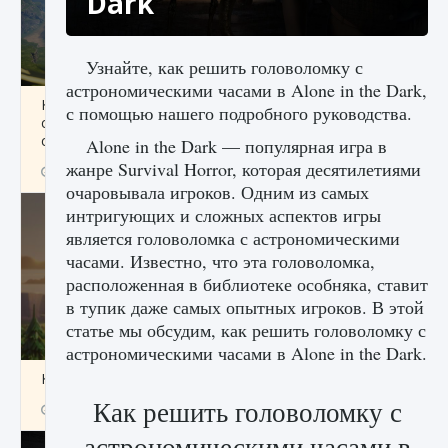
Dark
Узнайте, как решить головоломку с
астрономическими часами в Alone in the Dark,
Как исправить ошибку Palworld «Идет
с помощью нашего подробного руководства.
сохранение мира — Невозможно начать
сохранение данных мира»
Alone in the Dark — популярная игра в
жанре Survival Horror, которая десятилетиями
9 августа 2024
2 511
0
0
очаровывала игроков. Одним из самых
интригующих и сложных аспектов игры
является головоломка с астрономическими
часами. Известно, что эта головоломка,
расположенная в библиотеке особняка, ставит
в тупик даже самых опытных игроков. В этой
статье мы обсудим, как решить головоломку с
астрономическими часами в Alone in the Dark.
Как заработать медали лиги Clash of Clans
Как решить головоломку с
9 августа 2024
2 599
0
1
астрономическими часами в