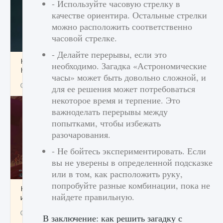
- Используйте часовую стрелку в
качестве ориентира. Остальные стрелки
можно расположить соответственно
часовой стрелке.
- Делайте перерывы, если это
Как проверить статус сервера Delta Force
необходимо. Загадка «Астрономические
Hawk Ops
часы» может быть довольно сложной, и
9 августа 2024
1 286
0
0
для ее решения может потребоваться
некоторое время и терпение. Это
важноделать перерывы между
попытками, чтобы избежать
разочарования.
- Не бойтесь экспериментировать. Если
вы не уверены в определенной подсказке
или в том, как расположить руку,
попробуйте разные комбинации, пока не
Как приручить существ джунглей Нари в
найдете правильную.
игре Creatures of Ava
9 августа 2024
1 218
0
0
В заключение: как решить загадку с