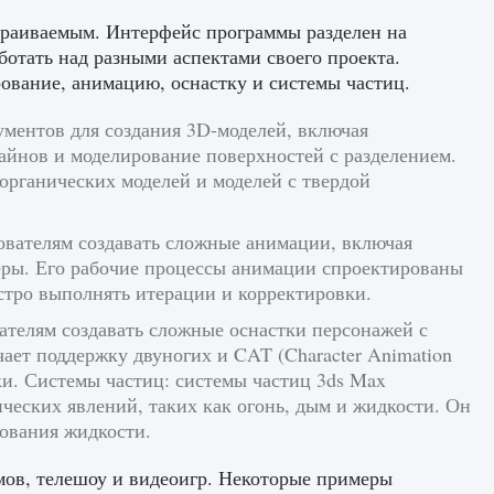
траиваемым. Интерфейс программы разделен на
ботать над разными аспектами своего проекта.
вание, анимацию, оснастку и системы частиц.
ментов для создания 3D-моделей, включая
айнов и моделирование поверхностей с разделением.
органических моделей и моделей с твердой
вателям создавать сложные анимации, включая
ры. Его рабочие процессы анимации спроектированы
стро выполнять итерации и корректировки.
ателям создавать сложные оснастки персонажей с
ет поддержку двуногих и CAT (Character Animation
тки. Системы частиц: системы частиц 3ds Max
ческих явлений, таких как огонь, дым и жидкости. Он
рования жидкости.
мов, телешоу и видеоигр. Некоторые примеры