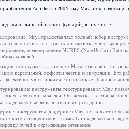
приобретения Autodesk в 2005 году Maya стала одним и
редлагает широкий спектр функций, в том числе:
елирование: Maya предоставляет полный набор инструмен
зователям начинать с нуля или изменять существующие 
лирование, моделирование NURBS (Non-Uniform Rational 
робных моделей.
мация: инструменты анимации Maya позволяют пользова
мацию персонажей, эффекты частиц и симуляции. Его ра
ь эффективными и гибкими, что позволяет быстро выпол
стурирование: инструменты текстурирования Maya позвол
териалы для своих моделей. Он включает в себя расшире
же поддержку высококачественного рендеринга.
деринг: инструменты рендеринга Maya позволяют пользов
листичным освещением и тенями. Он поддерживает ряд ме
ссировку лучей и окружающее затенение.