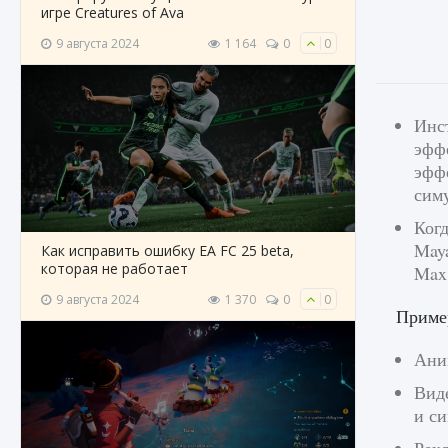
игре Creatures of Ava
9 августа 2024
1 164
0
0
Инс
эфф
эффе
сим
Когд
May
Как исправить ошибку EA FC 25 beta,
которая не работает
Max
9 августа 2024
1 370
0
0
Пример
Ани
Вид
и с