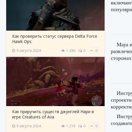
включают
популярн
Как проверить статус сервера Delta Force
Hawk Ops
Maya 
развлече
9 августа 2024
1 286
0
0
сторонах
Инстр
спроекти
корректи
Как приручить существ джунглей Нари в
Инстр
игре Creatures of Ava
создават
9 августа 2024
1 218
0
0