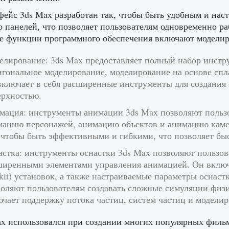
ейс 3ds Max разработан так, чтобы быть удобным и нас
о панелей, что позволяет пользователям одновременно ра
 функции программного обеспечения включают моделиро
елирование: 3ds Max предоставляет полный набор инстру
игональное моделирование, моделирование на основе спл
включает в себя расширенные инструменты для создания 
ерхностью.
мация: инструменты анимации 3ds Max позволяют пользо
мацию персонажей, анимацию объектов и анимацию каме
, чтобы быть эффективными и гибкими, что позволяет бы
астка: инструменты оснастки 3ds Max позволяют пользов
ширенными элементами управления анимацией. Он включа
kit) установок, а также настраиваемые параметры оснас
оляют пользователям создавать сложные симуляции физи
чает поддержку потока частиц, систем частиц и модели
x использовался при создании многих популярных филь