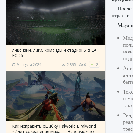
После 
отрасли.
Maya п
Мод
поль
лицензии, лиги, команды и стадионы в EA
моде
FC 25
под
9 августа 2024
2 395
0
2
Ани
ани
быт
Тек
и ма
так
Рен
реа
Как исправить ошибку Palworld EPalworld
тра
«Идет сохранение мира — Невозможно