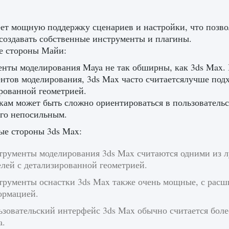
ет мощную поддержку сценариев и настройки, что позво
 создавать собственные инструменты и плагины.
е стороны Майи:
нты моделирования Maya не так обширны, как 3ds Max. 
нтов моделирования, 3ds Max часто считаетсялучше подх
рованной геометрией.
ам может быть сложно ориентироваться в пользовательс
его непосильным.
ые стороны 3ds Max:
трументы моделирования 3ds Max считаются одними из л
лей с детализированной геометрией.
трументы оснастки 3ds Max также очень мощные, с рас
ормацией.
ьзовательский интерфейс 3ds Max обычно считается боле
a.