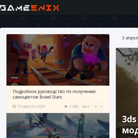
3 апрел
Подробное руководство по получению
самоцветов Brawl Stars
10 августа 2024
2 685
0
1
3ds
мо