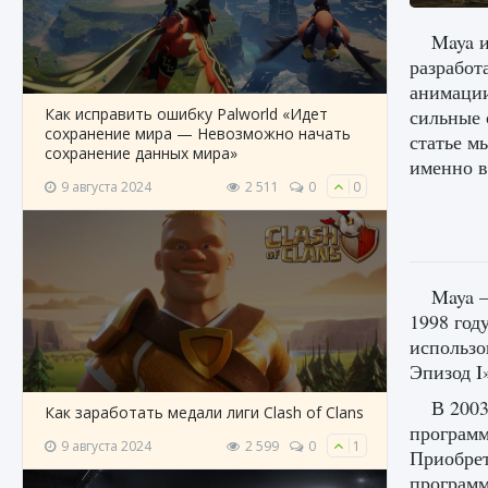
Maya 
разработ
анимации
Как исправить ошибку Palworld «Идет
сильные 
сохранение мира — Невозможно начать
статье м
сохранение данных мира»
именно в
9 августа 2024
2 511
0
0
Maya —
1998 год
использо
Эпизод I»
В 2003
Как заработать медали лиги Clash of Clans
программ
9 августа 2024
2 599
0
1
Приобрет
программ