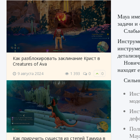
Maya име
задачи и
Слабы
Инструме
инструме
детализи
Как разблокировать заклинание Крист в
Новичк
Creatures of Ava
находят 
9 августа 2024
1 393
0
0
Сильн
Инс
моде
Инс
деф
Пол
May
Как приручить существ из степей Тамура в