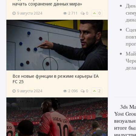
начать сохранение данных мира»
Дин
симу
9 августа 2024
2 711
0
0
дина
Сце
пов
про
Май
Чер
дел
Все новые функции в режиме карьеры EA
FC 25
9 августа 2024
2 096
0
2
3ds Ma
Yost Gro
визуальн
итоге бы
индустри