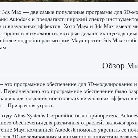
и 3ds Max — две самые популярные программы для 3D-мо
аны Autodesk и предлагают широкий спектр инструменто
 и визуальных эффектов. Хотя Maya и 3ds Max имеют мн
стороны и возможности, которые делают их подходящими 
ы более подробно рассмотрим Maya против 3ds Max чтобы
ам.
Обзор Ma
 это программное обеспечение для 3D-моделирования и а
у. Первоначально это программное обеспечение было раз
валось для создания новаторских визуальных эффектов в
. - Призрачная угроза.
 году Alias ​​Systems Corporation была приобретена Autod
ного обеспечения для различных отраслей, включая архи
ение Maya компанией Autodesk помогло укрепить ее пол
 для 3D-моделирования и анимации в индустрии развлеч