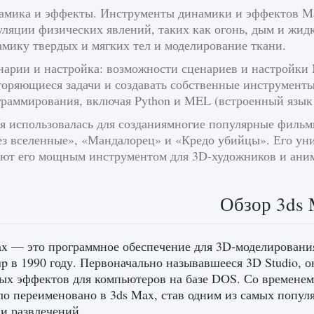
амика и эффекты. Инструменты динамики и эффектов May
ляции физических явлений, таких как огонь, дым и жидк
мику твердых и мягких тел и моделирование ткани.
нарии и настройка: возможности сценариев и настройки 
торяющиеся задачи и создавать собственные инструменты
граммирования, включая Python и MEL (встроенный язык
я использовалась для созданиямногие популярные фильмы
ез вселенные», «Мандалорец» и «Кредо убийцы». Его ун
ают его мощным инструментом для 3D-художников и аним
Обзор 3ds
x — это программное обеспечение для 3D-моделирования
up в 1990 году. Первоначально называвшееся 3D Studio, 
ых эффектов для компьютеров на базе DOS. Со временем
ло переименовано в 3ds Max, став одним из самых попу
и развлечений.