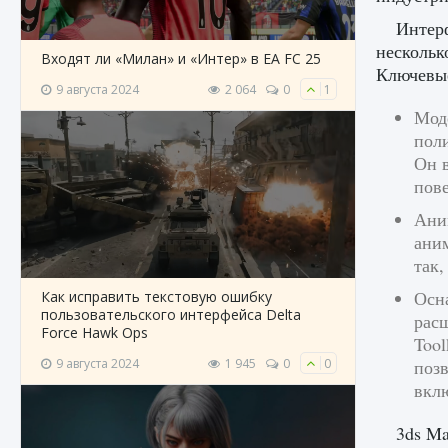
Интерф
нескольк
Входят ли «Милан» и «Интер» в EA FC 25
Ключевые
9 августа 2024
2 064
0
1
Мод
пол
Он 
пов
Ани
ани
так
Осн
Как исправить текстовую ошибку
пользовательского интерфейса Delta
рас
Force Hawk Ops
Tool
9 августа 2024
1 945
0
0
позв
вклю
3ds Ma