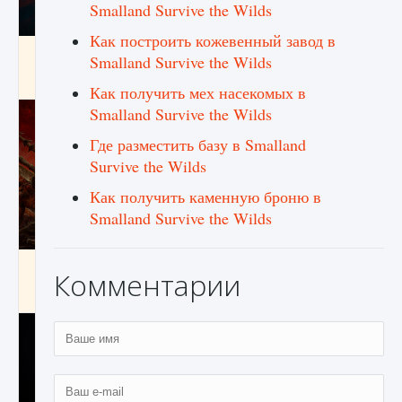
Smalland Survive the Wilds
Как построить кожевенный завод в
Как создавать предметы в Creatures of Ava
Smalland Survive the Wilds
9 августа 2024
1 266
0
0
Как получить мех насекомых в
Smalland Survive the Wilds
Где разместить базу в Smalland
Survive the Wilds
Как получить каменную броню в
Smalland Survive the Wilds
Как найти Гробницу Изгоев в Diablo 4
Комментарии
9 августа 2024
1 337
0
0