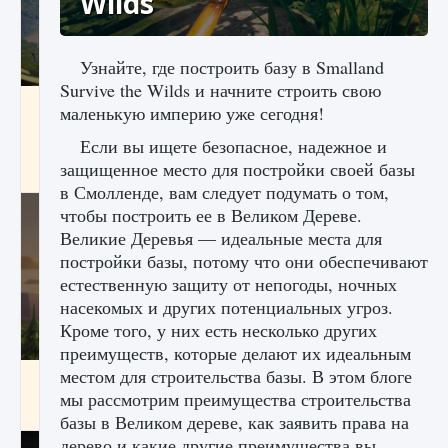
Wilds
Узнайте, где построить базу в Smalland
Survive the Wilds и начните строить свою
Как исправить ошибку Palworld «Идет
маленькую империю уже сегодня!
сохранение мира — Невозможно начать
сохранение данных мира»
Если вы ищете безопасное, надежное и
защищенное место для постройки своей базы
9 августа 2024
2 511
0
0
в Смолленде, вам следует подумать о том,
чтобы построить ее в Великом Дереве.
Великие Деревья — идеальные места для
постройки базы, потому что они обеспечивают
естественную защиту от непогоды, ночных
насекомых и других потенциальных угроз.
Кроме того, у них есть несколько других
преимуществ, которые делают их идеальным
местом для строительства базы. В этом блоге
Как заработать медали лиги Clash of Clans
мы рассмотрим преимущества строительства
9 августа 2024
2 599
0
1
базы в Великом дереве, как заявить права на
дерево и какие другие преимущества вы