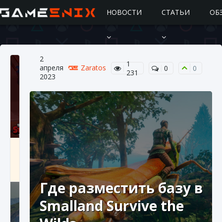
НОВОСТИ
СТАТЬИ
ОБ
2
1
апреля
Zaratos
0
0
231
2023
Подробное руководство по получению
самоцветов Brawl Stars
10 августа 2024
2 685
0
1
Где разместить базу в
Smalland Survive the