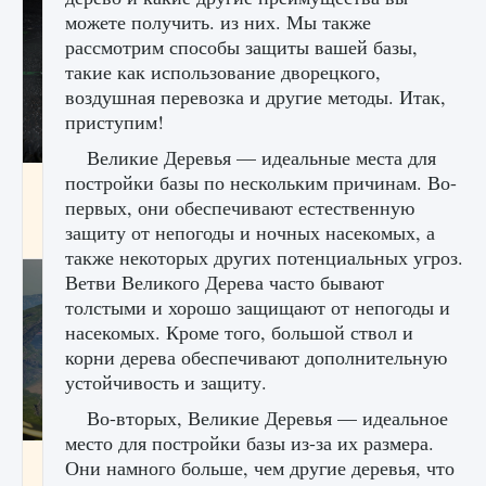
можете получить. из них. Мы также
рассмотрим способы защиты вашей базы,
такие как использование дворецкого,
воздушная перевозка и другие методы. Итак,
приступим!
Великие Деревья — идеальные места для
постройки базы по нескольким причинам. Во-
лицензии, лиги, команды и стадионы в EA
FC 25
первых, они обеспечивают естественную
защиту от непогоды и ночных насекомых, а
9 августа 2024
2 395
0
2
также некоторых других потенциальных угроз.
Ветви Великого Дерева часто бывают
толстыми и хорошо защищают от непогоды и
насекомых. Кроме того, большой ствол и
корни дерева обеспечивают дополнительную
устойчивость и защиту.
Во-вторых, Великие Деревья — идеальное
место для постройки базы из-за их размера.
Как исправить ошибку Palworld EPalworld
Они намного больше, чем другие деревья, что
«Идет сохранение мира — Невозможно