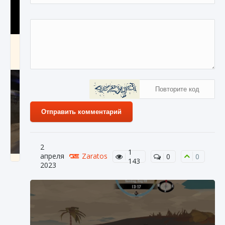
Как получить Thunder Egg в Stardew Valley
9 августа 2024
1 244
0
0
Отправить комментарий
2
1
апреля
Zaratos
0
0
143
Как исправить неработающие награды For
2023
Honor
9 августа 2024
1 205
0
0