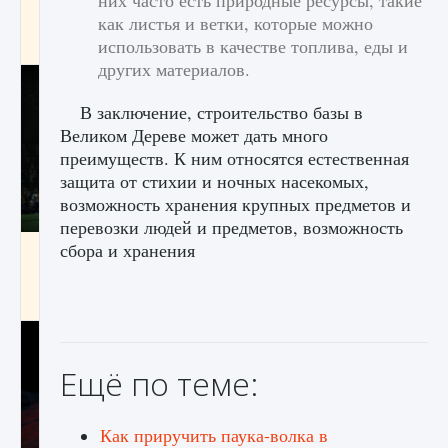
них часто есть природные ресурсы, такие
игре Creatures of Ava
как листья и ветки, которые можно
использовать в качестве топлива, еды и
9 августа 2024
1 164
0
0
других материалов.
В заключение, строительство базы в
Великом Дереве может дать много
преимуществ. К ним относятся естественная
защита от стихии и ночных насекомых,
возможность хранения крупных предметов и
перевозки людей и предметов, возможность
сбора и хранения
Как исправить ошибку EA FC 25 beta,
которая не работает
9 августа 2024
1 370
0
0
Ещё по теме:
Как приручить паука-волка в