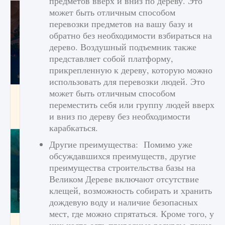
предметов вверх и вниз по дереву. Это
может быть отличным способом
перевозки предметов на вашу базу и
обратно без необходимости взбираться на
дерево. Воздушный подъемник также
представляет собой платформу,
прикрепленную к дереву, которую можно
использовать для перевозки людей. Это
может быть отличным способом
Как разблокировать заклинание Крист в
Creatures of Ava
переместить себя или группу людей вверх
и вниз по дереву без необходимости
9 августа 2024
1 393
0
0
карабкаться.
Другие преимущества: Помимо уже
обсуждавшихся преимуществ, другие
преимущества строительства базы на
Великом Дереве включают отсутствие
клещей, возможность собирать и хранить
дождевую воду и наличие безопасных
мест, где можно спрятаться. Кроме того, у
Как приручить существ из степей Тамура в