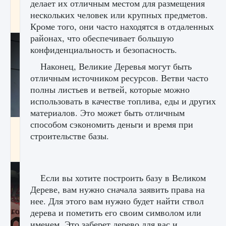
делает их отличным местом для размещения
начать сохранение данных мира»
нескольких человек или крупных предметов.
9 августа 2024
2 711
0
0
Кроме того, они часто находятся в отдаленных
районах, что обеспечивает большую
конфиденциальность и безопасность.
Наконец, Великие Деревья могут быть
отличным источником ресурсов. Ветви часто
полны листьев и ветвей, которые можно
использовать в качестве топлива, еды и других
материалов. Это может быть отличным
способом сэкономить деньги и время при
Все новые функции в режиме карьеры EA
строительстве базы.
FC 25
9 августа 2024
2 096
0
2
Если вы хотите построить базу в Великом
Дереве, вам нужно сначала заявить права на
нее. Для этого вам нужно будет найти ствол
дерева и пометить его своим символом или
именем. Это заберет дерево для вас и