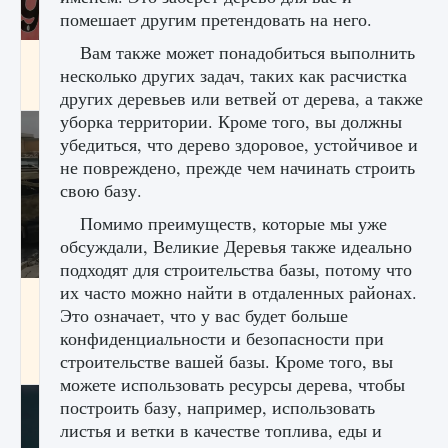
помешает другим претендовать на него.
Вам также может понадобиться выполнить
Входят ли «Милан» и «Интер» в EA FC 25
несколько других задач, таких как расчистка
9 августа 2024
2 064
0
1
других деревьев или ветвей от дерева, а также
уборка территории. Кроме того, вы должны
убедиться, что дерево здоровое, устойчивое и
не повреждено, прежде чем начинать строить
свою базу.
Помимо преимуществ, которые мы уже
обсуждали, Великие Деревья также идеально
подходят для строительства базы, потому что
их часто можно найти в отдаленных районах.
Как исправить текстовую ошибку
Это означает, что у вас будет больше
пользовательского интерфейса Delta
Force Hawk Ops
конфиденциальности и безопасности при
строительстве вашей базы. Кроме того, вы
9 августа 2024
1 945
0
0
можете использовать ресурсы дерева, чтобы
построить базу, например, использовать
листья и ветки в качестве топлива, еды и