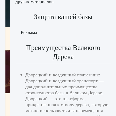
других материалов.
Защита вашей базы
Реклама
Как проверить статус сервера Delta Force
Hawk Ops
9 августа 2024
1 286
0
0
Преимущества Великого
Дерева
Дворецкий и воздушный подъемник:
Дворецкий и воздушный транспорт —
два дополнительных преимущества
строительства базы в Великом Дереве.
Дворецкий — это платформа,
Как приручить существ джунглей Нари в
игре Creatures of Ava
прикрепленная к стволу дерева, которую
можно использовать для перемещения
9 августа 2024
1 218
0
0