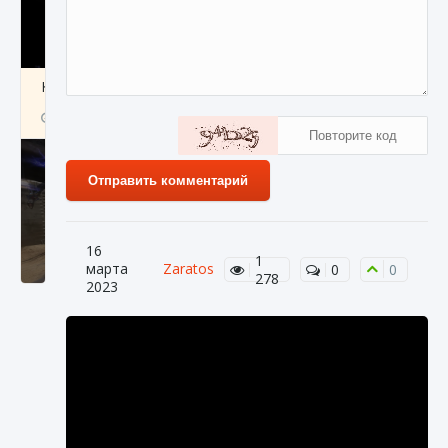
Как получить Thunder Egg в Stardew Valley
9 августа 2024
1 244
0
0
Отправить комментарий
16
1
марта
Zaratos
0
0
278
2023
Как исправить неработающие награды For
Honor
9 августа 2024
1 205
0
0