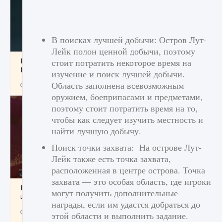
В поисках лучшей добычи: Остров Лут-
Лейк полон ценной добычи, поэтому
Как проверить статус сервера Delta Force
стоит потратить некоторое время на
Hawk Ops
изучение и поиск лучшей добычи.
Область заполнена всевозможным
9 августа 2024
1 286
0
0
оружием, боеприпасами и предметами,
поэтому стоит потратить время на то,
чтобы как следует изучить местность и
найти лучшую добычу.
Поиск точки захвата: На острове Лут-
Лейк также есть точка захвата,
расположенная в центре острова. Точка
захвата — это особая область, где игроки
Как приручить существ джунглей Нари в
могут получить дополнительные
игре Creatures of Ava
награды, если им удастся добраться до
9 августа 2024
1 218
0
0
этой области и выполнить задание.