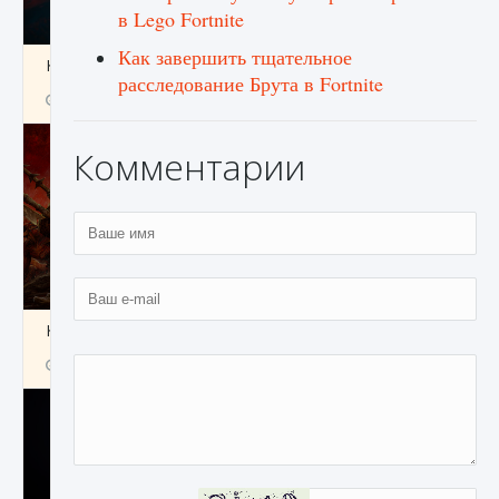
в Lego Fortnite
Как завершить тщательное
Как создавать предметы в Creatures of Ava
расследование Брута в Fortnite
9 августа 2024
1 266
0
0
Комментарии
Как найти Гробницу Изгоев в Diablo 4
9 августа 2024
1 337
0
0