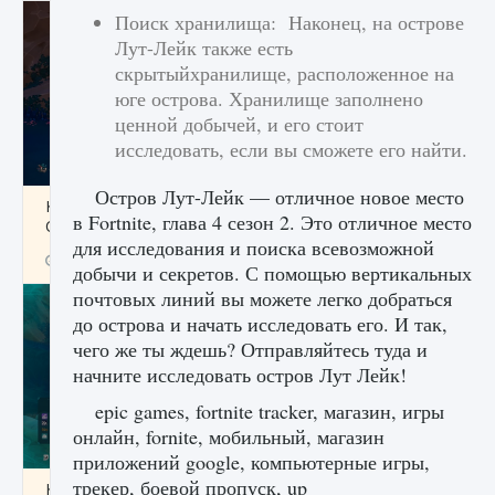
Поиск хранилища: Наконец, на острове
Лут-Лейк также есть
скрытыйхранилище, расположенное на
юге острова. Хранилище заполнено
ценной добычей, и его стоит
исследовать, если вы сможете его найти.
Остров Лут-Лейк — отличное новое место
Как разблокировать заклинание Крист в
в Fortnite, глава 4 сезон 2. Это отличное место
Creatures of Ava
для исследования и поиска всевозможной
9 августа 2024
1 393
0
0
добычи и секретов. С помощью вертикальных
почтовых линий вы можете легко добраться
до острова и начать исследовать его. И так,
чего же ты ждешь? Отправляйтесь туда и
начните исследовать остров Лут Лейк!
epic games, fortnite tracker, магазин, игры
онлайн, fornite, мобильный, магазин
приложений google, компьютерные игры,
трекер, боевой пропуск, up
Как приручить существ из степей Тамура в