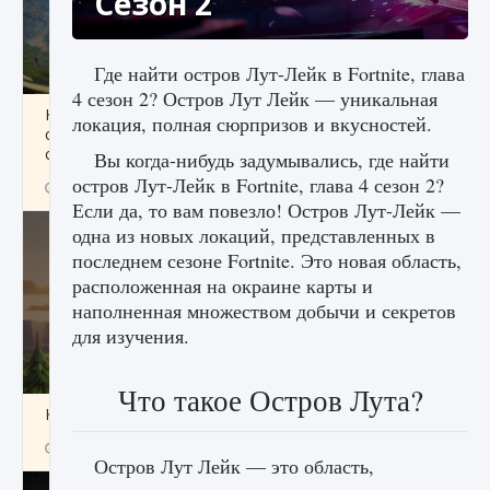
Сезон 2
Где найти остров Лут-Лейк в Fortnite, глава
4 сезон 2? Остров Лут Лейк — уникальная
Как исправить ошибку Palworld «Идет
локация, полная сюрпризов и вкусностей.
сохранение мира — Невозможно начать
сохранение данных мира»
Вы когда-нибудь задумывались, где найти
остров Лут-Лейк в Fortnite, глава 4 сезон 2?
9 августа 2024
2 511
0
0
Если да, то вам повезло! Остров Лут-Лейк —
одна из новых локаций, представленных в
последнем сезоне Fortnite. Это новая область,
расположенная на окраине карты и
наполненная множеством добычи и секретов
для изучения.
Что такое Остров Лута?
Как заработать медали лиги Clash of Clans
9 августа 2024
2 599
0
1
Остров Лут Лейк — это область,