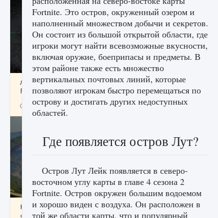
расположенная на северо-востоке карты
Fortnite. Это остров, окруженный озером и
наполненный множеством добычи и секретов.
Он состоит из большой открытой области, где
игроки могут найти всевозможные вкусности,
включая оружие, боеприпасы и предметы. В
этом районе также есть множество
вертикальных почтовых линий, которые
лицензии, лиги, команды и стадионы в EA
позволяют игрокам быстро перемещаться по
FC 25
острову и достигать других недоступных
9 августа 2024
2 395
0
2
областей.
Где появляется остров Лут?
Остров Лут Лейк появляется в северо-
восточном углу карты в главе 4 сезона 2
Fortnite. Остров окружен большим водоемом
и хорошо виден с воздуха. Он расположен в
Как исправить ошибку Palworld EPalworld
той же области карты, что и популярный
«Идет сохранение мира — Невозможно