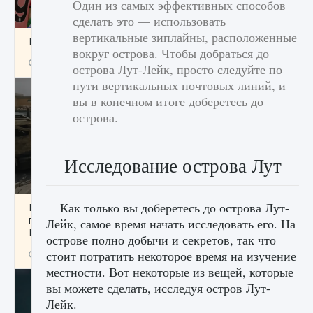
Один из самых эффективных способов
сделать это — использовать
вертикальные зиплайны, расположенные
Входят ли «Милан» и «Интер» в EA FC 25
вокруг острова. Чтобы добраться до
9 августа 2024
2 064
0
1
острова Лут-Лейк, просто следуйте по
пути вертикальных почтовых линий, и
вы в конечном итоге доберетесь до
острова.
Исследование острова Лут
Как только вы доберетесь до острова Лут-
Как исправить текстовую ошибку
пользовательского интерфейса Delta
Лейк, самое время начать исследовать его. На
Force Hawk Ops
острове полно добычи и секретов, так что
стоит потратить некоторое время на изучение
9 августа 2024
1 945
0
0
местности. Вот некоторые из вещей, которые
вы можете сделать, исследуя остров Лут-
Лейк.