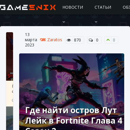
НОВОСТИ
СТАТЬИ
ОБ
13
марта
Zaratos
870
0
0
2023
Подробное руководство по получению
самоцветов Brawl Stars
10 августа 2024
2 685
0
1
Где найти остров Лут
Лейк в Fortnite Глава 4