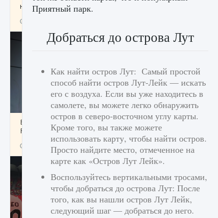
начать сохранение данных мира»
Приятный парк.
9 августа 2024
2 711
0
0
Добраться до острова Лут
Как найти остров Лут: Самый простой
способ найти остров Лут-Лейк — искать
его с воздуха. Если вы уже находитесь в
самолете, вы можете легко обнаружить
остров в северо-восточном углу карты.
Все новые функции в режиме карьеры EA
Кроме того, вы также можете
FC 25
использовать карту, чтобы найти остров.
9 августа 2024
2 096
0
2
Просто найдите место, отмеченное на
карте как «Остров Лут Лейк».
Воспользуйтесь вертикальными тросами,
чтобы добраться до острова Лут: После
того, как вы нашли остров Лут Лейк,
следующий шаг — добраться до него.