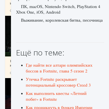
игре Creatures of Ava
ПК, macOS, Nintendo Switch, PlayStation 4
9 августа 2024
1 164
0
0
Xbox One, iOS, Android
Выживание, королевская битва, песочница
Ещё по теме:
Как исправить ошибку EA FC 25 beta,
Где найти все алтари олимпийских
которая не работает
боссов в Fortnite, глава 5 сезон 2
9 августа 2024
1 370
0
0
Утечка Fortnite раскрывает
потенциальный кроссовер Creed 3
Как выполнить квесты «Летний
побег» в Fortnite
Как проникнуть в бункер Империи