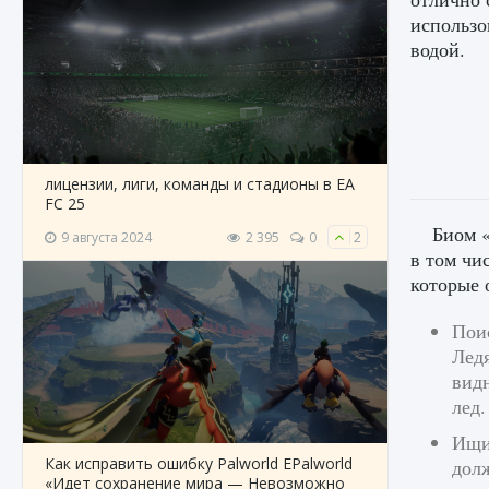
использо
водой.
лицензии, лиги, команды и стадионы в EA
FC 25
Биом 
9 августа 2024
2 395
0
2
в том чи
которые 
Пои
Лед
видн
лед.
Ищит
Как исправить ошибку Palworld EPalworld
долж
«Идет сохранение мира — Невозможно