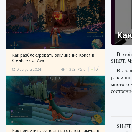
Как
В этой
Как разблокировать заклинание Крист в
SHiFT. Ч
Creatures of Ava
9 августа 2024
1 393
0
0
Вы зая
различны
многого 
состояни
SHiFT 
Как приручить существ из степей Тамура в