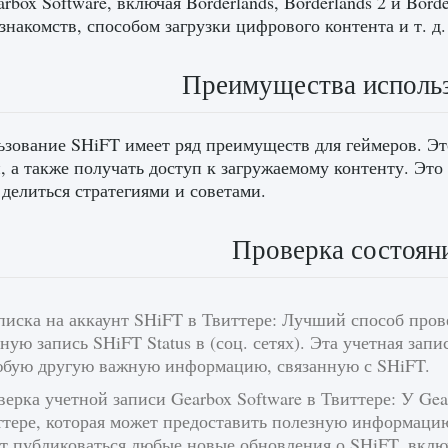
rbox Software, включая Borderlands, Borderlands 2 и Bord
знакомств, способом загрузки цифрового контента и т. д.
Преимущества исполь
зование SHiFT имеет ряд преимуществ для геймеров. Эт
, а также получать доступ к загружаемому контенту. Это
 делиться стратегиями и советами.
Проверка состоян
писка на аккаунт SHiFT в Твиттере: Лучший способ пров
ную запись SHiFT Status в (соц. сетях). Эта учетная зап
юбую другую важную информацию, связанную с SHiFT.
ерка учетной записи Gearbox Software в Твиттере: У Gear
тере, которая может предоставить полезную информацию
ут публиковаться любые новые обновления о SHiFT, вкл