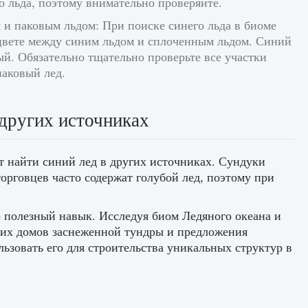
о льда, поэтому внимательно проверяйте.
 и паковым льдом: При поиске синего льда в биоме
цвете между синим льдом и сплоченным льдом. Синий
й. Обязательно тщательно проверьте все участки
паковый лед.
 других источниках
т найти синий лед в других источниках. Сундуки
рговцев часто содержат голубой лед, поэтому при
но полезный навык. Исследуя биом Ледяного океана и
ских домов заснеженной тундры и предложения
ьзовать его для строительства уникальных структур в