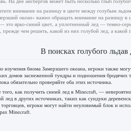
вь. На дне айсбергов может быть несколько глыб голубог
тите внимание на разницу в цвете между голубым льдом
мерзший океан» важно обращать внимание на разницу в 
— это ярко-синий цвет, а уплотненный лед — темно-серы
, прежде чем решить, какой из них голубой лед, а какой 
В поисках голубого льдав
 изучения биома Замерзшего океана, игроки также могу
ких домов заснеженной тундры и подношения бродячих то
лока обязательно проверяйте оба этих источника.
 того, как получить синий лед в Minecraft, — невероят
й лед в других источниках, таких как сундуки деревен
 торговцев, игроки могут найти неуловимый блок и испол
рах Minecraft.