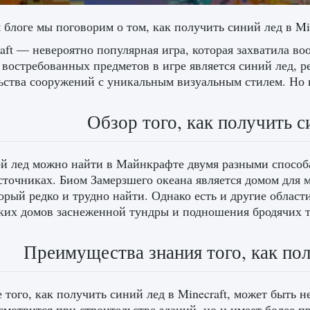
 блоге мы поговорим о том, как получить синий лед в Min
aft — невероятно популярная игра, которая захватила в
 востребованных предметов в игре является синий лед, р
ьства сооружений с уникальным визуальным стилем. Но к
Обзор того, как получить с
й лед можно найти в Майнкрафте двумя разными способа
сточниках. Биом Замерзшего океана является домом для м
торый редко и трудно найти. Однако есть и другие област
ких домов заснеженной тундры и подношения бродячих т
Преимущества знания того, как пол
 того, как получить синий лед в Minecraft, может быть 
смотрится при строительстве зданий, но и имеет более 