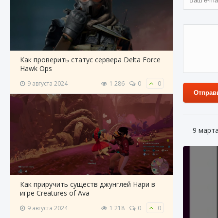
Как проверить статус сервера Delta Force
Hawk Ops
9 августа 2024
1 286
0
0
Отправ
9 март
Как приручить существ джунглей Нари в
игре Creatures of Ava
9 августа 2024
1 218
0
0