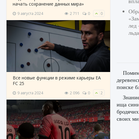
впла
начать сохранение данных мира»
Обра
9 августа 2024
2 711
0
0
«За
лед 
льда
Помимо
Все новые функции в режиме карьеры EA
деревенс
FC 25
поиске б
9 августа 2024
2 096
0
2
Знание
ища сини
бродячих
своих ми