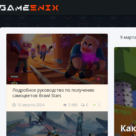
9 март
Подробное руководство по получению
самоцветов Brawl Stars
10 августа 2024
2 685
0
1
Как