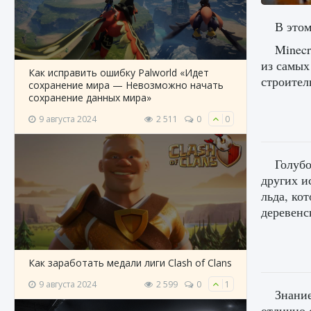
В этом
Minecr
из самых
Как исправить ошибку Palworld «Идет
строител
сохранение мира — Невозможно начать
сохранение данных мира»
9 августа 2024
2 511
0
0
Голубо
других и
льда, ко
деревенс
Как заработать медали лиги Clash of Clans
9 августа 2024
2 599
0
1
Знание
отлично 