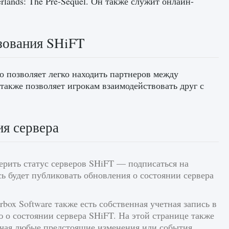
erlands: The Pre-Sequel. Он также служит онлайн-
зования SHiFT
о позволяет легко находить партнеров между
 также позволяет игрокам взаимодействовать друг с
ия сервера
ерить статус серверов SHiFT — подписаться на
ись будет публиковать обновления о состоянии сервера
box Software также есть собственная учетная запись в
 о состоянии сервера SHiFT. На этой странице также
ючая любые предстоящие изменения или события.