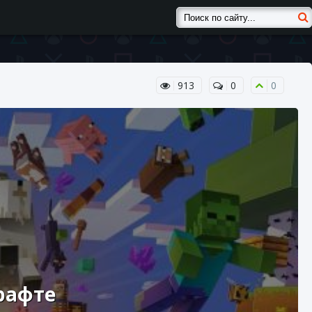
913
0
0
рафте