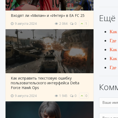
Ещё 
Входят ли «Милан» и «Интер» в EA FC 25
9 августа 2024
2 064
0
1
Как
Где
Как
Как
Где
Как исправить текстовую ошибку
пользовательского интерфейса Delta
Ком
Force Hawk Ops
9 августа 2024
1 945
0
0