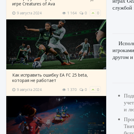
играх Gea
игре Creatures of Ava
службой 
9 августа 2024
1 164
0
0
Исполь
игроками
другом и
Как исправить ошибку EA FC 25 beta,
которая не работает
9 августа 2024
1 370
0
0
Под
учет
и л
Пров
Твит
буд