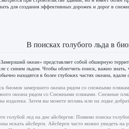
вать для создания эффективных дорожек и дорог в снежн
В поисках голубого льда в би
«Замерзший океан» представляет собой обширную террит
сле с синим льдом. Чтобы облегчить поиск, важно знать, ч
обычно находятся в более глубоких частях океана, вдали 
ск биомов замерзшего океана рядом со снежными пляжами
яного океана рядом со Снежными пляжами. Снежные пля
ы издалека. Затем вы можете вплавь или на лодке добра
е голубой лед на дне айсбергов: Помимо поиска голубог
ны искать айсберги. Айсберги часто можно увидеть на р