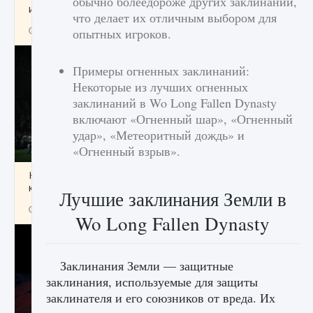
обычно болеедороже других заклинаний,
игре Creatures of Ava
что делает их отличным выбором для
9 августа 2024
1 164
0
0
опытных игроков.
Примеры огненных заклинаний:
Некоторые из лучших огненных
заклинаний в Wo Long Fallen Dynasty
включают «Огненный шар», «Огненный
удар», «Метеоритный дождь» и
«Огненный взрыв».
Как исправить ошибку EA FC 25 beta,
которая не работает
Лучшие заклинания Земли в
9 августа 2024
1 370
0
0
Wo Long Fallen Dynasty
Заклинания Земли — защитные
заклинания, используемые для защиты
заклинателя и его союзников от вреда. Их