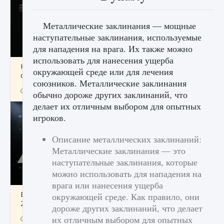
Металлические заклинания — мощные
наступательные заклинания, используемые
для нападения на врага. Их также можно
использовать для нанесения ущерба
Как разблокировать чертеж счастливого
окружающей среде или для лечения
оружия в MW3 и Warzone
союзников. Металлические заклинания
9 августа 2024
1 151
0
0
обычно дороже других заклинаний, что
делает их отличным выбором для опытных
игроков.
Описание металлических заклинаний:
Металлические заклинания — это
наступательные заклинания, которые
можно использовать для нападения на
врага или нанесения ущерба
Все новые функции Ultimate Team в EA FC
окружающей среде. Как правило, они
25
дороже других заклинаний, что делает
их отличным выбором для опытных
9 августа 2024
1 297
0
0