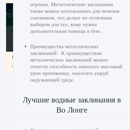
игроков. Металлические заклинания
также можно использовать для лечения
союзников, что делает их отличным
выбором для тех, кому нужна
дополнительная помощь в бою.
Преимущества металлических
заклинаний: К преимуществам
Как включить чат в Fortnite
металлических заклинаний можно
отнести способность наносить массовый
9 августа 2024
1 335
0
0
урон противнику, наносить ущерб
окружающей среде.
Лучшие водные заклинания в
Во Лонге