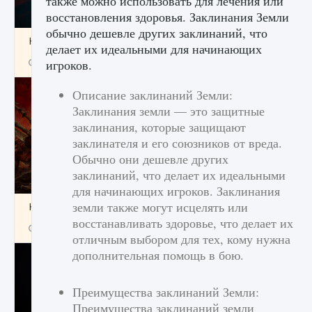
также можно использовать для лечения или
восстановления здоровья. Заклинания Земли
обычно дешевле других заклинаний, что
Как создавать предметы в Creatures of Ava
делает их идеальными для начинающих
9 августа 2024
1 266
0
игроков.
0
Описание заклинаний Земли:
Заклинания земли — это защитные
заклинания, которые защищают
заклинателя и его союзников от вреда.
Обычно они дешевле других
заклинаний, что делает их идеальными
для начинающих игроков. Заклинания
земли также могут исцелять или
Как найти Гробницу Изгоев в Diablo 4
восстанавливать здоровье, что делает их
9 августа 2024
1 337
0
0
отличным выбором для тех, кому нужна
дополнительная помощь в бою.
Преимущества заклинаний Земли:
Преимущества заклинаний земли