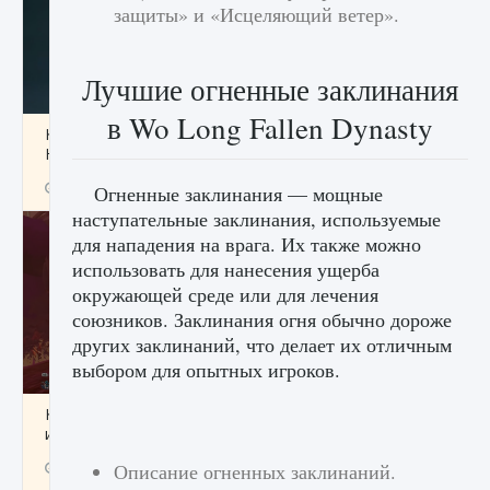
защиты» и «Исцеляющий ветер».
Лучшие огненные заклинания
в Wo Long Fallen Dynasty
Как проверить статус сервера Delta Force
Hawk Ops
9 августа 2024
1 286
0
0
Огненные заклинания — мощные
наступательные заклинания, используемые
для нападения на врага. Их также можно
использовать для нанесения ущерба
окружающей среде или для лечения
союзников. Заклинания огня обычно дороже
других заклинаний, что делает их отличным
выбором для опытных игроков.
Как приручить существ джунглей Нари в
игре Creatures of Ava
9 августа 2024
1 218
0
Описание огненных заклинаний.
0