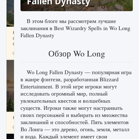
Fallen Dynasty
В этом блоге мы рассмотрим лучшие
заклинания в Best Wizardry Spells in Wo Long
Как исправить ошибку Palworld «Идет
Fallen Dynasty
сохранение мира — Невозможно начать
сохранение данных мира»
Обзор Wo Long
9 августа 2024
2 511
0
0
Wo Long Fallen Dynasty — популярная игра
в жанре фэнтези, разработанная Blizzard
Entertainment. В этой игре игроки могут
исследовать огромный мир, полный
увлекательных квестов и волшебных
существ. Игроки также могут настраивать
своих персонажей и выбирать из множества
Как заработать медали лиги Clash of Clans
заклинаний и способностей. Пять элементов
9 августа 2024
2 599
0
1
Во Лонга — это дерево, огонь, земля, металл
и вода. Каждый элемент имеет свои