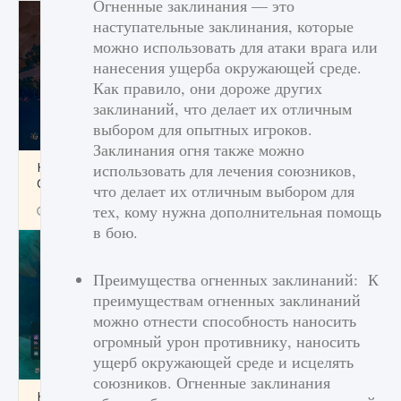
Огненные заклинания — это
наступательные заклинания, которые
можно использовать для атаки врага или
нанесения ущерба окружающей среде.
Как правило, они дороже других
заклинаний, что делает их отличным
выбором для опытных игроков.
Заклинания огня также можно
Как разблокировать заклинание Крист в
использовать для лечения союзников,
Creatures of Ava
что делает их отличным выбором для
тех, кому нужна дополнительная помощь
9 августа 2024
1 393
0
0
в бою.
Преимущества огненных заклинаний: К
преимуществам огненных заклинаний
можно отнести способность наносить
огромный урон противнику, наносить
ущерб окружающей среде и исцелять
союзников. Огненные заклинания
Как приручить существ из степей Тамура в