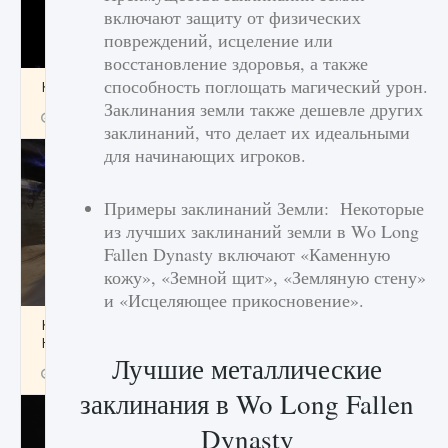
включают защиту от физических
повреждений, исцеление или
восстановление здоровья, а также
способность поглощать магический урон.
Как получить Thunder Egg в Stardew Valley
Заклинания земли также дешевле других
9 августа 2024
1 244
0
0
заклинаний, что делает их идеальными
для начинающих игроков.
Примеры заклинаний Земли: Некоторые
из лучших заклинаний земли в Wo Long
Fallen Dynasty включают «Каменную
кожу», «Земной щит», «Земляную стену»
и «Исцеляющее прикосновение».
Как исправить неработающие награды For
Honor
Лучшие металлические
9 августа 2024
1 205
0
0
заклинания в Wo Long Fallen
Dynasty