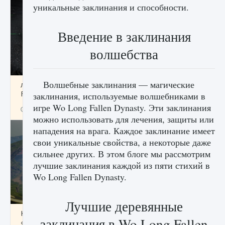
уникальные заклинания и способности.
Введение в заклинания
волшебства
Волшебные заклинания — магические
лицензии, лиги, команды и стадионы в EA
FC 25
заклинания, используемые волшебниками в
игре Wo Long Fallen Dynasty. Эти заклинания
9 августа 2024
2 395
0
2
можно использовать для лечения, защиты или
нападения на врага. Каждое заклинание имеет
свои уникальные свойства, а некоторые даже
сильнее других. В этом блоге мы рассмотрим
лучшие заклинания каждой из пяти стихий в
Wo Long Fallen Dynasty.
Лучшие деревянные
Как исправить ошибку Palworld EPalworld
заклинания в Wo Long Fallen
«Идет сохранение мира — Невозможно