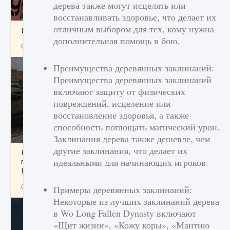
дерева также могут исцелять или
восстанавливать здоровье, что делает их
отличным выбором для тех, кому нужна
Входят ли «Милан» и «Интер» в EA FC 25
дополнительная помощь в бою.
9 августа 2024
2 064
0
1
Преимущества деревянных заклинаний:
Преимущества деревянных заклинаний
включают защиту от физических
повреждений, исцеление или
восстановление здоровья, а также
способность поглощать магический урон.
Заклинания дерева также дешевле, чем
другие заклинания, что делает их
Как исправить текстовую ошибку
идеальными для начинающих игроков.
пользовательского интерфейса Delta
Force Hawk Ops
9 августа 2024
1 945
0
0
Примеры деревянных заклинаний:
Некоторые из лучших заклинаний дерева
в Wo Long Fallen Dynasty включают
«Щит жизни», «Кожу коры», «Мантию