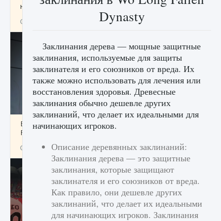
начать сохранение данных мира»
Dynasty
9 августа 2024
2 711
0
0
Заклинания дерева — мощные защитные
заклинания, используемые для защиты
заклинателя и его союзников от вреда. Их
также можно использовать для лечения или
восстановления здоровья. Древесные
заклинания обычно дешевле других
заклинаний, что делает их идеальными для
Все новые функции в режиме карьеры EA
начинающих игроков.
FC 25
Описание деревянных заклинаний:
9 августа 2024
2 096
0
2
Заклинания дерева — это защитные
заклинания, которые защищают
заклинателя и его союзников от вреда.
Как правило, они дешевле других
заклинаний, что делает их идеальными
для начинающих игроков. Заклинания