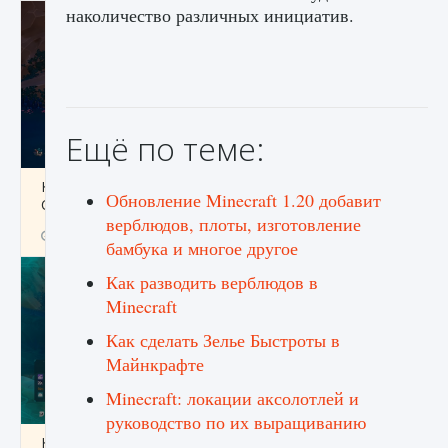
наколичество различных инициатив.
Ещё по теме:
Как разблокировать заклинание Крист в
Обновление Minecraft 1.20 добавит
Creatures of Ava
верблюдов, плоты, изготовление
9 августа 2024
1 393
0
0
бамбука и многое другое
Как разводить верблюдов в
Minecraft
Как сделать Зелье Быстроты в
Майнкрафте
Minecraft: локации аксолотлей и
руководство по их выращиванию
Как приручить существ из степей Тамура в