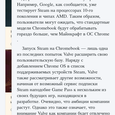
Например, Google, как сообщается, уже
тестирует Steam на процессорах 10-го
поколения и чипах AMD. Таким образом,
пользователи могут ожидать, что стандартные
модели Chromebook будут обрабатывать
Как проверить статус сервера Delta Force
гораздо больше, чем Майнкрафт в ОС Chrome
Hawk Ops
.
9 августа 2024
1 286
0
0
Запуск Steam на Chromebook — лишь одна
из последних попыток Valve расширить свою
пользовательскую базу. Наряду с
добавлением Chrome OS в список
поддерживаемых устройств Steam, Valve
также рассматривает другие возможности,
начиная от возможный сервис подписки
Steam наподобие Game Pass к нескольким из
своих будущих игр, находящихся в
Как приручить существ джунглей Нари в
разработке. Очевидно, что амбиции компании
игре Creatures of Ava
растут. Однако это также означает, что
9 августа 2024
1 218
0
0
внимание Valve как компании будет отвлечено