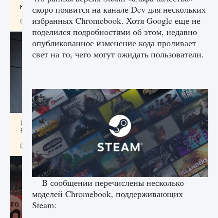
начать сохранение данных мира»
скоро появится на канале Dev для нескольких
избранных Chromebook. Хотя Google еще не
9 августа 2024
2 711
0
0
поделился подробностями об этом, недавно
опубликованное изменение кода проливает
свет на то, чего могут ожидать пользователи.
Все новые функции в режиме карьеры EA
FC 25
9 августа 2024
2 096
0
2
В сообщении перечислены несколько
моделей Chromebook, поддерживающих
Steam: