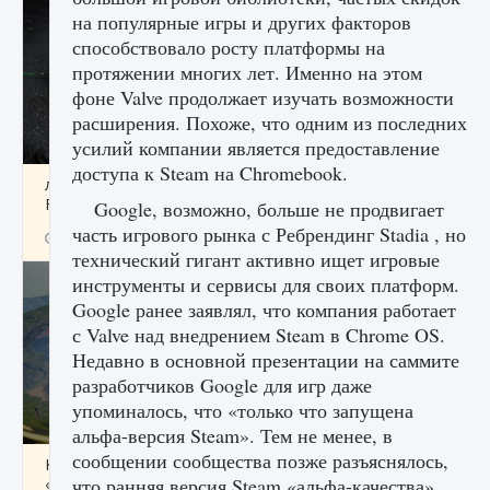
на популярные игры и других факторов
способствовало росту платформы на
протяжении многих лет. Именно на этом
фоне Valve продолжает изучать возможности
расширения. Похоже, что одним из последних
усилий компании является предоставление
доступа к Steam на Chromebook.
лицензии, лиги, команды и стадионы в EA
FC 25
Google, возможно, больше не продвигает
часть игрового рынка с Ребрендинг Stadia , но
9 августа 2024
2 395
0
2
технический гигант активно ищет игровые
инструменты и сервисы для своих платформ.
Google ранее заявлял, что компания работает
с Valve над внедрением Steam в Chrome OS.
Недавно в основной презентации на саммите
разработчиков Google для игр даже
упоминалось, что «только что запущена
альфа-версия Steam». Тем не менее, в
сообщении сообщества позже разъяснялось,
Как исправить ошибку Palworld EPalworld
что ранняя версия Steam «альфа-качества»
«Идет сохранение мира — Невозможно