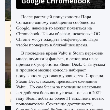
Google Chromebook
Пара
После растущей популярности
Согласно одному сообщению сообщества
Как исправить ошибку Palworld «Идет
Google, наконец-то может появиться на
сохранение мира — Невозможно начать
Chromebook. Таким образом, некоторые ОС
сохранение данных мира»
Chrome могут ожидать альфа-версию Пара
9 августа 2024
2 511
0
0
чтобы проверить в ближайшее время.
В последнее время Valve и Steam пережили
много шумихи и фанфар, в основном из-за
приема их устройства Steam Deck. С запуском
в прошлом месяце консоль набирает
популярность до такого уровня, что Спрос на
Steam Deck, похоже, превзошел ожидания
Valve . Но сам Steam за последние несколько
лет добился большого успеха. Только в 2021
Как заработать медали лиги Clash of Clans
году Steam добавил более 31 миллиона новых
9 августа 2024
2 599
0
1
пользователей. Сочетание доступности,
большой игровой библиотеки, частых скидок