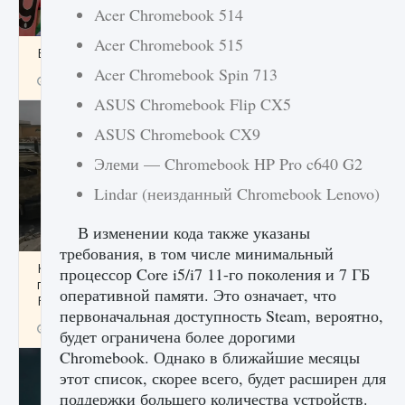
Acer Chromebook 514
Acer Chromebook 515
Входят ли «Милан» и «Интер» в EA FC 25
Acer Chromebook Spin 713
9 августа 2024
2 064
0
1
ASUS Chromebook Flip CX5
ASUS Chromebook CX9
Элеми — Chromebook HP Pro c640 G2
Lindar (неизданный Chromebook Lenovo)
В изменении кода также указаны
требования, в том числе минимальный
Как исправить текстовую ошибку
процессор Core i5/i7 11-го поколения и 7 ГБ
пользовательского интерфейса Delta
оперативной памяти. Это означает, что
Force Hawk Ops
первоначальная доступность Steam, вероятно,
9 августа 2024
1 945
0
0
будет ограничена более дорогими
Chromebook. Однако в ближайшие месяцы
этот список, скорее всего, будет расширен для
поддержки большего количества устройств.