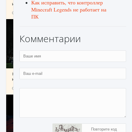
Как исправить, что контроллер
игре Creatures of Ava
Minecraft Legends не работает на
9 августа 2024
1 164
0
0
ПК
Комментарии
Как исправить ошибку EA FC 25 beta,
которая не работает
9 августа 2024
1 370
0
0