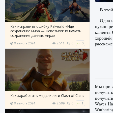
В этой
Одна и
нужно ре
Как исправить ошибку Palworld «Идет
сохранение мира — Невозможно начать
клиента 
сохранение данных мира»
хорошей 
расскаже
9 августа 2024
2 511
0
0
Мы пригл
получить
Как заработать медали лиги Clash of Clans
получить
Waves На
9 августа 2024
2 599
0
1
Wutherin