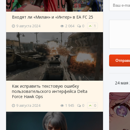
Входят ли «Милан» и «Интер» в EA FC 25
9 августа 2024
2 064
0
1
Отправ
24 мая
Как исправить текстовую ошибку
пользовательского интерфейса Delta
Force Hawk Ops
9 августа 2024
1 945
0
0