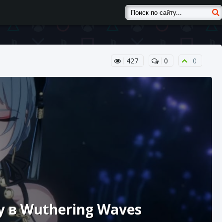
427
0
0
 в Wuthering Waves