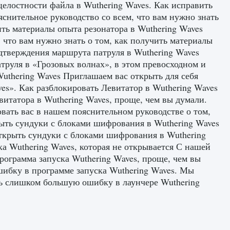
целостности файла в Wuthering Waves. Как исправить
снительное руководство со всем, что вам нужно знать
ить материалы опыта резонатора в Wuthering Waves
 что вам нужно знать о том, как получить материалы
одтверждения маршрута патруля в Wuthering Waves
труля в «Грозовых волнах», в этом превосходном и
Wuthering Waves Приглашаем вас открыть для себя
es». Как разблокировать Левитатор в Wuthering Waves
витатора в Wuthering Waves, проще, чем вы думали.
вать вас в нашем пояснительном руководстве о том,
рыть сундуки с блоками шифрования в Wuthering Waves
открыть сундуки с блоками шифрования в Wuthering
а Wuthering Waves, которая не открывается С нашей
рограмма запуска Wuthering Waves, проще, чем вы
ибку в программе запуска Wuthering Waves. Мы
ть слишком большую ошибку в лаунчере Wuthering