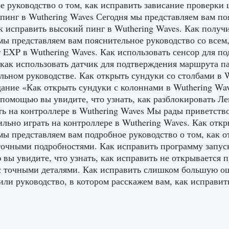
е руководство о том, как исправить зависание проверки 
пинг в Wuthering Waves Сегодня мы представляем вам поя
ак исправить высокий пинг в Wuthering Waves. Как получ
мы представляем вам пояснительное руководство со всем,
r EXP в Wuthering Waves. Как использовать сенсор для п
 как использовать датчик для подтверждения маршрута па
льном руководстве. Как открыть сундуки со столбами в 
дание «Как открыть сундуки с колоннами в Wuthering Wav
помощью вы увидите, что узнать, как разблокировать Ле
ть на контроллере в Wuthering Waves Мы рады приветство
ильно играть на контроллере в Wuthering Waves. Как отк
мы представляем вам подробное руководство о том, как 
точными подробностями. Как исправить программу запуск
вы увидите, что узнать, как исправить не открывается п
с точными деталями. Как исправить слишком большую ош
или руководство, в котором расскажем вам, как исправи