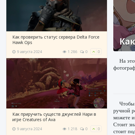
Как проверить статус сервера Delta Force
Как
Hawk Ops
9 августа 2024
1 286
0
0
На это
фотограф
Чтобы 
ручной р
Как приручить существ джунглей Нари в
можете и
игре Creatures of Ava
Стоит зн
9 августа 2024
1 218
0
0
стоит по