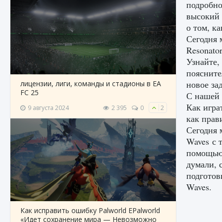
подробно
высокий 
о том, к
Сегодня 
Resonato
Узнайте,
поясните
новое за
лицензии, лиги, команды и стадионы в EA
FC 25
С нашей 
Как игра
9 августа 2024
2 395
0
2
как прав
Сегодня 
Waves с 
помощью 
думали, 
подготов
Waves.
Как исправить ошибку Palworld EPalworld
«Идет сохранение мира — Невозможно