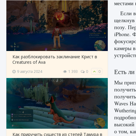
местами 
Если 
щелкнув 
позу. Пе
iPhone. 
фокусиро
камеры в
устройст
Как разблокировать заклинание Крист в
Creatures of Ava
Есть ли
9 августа 2024
1 393
0
0
Мы пригл
получить
получить
Waves На
Wutherin
подробно
высокий 
о том, к
Как приручить существ из степей Тамура в