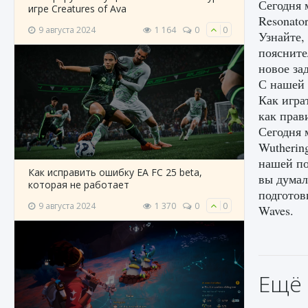
Сегодня 
игре Creatures of Ava
Resonato
9 августа 2024
1 164
0
0
Узнайте,
поясните
новое за
С нашей 
Как игра
как прав
Сегодня 
Wutherin
нашей по
Как исправить ошибку EA FC 25 beta,
вы думал
которая не работает
подготов
9 августа 2024
1 370
0
0
Waves.
Ещё 