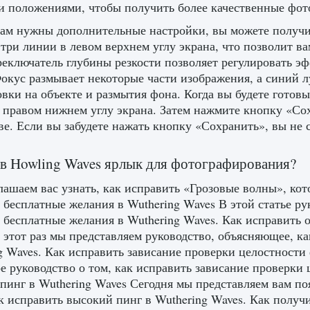
и положениями, чтобы получить более качественные фот
вам нужны дополнительные настройки, вы можете получ
три линии в левом верхнем углу экрана, что позволит в
реключатель глубины резкости позволяет регулировать 
Фокус размывает некоторые части изображения, а синий 
вки на объекте и размытия фона. Когда вы будете готовы
 правом нижнем углу экрана. Затем нажмите кнопку «Со
ве. Если вы забудете нажать кнопку «Сохранить», вы не
 в Howling Waves ярлык для фотографирования?
ашаем вас узнать, как исправить «Грозовые волны», кот
 бесплатные желания в Wuthering Waves В этой статье ру
 бесплатные желания в Wuthering Waves. Как исправить 
 этот раз мы представляем руководство, объясняющее, к
g Waves. Как исправить зависание проверки целостности
е руководство о том, как исправить зависание проверки 
пинг в Wuthering Waves Сегодня мы представляем вам поя
ак исправить высокий пинг в Wuthering Waves. Как получ