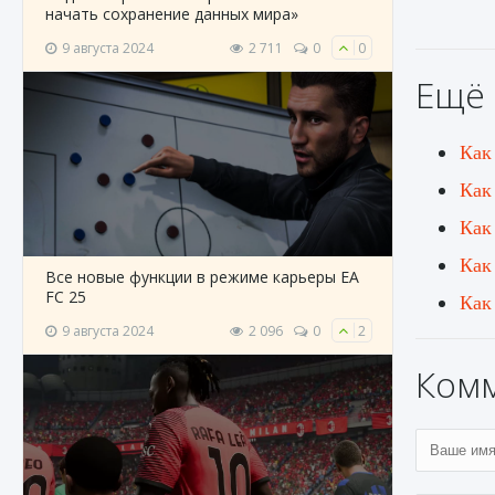
начать сохранение данных мира»
9 августа 2024
2 711
0
0
Ещё 
Как
Как
Как
Как
Все новые функции в режиме карьеры EA
FC 25
Как
9 августа 2024
2 096
0
2
Ком