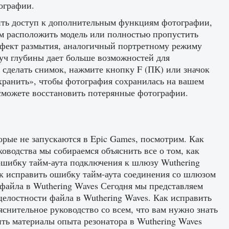
ографии.
ить доступ к дополнительным функциям фотографии,
ам расположить модель или полностью пропустить
эффект размытия, аналогичный портретному режиму
луч глубины дает больше возможностей для
 сделать снимок, нажмите кнопку F (ПК) или значок
хранить», чтобы фотография сохранилась на вашем
 сможете восстановить потерянные фотографии.
орые не запускаются в Epic Games, посмотрим. Как
ководства мы собираемся объяснить все о том, как
ошибку тайм-аута подключения к шлюзу Wuthering
ак исправить ошибку тайм-аута соединения со шлюзом
 файла в Wuthering Waves Сегодня мы представляем
целостности файла в Wuthering Waves. Как исправить
снительное руководство со всем, что вам нужно знать
ить материалы опыта резонатора в Wuthering Waves