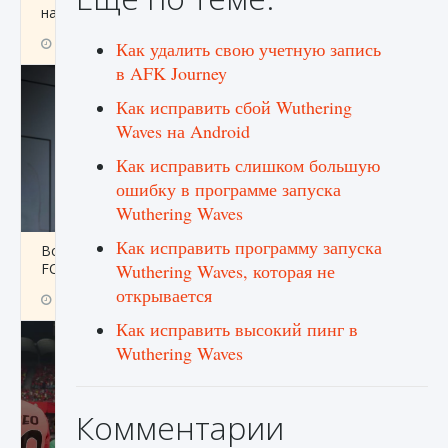
начать сохранение данных мира»
9 августа 2024
2 711
0
0
Как удалить свою учетную запись
в AFK Journey
Как исправить сбой Wuthering
Waves на Android
Как исправить слишком большую
ошибку в программе запуска
Wuthering Waves
Как исправить программу запуска
Все новые функции в режиме карьеры EA
FC 25
Wuthering Waves, которая не
открывается
9 августа 2024
2 096
0
2
Как исправить высокий пинг в
Wuthering Waves
Комментарии