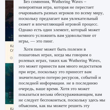
Без сомнения, Wuthering Waves –
невероятная игра, которая не перестает
очаровывать разных игроков по всему миру,
поскольку предлагает вам увлекательный
сюжет и впечатляющий игровой процесс.
Однако есть один элемент, который может
немного усложнить вам удовольствие от
игры, — это пинг.
Как разблокировать заклинание Крист в
Хотя пинг может быть полезен в
Creatures of Ava
пошаговых играх, когда мы говорим о
9 августа 2024
1 393
0
0
ролевых играх, таких как Wuthering Waves,
это может принести вам много недостатков
при игре, поскольку это принесет вам
значительную потерю ресурсов, событий и
последней информации. не в последнюю
очередь, ваше время. Хотя это может
показаться весьма обескураживающим, вам
не следует беспокоиться, поскольку здесь мы
объясним, как вы можете решить эту
Как приручить существ из степей Тамура в