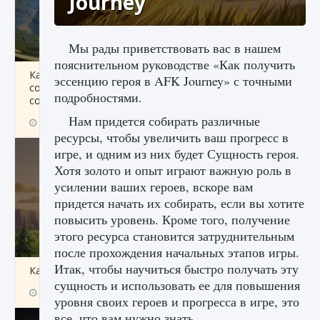
Journey
Мы рады приветствовать вас в нашем
пояснительном руководстве «Как получить
Как исправить ошибку Palworld «Идет
эссенцию героя в AFK Journey» с точными
сохранение мира — Невозможно начать
подробностями.
сохранение данных мира»
Нам придется собирать различные
9 августа 2024
2 511
0
0
ресурсы, чтобы увеличить ваш прогресс в
игре, и одним из них будет Сущность героя.
Хотя золото и опыт играют важную роль в
усилении ваших героев, вскоре вам
придется начать их собирать, если вы хотите
повысить уровень. Кроме того, получение
этого ресурса становится затруднительным
после прохождения начальных этапов игры.
Итак, чтобы научиться быстро получать эту
Как заработать медали лиги Clash of Clans
сущность и использовать ее для повышения
9 августа 2024
2 599
0
1
уровня своих героев и прогресса в игре, это
все, что вам нужно знать.