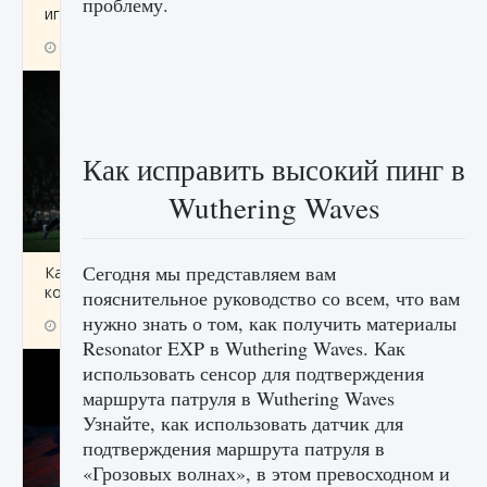
проблему.
игре Creatures of Ava
9 августа 2024
1 164
0
0
Как исправить высокий пинг в
Wuthering Waves
Сегодня мы представляем вам
Как исправить ошибку EA FC 25 beta,
которая не работает
пояснительное руководство со всем, что вам
нужно знать о том, как получить материалы
9 августа 2024
1 370
0
0
Resonator EXP в Wuthering Waves. Как
использовать сенсор для подтверждения
маршрута патруля в Wuthering Waves
Узнайте, как использовать датчик для
подтверждения маршрута патруля в
«Грозовых волнах», в этом превосходном и