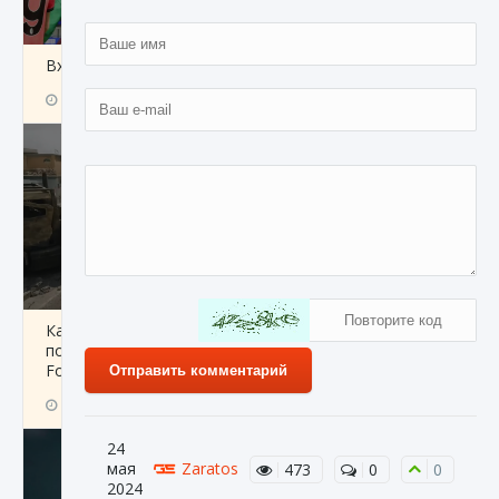
Входят ли «Милан» и «Интер» в EA FC 25
9 августа 2024
2 064
0
1
Как исправить текстовую ошибку
пользовательского интерфейса Delta
Force Hawk Ops
Отправить комментарий
9 августа 2024
1 945
0
0
24
мая
Zaratos
473
0
0
2024