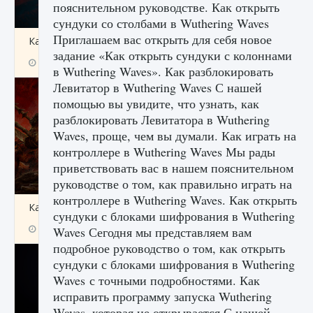
пояснительном руководстве. Как открыть
сундуки со столбами в Wuthering Waves
Приглашаем вас открыть для себя новое
Как создавать предметы в Creatures of Ava
задание «Как открыть сундуки с колоннами
9 августа 2024
1 266
0
0
в Wuthering Waves». Как разблокировать
Левитатор в Wuthering Waves С нашей
помощью вы увидите, что узнать, как
разблокировать Левитатора в Wuthering
Waves, проще, чем вы думали. Как играть на
контроллере в Wuthering Waves Мы рады
приветствовать вас в нашем пояснительном
руководстве о том, как правильно играть на
контроллере в Wuthering Waves. Как открыть
Как найти Гробницу Изгоев в Diablo 4
сундуки с блоками шифрования в Wuthering
9 августа 2024
1 337
0
0
Waves Сегодня мы представляем вам
подробное руководство о том, как открыть
сундуки с блоками шифрования в Wuthering
Waves с точными подробностями. Как
исправить программу запуска Wuthering
Waves, которая не открывается С нашей