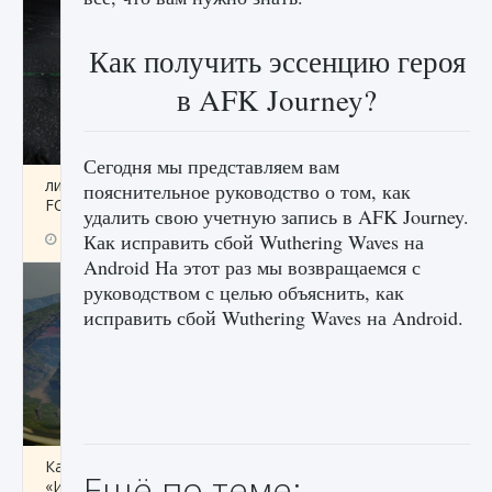
Как получить эссенцию героя
в AFK Journey?
Сегодня мы представляем вам
лицензии, лиги, команды и стадионы в EA
пояснительное руководство о том, как
FC 25
удалить свою учетную запись в AFK Journey.
Как исправить сбой Wuthering Waves на
9 августа 2024
2 395
0
2
Android На этот раз мы возвращаемся с
руководством с целью объяснить, как
исправить сбой Wuthering Waves на Android.
Как исправить ошибку Palworld EPalworld
Ещё по теме:
«Идет сохранение мира — Невозможно