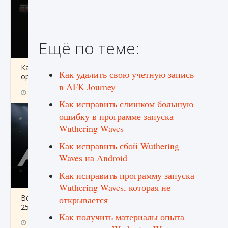
Ещё по теме:
Как разблокировать чертеж счастливого
Как удалить свою учетную запись
оружия в MW3 и Warzone
в AFK Journey
9 августа 2024
1 151
0
0
Как исправить слишком большую
ошибку в программе запуска
Wuthering Waves
Как исправить сбой Wuthering
Waves на Android
Как исправить программу запуска
Wuthering Waves, которая не
Все новые функции Ultimate Team в EA FC
открывается
25
Как получить материалы опыта
9 августа 2024
1 297
0
0