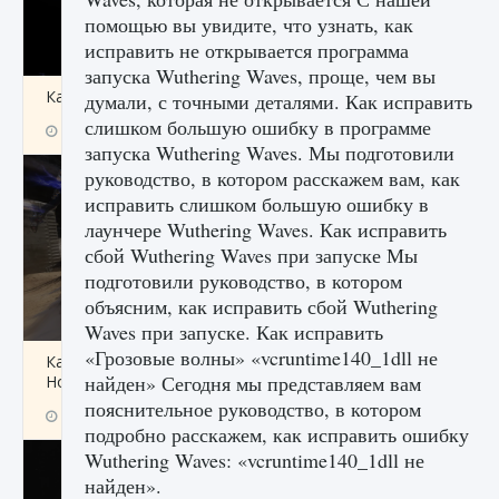
помощью вы увидите, что узнать, как
исправить не открывается программа
запуска Wuthering Waves, проще, чем вы
Как получить Thunder Egg в Stardew Valley
думали, с точными деталями. Как исправить
слишком большую ошибку в программе
9 августа 2024
1 244
0
0
запуска Wuthering Waves. Мы подготовили
руководство, в котором расскажем вам, как
исправить слишком большую ошибку в
лаунчере Wuthering Waves. Как исправить
сбой Wuthering Waves при запуске Мы
подготовили руководство, в котором
объясним, как исправить сбой Wuthering
Waves при запуске. Как исправить
«Грозовые волны» «vcruntime140_1dll не
Как исправить неработающие награды For
найден» Сегодня мы представляем вам
Honor
пояснительное руководство, в котором
9 августа 2024
1 205
0
0
подробно расскажем, как исправить ошибку
Wuthering Waves: «vcruntime140_1dll не
найден».