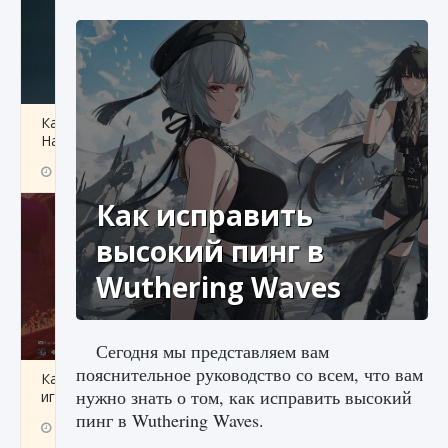
Как проверить статус сервера Delta Force
Hawk Ops
9 августа 2024
1 286
0
0
Как исправить
высокий пинг в
Wuthering Waves
Сегодня мы представляем вам
пояснительное руководство со всем, что вам
Как приручить существ джунглей Нари в
нужно знать о том, как исправить высокий
игре Creatures of Ava
пинг в Wuthering Waves.
9 августа 2024
1 218
0
0