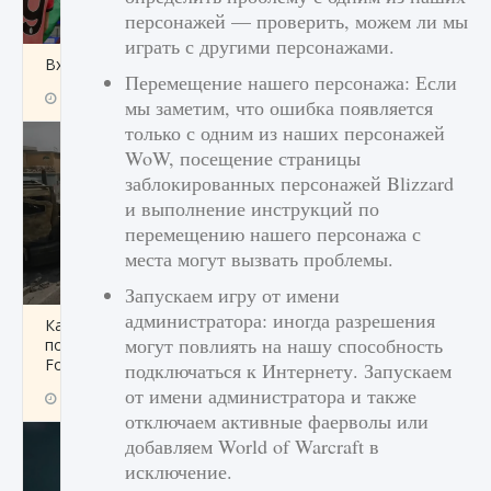
персонажей — проверить, можем ли мы
играть с другими персонажами.
Входят ли «Милан» и «Интер» в EA FC 25
Перемещение нашего персонажа: Если
9 августа 2024
2 064
0
1
мы заметим, что ошибка появляется
только с одним из наших персонажей
WoW, посещение страницы
заблокированных персонажей Blizzard
и выполнение инструкций по
перемещению нашего персонажа с
места могут вызвать проблемы.
Запускаем игру от имени
администратора: иногда разрешения
Как исправить текстовую ошибку
могут повлиять на нашу способность
пользовательского интерфейса Delta
Force Hawk Ops
подключаться к Интернету. Запускаем
от имени администратора и также
9 августа 2024
1 945
0
0
отключаем активные фаерволы или
добавляем World of Warcraft в
исключение.