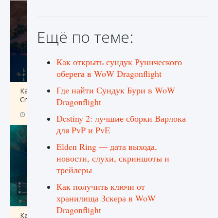
Ещё по теме:
Как открыть сундук Рунического
оберега в WoW Dragonflight
Где найти Сундук Бури в WoW
Как разблокировать заклинание Крист в
Creatures of Ava
Dragonflight
9 августа 2024
1 393
0
0
Destiny 2: лучшие сборки Варлока
для PvP и PvE
Elden Ring — дата выхода,
новости, слухи, скриншоты и
трейлеры
Как получить ключи от
хранилища Зскера в WoW
Dragonflight
Как приручить существ из степей Тамура в