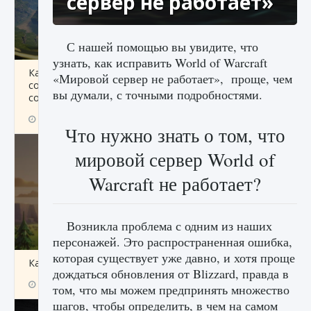
сервер не работает»
С нашей помощью вы увидите, что
узнать, как исправить World of Warcraft
Как исправить ошибку Palworld «Идет
«Мировой сервер не работает», проще, чем
сохранение мира — Невозможно начать
вы думали, с точными подробностями.
сохранение данных мира»
9 августа 2024
2 511
0
0
Что нужно знать о том, что
мировой сервер World of
Warcraft не работает?
Возникла проблема с одним из наших
персонажей. Это распространенная ошибка,
которая существует уже давно, и хотя проще
Как заработать медали лиги Clash of Clans
дождаться обновления от Blizzard, правда в
9 августа 2024
2 599
0
1
том, что мы можем предпринять множество
шагов, чтобы определить, в чем на самом