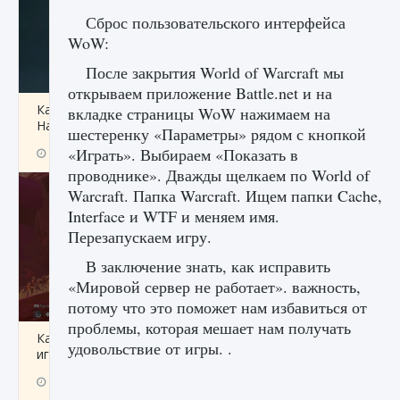
Сброс пользовательского интерфейса
WoW:
После закрытия World of Warcraft мы
открываем приложение Battle.net и на
Как проверить статус сервера Delta Force
вкладке страницы WoW нажимаем на
Hawk Ops
шестеренку «Параметры» рядом с кнопкой
«Играть». Выбираем «Показать в
9 августа 2024
1 286
0
0
проводнике». Дважды щелкаем по World of
Warcraft. Папка Warcraft. Ищем папки Cache,
Interface и WTF и меняем имя.
Перезапускаем игру.
В заключение знать, как исправить
«Мировой сервер не работает». важность,
потому что это поможет нам избавиться от
проблемы, которая мешает нам получать
Как приручить существ джунглей Нари в
удовольствие от игры. .
игре Creatures of Ava
9 августа 2024
1 218
0
0