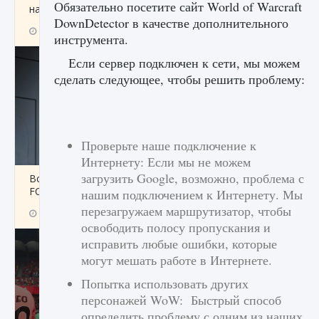
Обязательно посетите сайт World of Warcraft
начать сохранение данных мира»
DownDetector в качестве дополнительного
9 августа 2024
2 711
0
0
инструмента.
Если сервер подключен к сети, мы можем
сделать следующее, чтобы решить проблему:
Проверьте наше подключение к
Интернету: Если мы не можем
загрузить Google, возможно, проблема с
Все новые функции в режиме карьеры EA
FC 25
нашим подключением к Интернету. Мы
перезагружаем маршрутизатор, чтобы
9 августа 2024
2 096
0
2
освободить полосу пропускания и
исправить любые ошибки, которые
могут мешать работе в Интернете.
Попытка использовать других
персонажей WoW: Быстрый способ
определить проблему с одним из наших