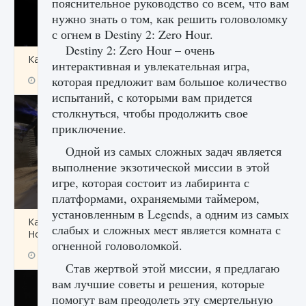
пояснительное руководство со всем, что вам
нужно знать о том, как решить головоломку
с огнем в Destiny 2: Zero Hour.
Destiny 2: Zero Hour – очень
Как получить Thunder Egg в Stardew Valley
интерактивная и увлекательная игра,
которая предложит вам большое количество
9 августа 2024
1 244
0
0
испытаний, с которыми вам придется
столкнуться, чтобы продолжить свое
приключение.
Одной из самых сложных задач является
выполнение экзотической миссии в этой
игре, которая состоит из лабиринта с
платформами, охраняемыми таймером,
установленным в Legends, а одним из самых
Как исправить неработающие награды For
слабых и сложных мест является комната с
Honor
огненной головоломкой.
9 августа 2024
1 205
0
0
Став жертвой этой миссии, я предлагаю
вам лучшие советы и решения, которые
помогут вам преодолеть эту смертельную