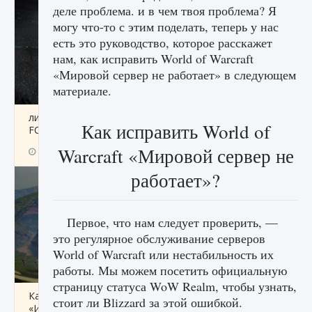
деле проблема. и в чем твоя проблема? Я
могу что-то с этим поделать, теперь у нас
есть это руководство, которое расскажет
нам, как исправить World of Warcraft
«Мировой сервер не работает» в следующем
материале.
лицензии, лиги, команды и стадионы в EA
Как исправить World of
FC 25
Warcraft «Мировой сервер не
9 августа 2024
2 395
0
2
работает»?
Первое, что нам следует проверить, —
это регулярное обслуживание серверов
World of Warcraft или нестабильность их
работы. Мы можем посетить официальную
страницу статуса WoW Realm, чтобы узнать,
Как исправить ошибку Palworld EPalworld
стоит ли Blizzard за этой ошибкой.
«Идет сохранение мира — Невозможно