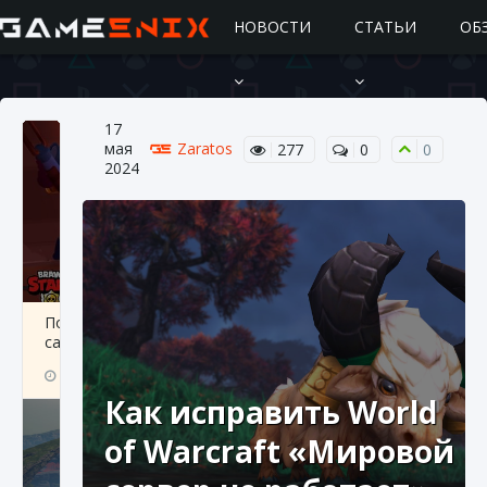
НОВОСТИ
СТАТЬИ
ОБ
17
мая
Zaratos
277
0
0
2024
Подробное руководство по получению
самоцветов Brawl Stars
10 августа 2024
2 685
0
1
Как исправить World
of Warcraft «Мировой