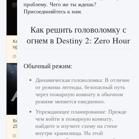
проблему. Чего же ты ждешь?
Присоединяйтесь к нам.
Как решить головоломку с
огнем в Destiny 2: Zero Hour
Как разблокировать чертеж счастливого
оружия в MW3 и Warzone
9 августа 2024
1 151
0
0
Обычный режим:
Динамическая головоломка: В отличие
от режима легенды, безопасный путь
через пожарную комнату в обычном
режиме меняется ежедневно.
Упреждающее планирование: Прежде
чем войти в пожарную комнату,
Все новые функции Ultimate Team в EA FC
найдите и изучите схему на стене
25
внутри хранилища. На этой
9 августа 2024
1 297
0
0