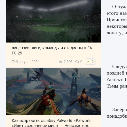
Оттуда
этого на
Происхож
некоторы
лопату, 
лицензии, лиги, команды и стадионы в EA
FC 25
9 августа 2024
2 395
0
2
Следуе
поздней 
Аспект Т
Тьмы ран
Заверш
понадоби
Как исправить ошибку Palworld EPalworld
«Идет сохранение мира — Невозможно