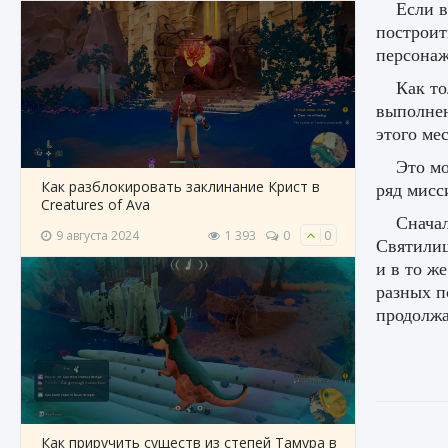
Если в
построит
персонаж
Как то
выполнен
этого мес
Это мо
Как разблокировать заклинание Крист в
ряд мисс
Creatures of Ava
Сначал
9 августа 2024
1 393
0
0
Святилищ
и в то ж
разных п
продолжа
Как приручить существ из степей Тамура в