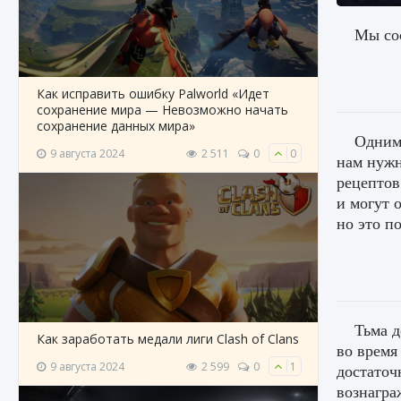
Мы сос
Как исправить ошибку Palworld «Идет
сохранение мира — Невозможно начать
сохранение данных мира»
Одним 
9 августа 2024
2 511
0
0
нам нужн
рецептов
и могут 
но это п
Тьма д
Как заработать медали лиги Clash of Clans
во время
9 августа 2024
2 599
0
1
достаточ
вознагра