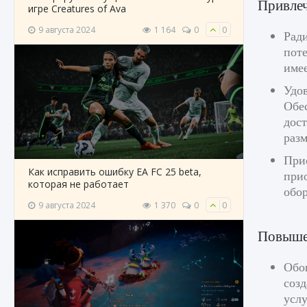
Привлеч
игре Creatures of Ava
9 августа 2024
1 164
0
0
Ради
поте
име
Удов
Обес
дост
раз
При
Как исправить ошибку EA FC 25 beta,
при
которая не работает
обо
9 августа 2024
1 370
0
0
Повышен
Обо
соз
услу