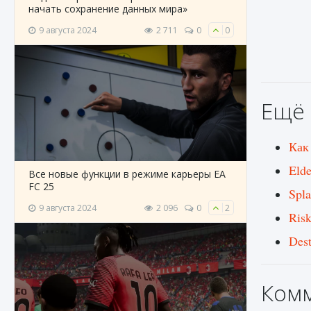
начать сохранение данных мира»
9 августа 2024
2 711
0
0
Ещё 
Как
Eld
Все новые функции в режиме карьеры EA
FC 25
Spla
9 августа 2024
2 096
0
2
Ris
Des
Ком