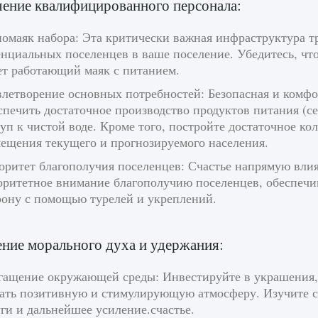
ение квалифицированного персонала:
омаяк набора: Эта критически важная инфраструктура т
нциальных поселенцев в ваше поселение. Убедитесь, что
ет работающий маяк с питанием.
летворение основных потребностей: Безопасная и комфо
печить достаточное производство продуктов питания (се
уп к чистой воде. Кроме того, постройте достаточное к
мещения текущего и прогнозируемого населения.
оритет благополучия поселенцев: Счастье напрямую влия
оритетное внимание благополучию поселенцев, обеспечив
рону с помощью турелей и укреплений.
ие морального духа и удержания:
гащение окружающей среды: Инвестируйте в украшения, 
дать позитивную и стимулирующую атмосферу. Изучите 
ги и дальнейшее усиление.счастье.