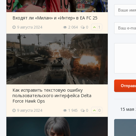
Входят ли «Милан» и «Интер» в EA FC 25
9 августа 2024
2 064
0
1
Отправ
Как исправить текстовую ошибку
пользовательского интерфейса Delta
Force Hawk Ops
15 мая
9 августа 2024
1 945
0
0