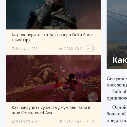
Как проверить статус сервера Delta Force
Hawk Ops
9 августа 2024
1 286
0
0
Как
Сегодня 
поселенце
Fallou
приключ
Одной 
Как приручить существ джунглей Нари в
игре Creatures of Ava
большой 
представ
9 августа 2024
1 218
0
0