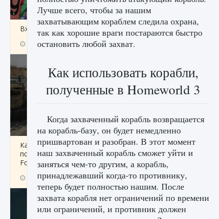
Лучше всего, чтобы за нашим
захватывающим кораблем следила охрана,
Входят ли «Милан» и «Интер» в EA FC 25
так как хорошие враги постараются быстро
остановить любой захват.
9 августа 2024
2 064
0
1
Как использовать корабли,
полученные в Homeworld 3
Когда захваченный корабль возвращается
на корабль-базу, он будет немедленно
пришвартован и разобран. В этот момент
Как исправить текстовую ошибку
наш захваченный корабль сможет уйти и
пользовательского интерфейса Delta
Force Hawk Ops
заняться чем-то другим, а корабль,
принадлежавший когда-то противнику,
9 августа 2024
1 945
0
0
теперь будет полностью нашим. После
захвата корабля нет ограничений по времени
или ограничений, и противник должен