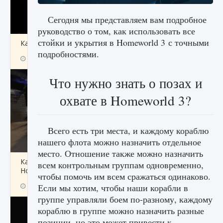
Сегодня мы представляем вам подробное
руководство о том, как использовать все
стойки и укрытия в Homeworld 3 с точными
Как получить Thunder Egg в Stardew Valley
подробностями.
9 августа 2024
1 244
0
0
Что нужно знать о позах и
охвате в Homeworld 3?
Всего есть три места, и каждому кораблю
нашего флота можно назначить отдельное
место. Отношение также можно назначить
Как исправить неработающие награды For
всем контрольным группам одновременно,
Honor
чтобы помочь им всем сражаться одинаково.
9 августа 2024
1 205
0
Если мы хотим, чтобы наши корабли в
0
группе управляли боем по-разному, каждому
кораблю в группе можно назначить разные
позиции, но это может привести к