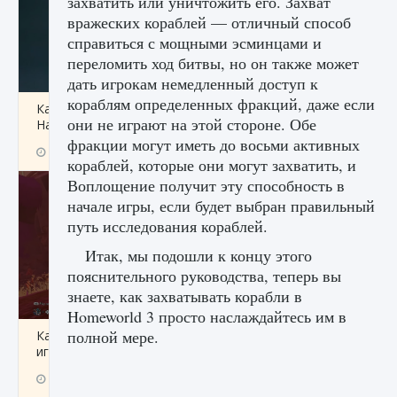
захватить или уничтожить его. Захват
вражеских кораблей — отличный способ
справиться с мощными эсминцами и
переломить ход битвы, но он также может
дать игрокам немедленный доступ к
кораблям определенных фракций, даже если
Как проверить статус сервера Delta Force
они не играют на этой стороне. Обе
Hawk Ops
фракции могут иметь до восьми активных
9 августа 2024
1 286
0
0
кораблей, которые они могут захватить, и
Воплощение получит эту способность в
начале игры, если будет выбран правильный
путь исследования кораблей.
Итак, мы подошли к концу этого
пояснительного руководства, теперь вы
знаете, как захватывать корабли в
Homeworld 3 просто наслаждайтесь им в
полной мере.
Как приручить существ джунглей Нари в
игре Creatures of Ava
9 августа 2024
1 218
0
0