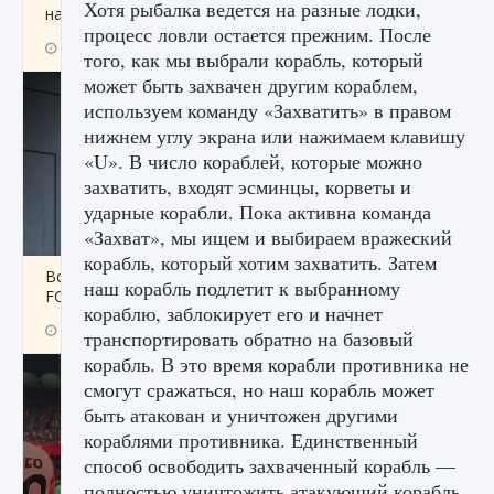
Хотя рыбалка ведется на разные лодки,
начать сохранение данных мира»
процесс ловли остается прежним. После
9 августа 2024
2 711
0
0
того, как мы выбрали корабль, который
может быть захвачен другим кораблем,
используем команду «Захватить» в правом
нижнем углу экрана или нажимаем клавишу
«U». В число кораблей, которые можно
захватить, входят эсминцы, корветы и
ударные корабли. Пока активна команда
«Захват», мы ищем и выбираем вражеский
корабль, который хотим захватить. Затем
Все новые функции в режиме карьеры EA
наш корабль подлетит к выбранному
FC 25
кораблю, заблокирует его и начнет
9 августа 2024
2 096
0
2
транспортировать обратно на базовый
корабль. В это время корабли противника не
смогут сражаться, но наш корабль может
быть атакован и уничтожен другими
кораблями противника. Единственный
способ освободить захваченный корабль —
полностью уничтожить атакующий корабль.