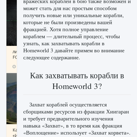
вражеских кораблей в бою также возможен и
может стать для нас простым способом
получить новые или уникальные корабли,
которые не были произведены вашей
фракцией. Хотя полное управление
кораблем — длительный процесс, чтобы
узнать, как захватывать корабли в
Homeworld 3 давайте примем во внимание
лицензии, лиги, команды и стадионы в EA
следующее содержание.
FC 25
9 августа 2024
2 395
0
2
Как захватывать корабли в
Homeworld 3?
Захват кораблей осуществляется
сборщиками ресурсов из фракции Хиигаран
и требует предварительного изучения
навыка «Захват», в то время как фракция
Как исправить ошибку Palworld EPalworld
«Воплощение» использует «Захват корвета».
«Идет сохранение мира — Невозможно