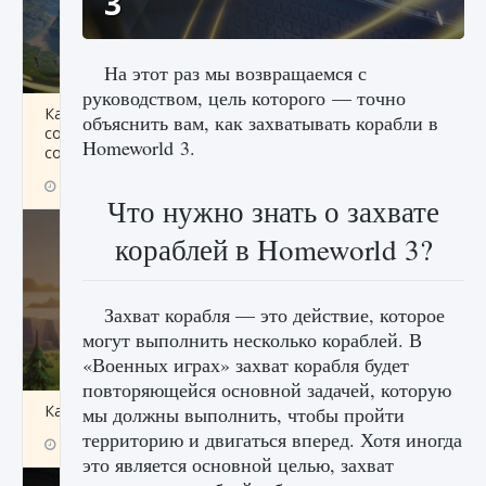
3
На этот раз мы возвращаемся с
руководством, цель которого — точно
Как исправить ошибку Palworld «Идет
объяснить вам, как захватывать корабли в
сохранение мира — Невозможно начать
Homeworld 3.
сохранение данных мира»
9 августа 2024
2 511
0
0
Что нужно знать о захвате
кораблей в Homeworld 3?
Захват корабля — это действие, которое
могут выполнить несколько кораблей. В
«Военных играх» захват корабля будет
повторяющейся основной задачей, которую
Как заработать медали лиги Clash of Clans
мы должны выполнить, чтобы пройти
территорию и двигаться вперед. Хотя иногда
9 августа 2024
2 599
0
1
это является основной целью, захват