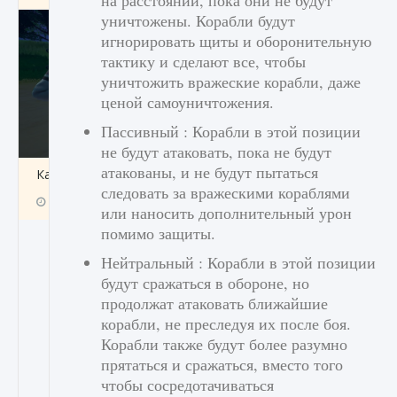
на расстоянии, пока они не будут
уничтожены. Корабли будут
игнорировать щиты и оборонительную
тактику и сделают все, чтобы
уничтожить вражеские корабли, даже
ценой самоуничтожения.
Пассивный : Корабли в этой позиции
не будут атаковать, пока не будут
атакованы, и не будут пытаться
Как включить чат в Fortnite
следовать за вражескими кораблями
9 августа 2024
1 335
0
0
или наносить дополнительный урон
помимо защиты.
Нейтральный : Корабли в этой позиции
будут сражаться в обороне, но
продолжат атаковать ближайшие
корабли, не преследуя их после боя.
Корабли также будут более разумно
прятаться и сражаться, вместо того
чтобы сосредотачиваться