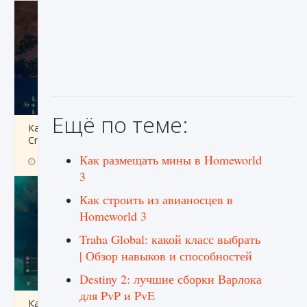
Ещё по теме:
Как разблокировать заклинание Крист в
Creatures of Ava
Как размещать мины в Homeworld
9 августа 2024
1 393
0
0
3
Как строить из авианосцев в
Homeworld 3
Traha Global: какой класс выбрать
| Обзор навыков и способностей
Destiny 2: лучшие сборки Варлока
для PvP и PvE
Как приручить существ из степей Тамура в