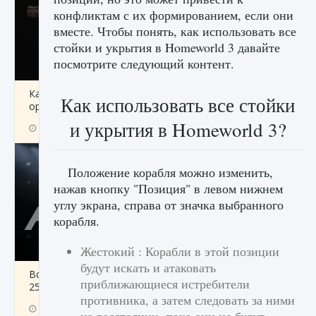
конфликтам с их формированием, если они
вместе. Чтобы понять, как использовать все
стойки и укрытия в Homeworld 3 давайте
посмотрите следующий контент.
Как разблокировать чертеж счастливого
Как использовать все стойки
оружия в MW3 и Warzone
и укрытия в Homeworld 3?
9 августа 2024
1 151
0
0
Положение корабля можно изменить,
нажав кнопку "Позиция" в левом нижнем
углу экрана, справа от значка выбранного
корабля.
Жестокий : Корабли в этой позиции
будут искать и атаковать
Все новые функции Ultimate Team в EA FC
приближающиеся истребители
25
противника, а затем следовать за ними
9 августа 2024
1 297
0
0