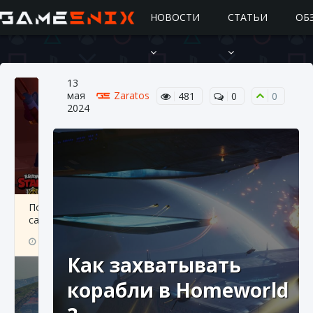
НОВОСТИ
СТАТЬИ
ОБ
13
мая
Zaratos
481
0
0
2024
Подробное руководство по получению
самоцветов Brawl Stars
10 августа 2024
2 685
0
1
Как захватывать
корабли в Homeworld