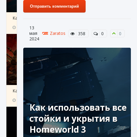
Отправить комментарий
Как создавать предметы в Creatures of Ava
9 августа 2024
1 266
0
13
0
мая
Zaratos
358
0
0
2024
Как найти Гробницу Изгоев в Diablo 4
9 августа 2024
1 337
0
0
Как использовать все
стойки и укрытия в
Homeworld 3