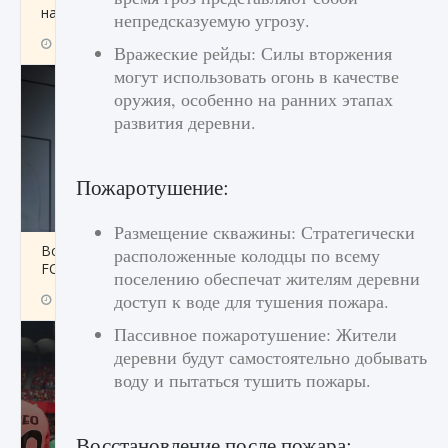
начать сохранение данных мира»
непредсказуемую угрозу.
9 августа 2024
2 711
0
0
Вражеские рейды: Силы вторжения
могут использовать огонь в качестве
оружия, особенно на ранних этапах
развития деревни.
Пожаротушение:
Размещение скважины: Стратегически
Все новые функции в режиме карьеры EA
расположенные колодцы по всему
FC 25
поселению обеспечат жителям деревни
доступ к воде для тушения пожара.
9 августа 2024
2 096
0
2
Пассивное пожаротушение: Жители
деревни будут самостоятельно добывать
воду и пытаться тушить пожары.
Восстановление после пожара: