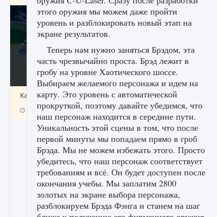
оружия C-U-Laser. Сразу после разработки
этого оружия мы можем даже пройти
уровень и разблокировать новый этап на
экране результатов.
Теперь нам нужно заняться Брэдом, эта
часть чрезвычайно проста. Брэд лежит в
гробу на уровне Хаотического шоссе.
Выбираем желаемого персонажа и идем на
карту. Это уровень с автоматической
Как включить чат в Fortnite
прокруткой, поэтому давайте убедимся, что
9 августа 2024
1 335
0
0
наш персонаж находится в середине пути.
Уникальность этой сцены в том, что после
первой минуты мы попадаем прямо в гроб
Брэда. Мы не можем избежать этого. Просто
убедитесь, что наш персонаж соответствует
требованиям и всё. Он будет доступен после
окончания учебы. Мы заплатим 2800
золотых на экране выбора персонажа,
разблокируем Брэда Фэнга и станем на шаг
ближе к получению его фирменного оружия.