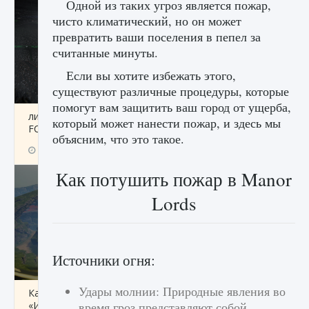
Одной из таких угроз является пожар,
чисто климатический, но он может
превратить ваши поселения в пепел за
считанные минуты.
Если вы хотите избежать этого,
существуют различные процедуры, которые
помогут вам защитить ваш город от ущерба,
лицензии, лиги, команды и стадионы в EA
который может нанести пожар, и здесь мы
FC 25
объясним, что это такое.
9 августа 2024
2 395
0
2
Как потушить пожар в Manor
Lords
Источники огня:
Удары молнии: Природные явления во
Как исправить ошибку Palworld EPalworld
«Идет сохранение мира — Невозможно
время гроз представляют собой