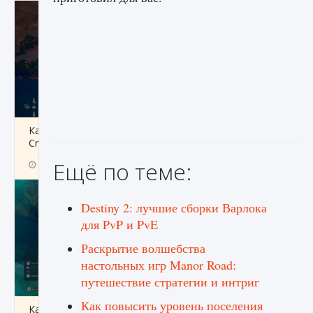
Как разблокировать заклинание Крист в
Creatures of Ava
Ещё по теме:
9 августа 2024
1 393
0
0
Destiny 2: лучшие сборки Варлока
для PvP и PvE
Раскрытие волшебства
настольных игр Manor Road:
путешествие стратегии и интриг
Как повысить уровень поселения
Как приручить существ из степей Тамура в