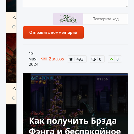
Как создавать предметы в Creatures of Ava
9 августа 2024
1 266
0
0
Отправить комментарий
13
мая
Zaratos
493
0
0
2024
Как найти Гробницу Изгоев в Diablo 4
9 августа 2024
1 337
0
0
Как получить Брэда
Фэнга и беспокойное