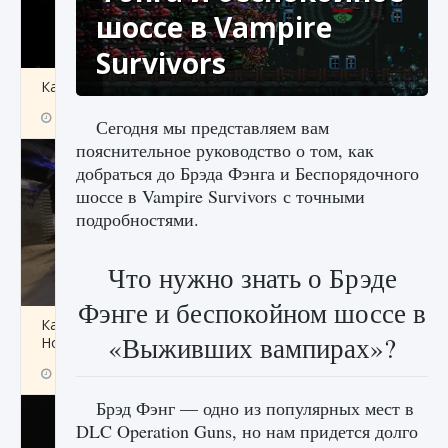
шоссе в Vampire
Survivors
Как получить Thunder Egg в Stardew Valley
9 августа 2024
1 244
0
0
Сегодня мы представляем вам
пояснительное руководство о том, как
добраться до Брэда Фэнга и Беспорядочного
шоссе в Vampire Survivors с точными
подробностями.
Что нужно знать о Брэде
Фэнге и беспокойном шоссе в
Как исправить неработающие награды For
«Выживших вампирах»?
Honor
9 августа 2024
1 205
0
0
Брэд Фэнг — одно из популярных мест в
DLC Operation Guns, но нам придется долго