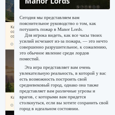
Manor Lords
Сегодня мы представляем вам
пояснительное руководство о том, как
Как исправить ошибку Palworld «Идет
потушить пожар в Manor Lords.
сохранение мира — Невозможно начать
Для игрока видеть, как все часы твоих
сохранение данных мира»
усилий исчезают из-за пожара, — это нечто
9 августа 2024
2 511
0
0
совершенно разрушительное, к сожалению,
это обычное явление среди лордов
поместий.
Эта игра представляет вам очень
увлекательную реальность, в которой у вас
есть возможность построить свой
средневековый город, однако она также
представляет вам различные угрозы и
врагов, с которыми вам придется
Как заработать медали лиги Clash of Clans
столкнуться, если вы хотите сохранить свой
9 августа 2024
2 599
0
1
город в идеальном состоянии.