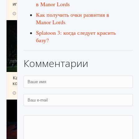
в Manor Lords
игре Creatures of Ava
9 августа 2024
1 164
0
Как получить очки развития в
0
Manor Lords
Splatoon 3: когда следует красить
базу?
Комментарии
Как исправить ошибку EA FC 25 beta,
которая не работает
9 августа 2024
1 370
0
0