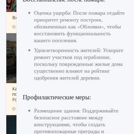
Оценка ущерба: После пожара отдайте
Входят ли «Милан» и «Интер» в EA FC 25
приоритет ремонту построек,
обозначенных как «Обломки», чтобы
9 августа 2024
2 064
0
1
восстановить функциональность
вашего поселения.
Удовлетворенность жителей: Ускорьте
ремонт участков под ограбление,
поскольку поврежденные жилые дома
существенно влияют на рейтинг
одобрения жителей деревни.
Как исправить текстовую ошибку
пользовательского интерфейса Delta
Профилактические меры:
Force Hawk Ops
9 августа 2024
1 945
0
0
Размещение здания: Поддерживайте
безопасное расстояние между
конструкциями, чтобы создать
противопожарные преграды и