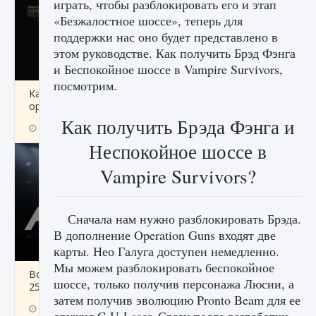
играть, чтобы разблокировать его и этап
«Безжалостное шоссе», теперь для
поддержки нас оно будет представлено в
этом руководстве. Как получить Брэд Фэнга
и Беспокойное шоссе в Vampire Survivors,
посмотрим.
Как разблокировать чертеж счастливого
оружия в MW3 и Warzone
Как получить Брэда Фэнга и
9 августа 2024
1 151
0
0
Неспокойное шоссе в
Vampire Survivors?
Сначала нам нужно разблокировать Брэда.
В дополнение Operation Guns входят две
карты. Нео Галуга доступен немедленно.
Мы можем разблокировать беспокойное
Все новые функции Ultimate Team в EA FC
шоссе, только получив персонажа Люсии, а
25
затем получив эволюцию Pronto Beam для ее
9 августа 2024
1 297
0
0