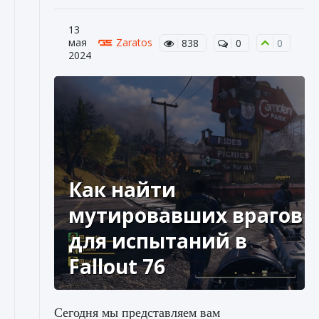
13
мая
Zaratos
838
0
0
2024
Как найти
мутировавших врагов
для испытаний в
Fallout 76
Сегодня мы представляем вам