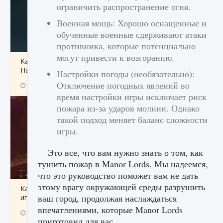
ограничить распространение огня.
Военная мощь: Хорошо оснащенные и
обученные военные сдерживают атаки
противника, которые потенциально
могут привести к возгоранию.
Как проверить статус сервера Delta Force
Hawk Ops
Настройки погоды (необязательно):
Отключение погодных явлений во
9 августа 2024
1 286
0
0
время настройки игры исключает риск
пожара из-за ударов молнии. Однако
такой подход меняет баланс сложности
игры.
Это все, что вам нужно знать о том, как
тушить пожар в Manor Lords. Мы надеемся,
что это руководство поможет вам не дать
этому врагу окружающей среды разрушить
Как приручить существ джунглей Нари в
ваш город, продолжая наслаждаться
игре Creatures of Ava
впечатлениями, которые Manor Lords
9 августа 2024
1 218
0
0
приготовил для вас.