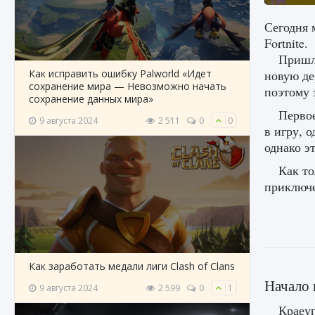
Сегодня 
Fortnite.
Пришло
Как исправить ошибку Palworld «Идет
новую де
сохранение мира — Невозможно начать
поэтому 
сохранение данных мира»
Первое
9 августа 2024
2 511
0
0
в игру, 
однако э
Как то
приключе
Как заработать медали лиги Clash of Clans
Начало 
9 августа 2024
2 599
0
1
Краеуг