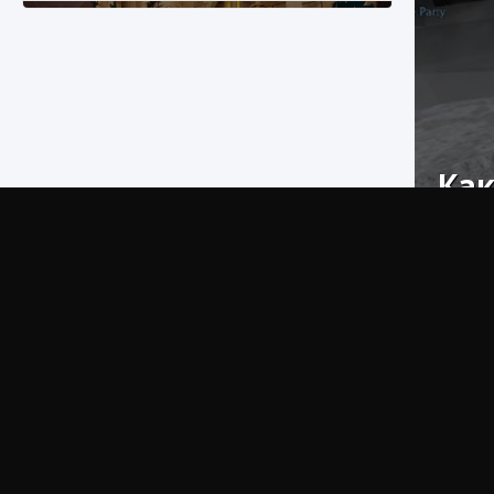
Как
Как разблокировать заклинание Крист в
Creatures of Ava
Сегодня 
9 августа 2024
1 393
0
0
Вастомор
Если в
испытани
вам нужн
чтобы по
Вам пр
продвига
требует 
Как приручить существ из степей Тамура в