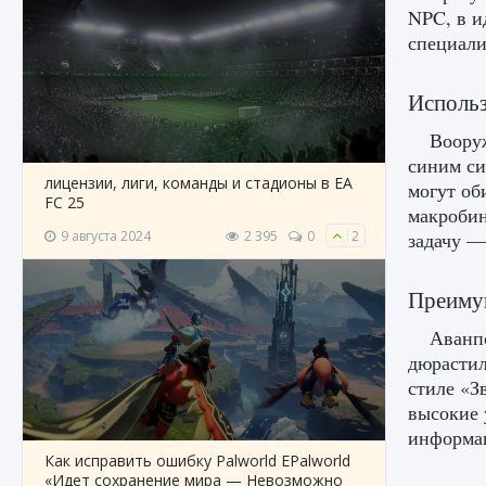
NPC, в и
специали
Использ
Воору
синим си
лицензии, лиги, команды и стадионы в EA
могут об
FC 25
макробин
9 августа 2024
2 395
0
2
задачу —
Преимущ
Аванпо
дюрастил
стиле «З
высокие 
информац
Как исправить ошибку Palworld EPalworld
«Идет сохранение мира — Невозможно