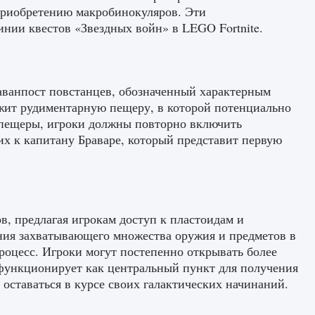
 приобретению макробинокуляров. Эти
нии квестов «Звездных войн» в LEGO Fortnite.
аванпост повстанцев, обозначенный характерным
ужит рудиментарную пещеру, в которой потенциально
 пещеры, игроки должны повторно включить
их к капитану Браваре, который представит первую
, предлагая игрокам доступ к пластоидам и
ния захватывающего множества оружия и предметов в
роцесс. Игроки могут постепенно открывать более
функционирует как центральный пункт для получения
 оставаться в курсе своих галактических начинаний.