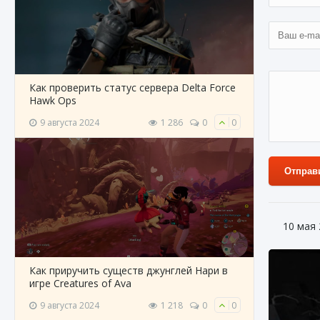
Как проверить статус сервера Delta Force
Hawk Ops
9 августа 2024
1 286
0
0
Отправ
10 мая
Как приручить существ джунглей Нари в
игре Creatures of Ava
9 августа 2024
1 218
0
0