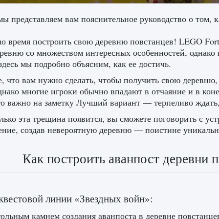
мы представляем вам пояснительное руководство о том, к
 время построить свою деревню повстанцев! LEGO Fortn
ревню со множеством интересных особенностей, однако н
здесь мы подробно объясним, как ее достичь.
, что вам нужно сделать, чтобы получить свою деревню,
однако многие игроки обычно впадают в отчаяние и в коне
то важно на заметку Лучший вариант — терпеливо ждать,
лько эта трещина появится, вы сможете поговорить с у
ние, создав невероятную деревню — поистине уникальн
Как построить аванпост деревни п
квестовой линии «Звездных войн»:
ольным камнем создания аванпоста в деревне повстанце