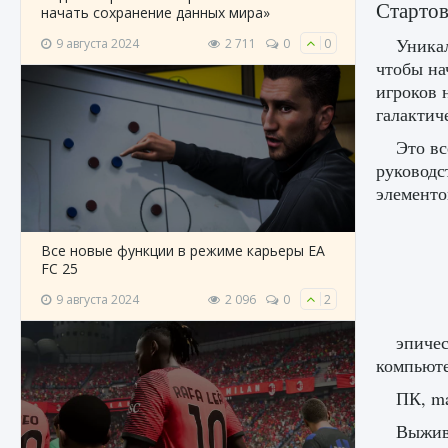
Стартов
начать сохранение данных мира»
Уникал
9 августа 2024
2 711
0
0
чтобы на
игроков 
галактич
Это вс
руководс
элементо
Все новые функции в режиме карьеры EA
FC 25
9 августа 2024
2 096
0
2
эпичес
компьюте
ПК, ma
Выжива