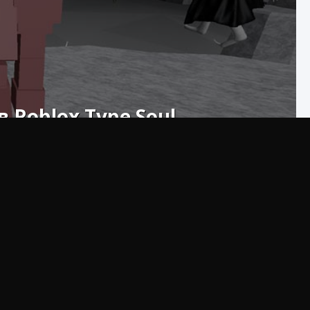
 Roblox Type Soul
 что вам нужно знать о том, как получить форму
ox Type Soul, вам необходимо выполнить ряд
тельной формы Пустого, известной как Вастолорде,
сть вам нужно будет начать убивать себе подобных,
рые останутся позади, пока вы продолжаете
го действия не только зависит от грубой силы, но и
же, поэтому, если вы хотите узнать об этом больше,