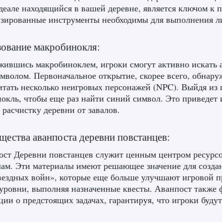
деале находящийся в вашей деревне, является ключом к
зированные инструменты необходимы для выполнения ли
ование макробинокля:
жившись макробиноклем, игроки смогут активно искать 
мволом. Первоначальное открытие, скорее всего, обнар
итать несколько неигровых персонажей (NPC). Выйдя из
окль, чтобы еще раз найти синий символ. Это приведет 
 расчистку деревни от завалов.
ества аванпоста деревни повстанцев:
ст Деревни повстанцев служит ценным центром ресурсов
ам. Эти материалы имеют решающее значение для созда
вездных войн», которые еще больше улучшают игровой п
уровни, выполняя назначенные квесты. Аванпост также 
ии о предстоящих задачах, гарантируя, что игроки будут