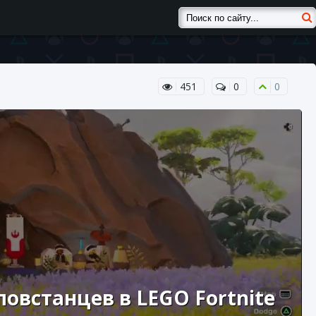
451
0
0
повстанцев в LEGO Fortnite