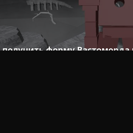
 получить форму Вастоморда в
мы представляем вам пояснительное руководство со всем,
да в Roblox Type Soul.
ы хотите достичь вершины пищевой цепочки в мире Robl
й, чтобы получить их. И если вы хотите достичь оконча
о будет сделать все необходимое для ее достижения, то е
высить уровень угрозы у своих противников.
идется нести на своей совести тяжесть гор трупов, кото
ться по игре. Однако важно отметить, что выполнение это
большого количества знаний, которые мы объясним вам ни