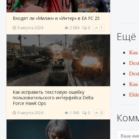
Входят ли «Милан» и «Интер» в EA FC 25
9 августа 2024
2 064
0
1
Ещё 
Как
Des
Des
Как
Как исправить текстовую ошибку
Eld
пользовательского интерфейса Delta
Force Hawk Ops
9 августа 2024
1 945
0
0
Ком